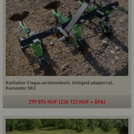
Kultivátor 3 tagos sorközművelő, töltögető adapterrel,
Komondor SK3
299 876 HUF (236 123 HUF + ÁFA)