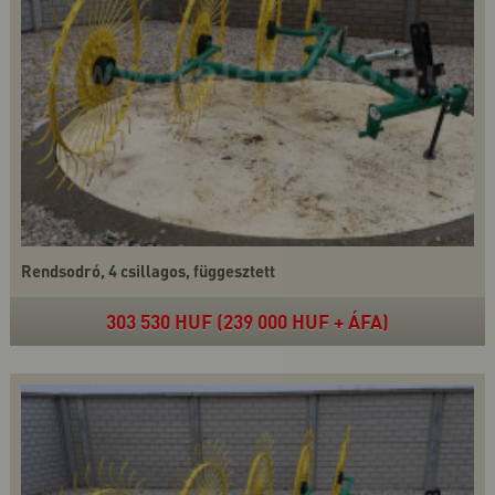
Rendsodró, 4 csillagos, függesztett
303 530 HUF (239 000 HUF + ÁFA)