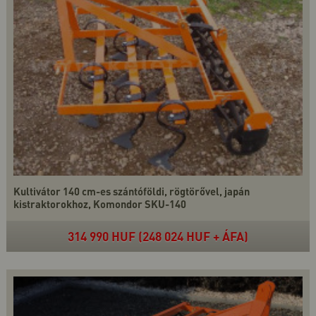
Kultivátor 140 cm-es szántóföldi, rögtörővel, japán
kistraktorokhoz, Komondor SKU-140
314 990 HUF (248 024 HUF + ÁFA)