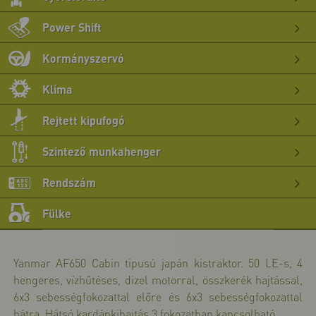
>>
bő
Power Shift
>>
bő
Kormányszervó
>>
bő
Klíma
>>
bő
Rejtett kipufogó
>>
bő
Szintező munkahenger
>>
bő
Rendszám
>>
bő
Fülke
>>
Yanmar AF650 Cabin tipusú japán kistraktor. 50 LE-s, 4
hengeres, vízhűtéses, dizel motorral, összkerék hajtással,
6x3 sebességfokozattal előre és 6x3 sebességfokozattal
hátra. Hátsó kardánkihajtás 3 fokozatban kapcsolható.