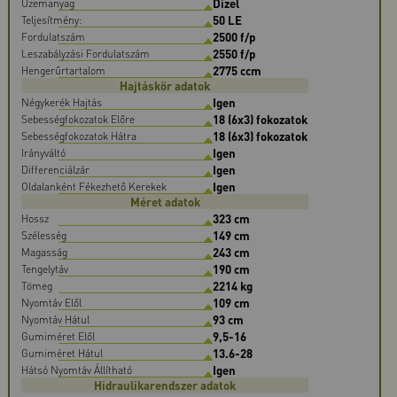
Dízel
Üzemanyag
50 LE
Teljesítmény:
2500 f/p
Fordulatszám
2550 f/p
Leszabályzási Fordulatszám
2775 ccm
Hengerűrtartalom
Hajtáskör adatok
Igen
Négykerék Hajtás
18 (6x3) fokozatok
Sebességfokozatok Előre
18 (6x3) fokozatok
Sebességfokozatok Hátra
Igen
Irányváltó
Igen
Differenciálzár
Igen
Oldalanként Fékezhető Kerekek
Méret adatok
323 cm
Hossz
149 cm
Szélesség
243 cm
Magasság
190 cm
Tengelytáv
2214 kg
Tömeg
109 cm
Nyomtáv Elől
93 cm
Nyomtáv Hátul
9,5-16
Gumiméret Elől
13.6-28
Gumiméret Hátul
Igen
Hátsó Nyomtáv Állítható
Hidraulikarendszer adatok