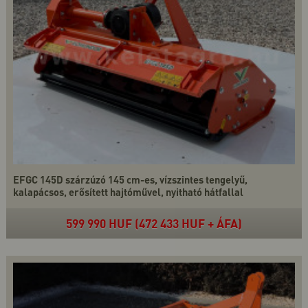
EFGC 145D szárzúzó 145 cm-es, vízszintes tengelyű,
kalapácsos, erősített hajtóművel, nyitható hátfallal
599 990 HUF (472 433 HUF + ÁFA)