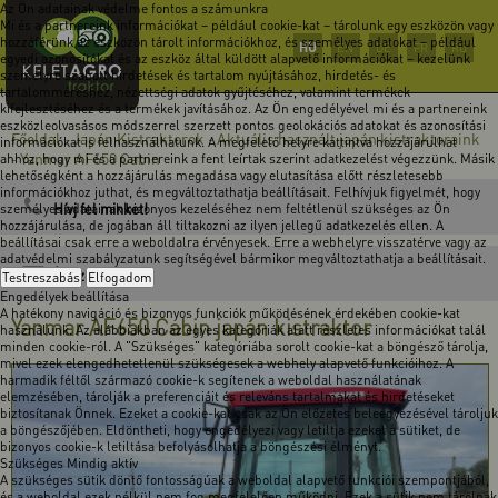
Az Ön adatainak védelme fontos a számunkra
Mi és a partnereink információkat – például cookie-kat – tárolunk egy eszközön vagy
hozzáférünk az eszközön tárolt információkhoz, és személyes adatokat – például
HU
EN
DE
FR
RO
egyedi azonosítókat és az eszköz által küldött alapvető információkat – kezelünk
személyre szabott hirdetések és tartalom nyújtásához, hirdetés- és
tartalomméréshez, nézettségi adatok gyűjtéséhez, valamint termékek
kifejlesztéséhez és a termékek javításához. Az Ön engedélyével mi és a partnereink
eszközleolvasásos módszerrel szerzett pontos geolokációs adatokat és azonosítási
Főoldal
Japán Kistraktorok
Aktuális használt japán kistraktoraink
-
-
információkat is felhasználhatunk. A megfelelő helyre kattintva hozzájárulhat
Yanmar AF650 Cabin
ahhoz, hogy mi és a partnereink a fent leírtak szerint adatkezelést végezzünk. Másik
-
lehetőségként a hozzájárulás megadása vagy elutasítása előtt részletesebb
információkhoz juthat, és megváltoztathatja beállításait. Felhívjuk figyelmét, hogy
Hívj fel minket!
személyes adatainak bizonyos kezeléséhez nem feltétlenül szükséges az Ön
hozzájárulása, de jogában áll tiltakozni az ilyen jellegű adatkezelés ellen. A
beállításai csak erre a weboldalra érvényesek. Erre a webhelyre visszatérve vagy az
adatvédelmi szabályzatunk segítségével bármikor megváltoztathatja a beállításait.
Írj üzenetet!
Testreszabás
Elfogadom
Engedélyek beállítása
A hatékony navigáció és bizonyos funkciók működésének érdekében cookie-kat
Yanmar AF650 Cabin japán kistraktor
használunk. Az alábbiakban az egyes kategóriák alatt részletes információkat talál
minden cookie-ról. A "Szükséges" kategóriába sorolt cookie-kat a böngésző tárolja,
mivel ezek elengedhetetlenül szükségesek a webhely alapvető funkcióihoz. A
harmadik féltől származó cookie-k segítenek a weboldal használatának
elemzésében, tárolják a preferenciáit és releváns tartalmakat és hirdetéseket
biztosítanak Önnek. Ezeket a cookie-kat csak az Ön előzetes beleegyezésével tároljuk
a böngészőjében. Eldöntheti, hogy engedélyezi vagy letiltja ezeket a sütiket, de
bizonyos cookie-k letiltása befolyásolhatja a böngészési élményt.
Szükséges
Mindig aktív
A szükséges sütik döntő fontosságúak a weboldal alapvető funkciói szempontjából,
és a weboldal ezek nélkül nem fog megfelelően működni. Ezek a sütik nem tárolnak