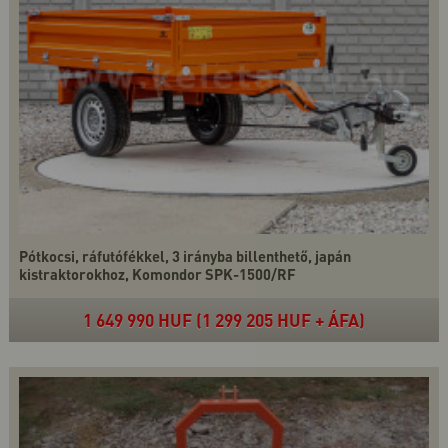
Pótkocsi, ráfutófékkel, 3 irányba billenthető, japán
kistraktorokhoz, Komondor SPK-1500/RF
1 649 990 HUF (1 299 205 HUF + ÁFA)