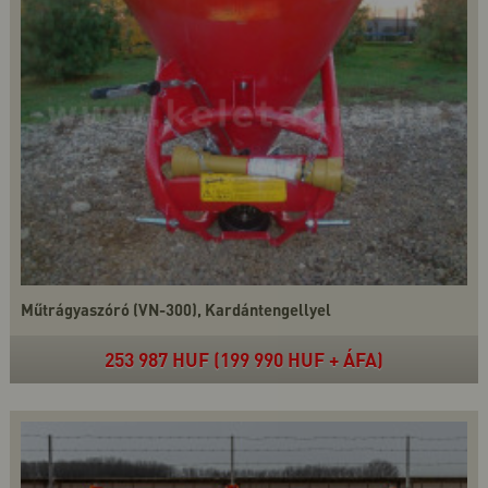
Műtrágyaszóró (VN-300), Kardántengellyel
253 987 HUF (199 990 HUF + ÁFA)