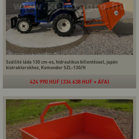
Szállító láda 130 cm-es, hidraulikus billentéssel, japán
kistraktorokhoz, Komondor SZL-130/H
424 990 HUF (334 638 HUF + ÁFA)