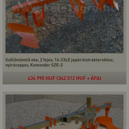
Szőlőművelő eke, 2 fejes, 16-23LE japán kistraktorokhoz,
nyírócsapos, Komondor SZE-2
434 990 HUF (342 512 HUF + ÁFA)