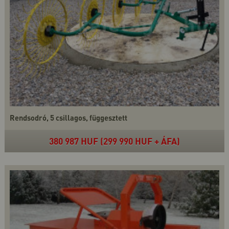
Rendsodró, 5 csillagos, függesztett
380 987 HUF (299 990 HUF + ÁFA)