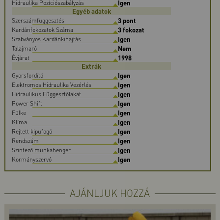
Igen
Hidraulika Pozíciószabályzás
Egyéb adatok
3 pont
Szerszámfüggesztés
3 fokozat
Kardánfokozatok Száma
Igen
Szabványos Kardánkihajtás
Nem
Talajmaró
1998
Évjárat
Extrák
Igen
Gyorsfordító
Igen
Elektromos Hidraulika Vezérlés
Igen
Hidraulikus Függesztőlakat
Igen
Power Shift
Igen
Fülke
Igen
Klíma
Igen
Rejtett kipufogó
Igen
Rendszám
Igen
Szintező munkahenger
Igen
Kormányszervó
AJÁNLJUK HOZZÁ