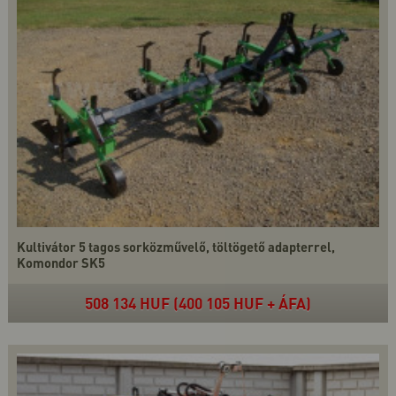
Kultivátor 5 tagos sorközművelő, töltögető adapterrel,
Komondor SK5
508 134 HUF (400 105 HUF + ÁFA)