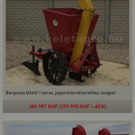
Burgonya ültető 1 soros, japán kistraktorokhoz, lengyel
380 987 HUF (299 990 HUF + ÁFA)