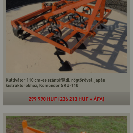
Kultivátor 110 cm-es szántóföldi, rögtörővel, japán
kistraktorokhoz, Komondor SKU-110
299 990 HUF (236 213 HUF + ÁFA)