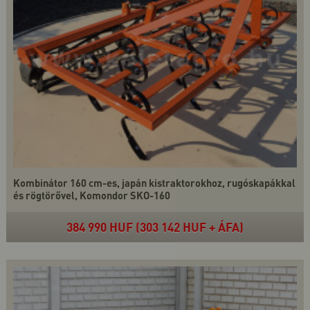
Kombinátor 160 cm-es, japán kistraktorokhoz, rugóskapákkal
és rögtörővel, Komondor SKO-160
384 990 HUF (303 142 HUF + ÁFA)