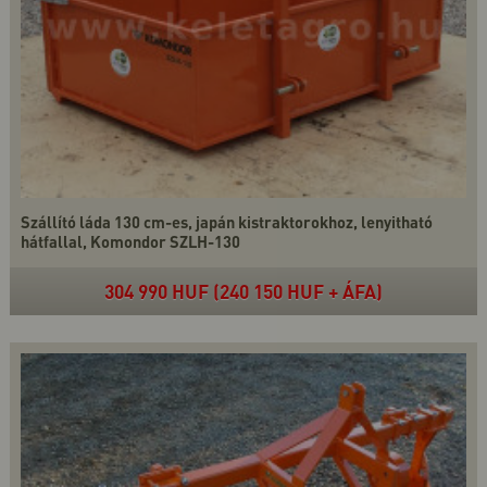
Szállító láda 130 cm-es, japán kistraktorokhoz, lenyitható
hátfallal, Komondor SZLH-130
304 990 HUF (240 150 HUF + ÁFA)