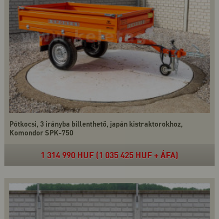
Pótkocsi, 3 irányba billenthető, japán kistraktorokhoz,
Komondor SPK-750
1 314 990 HUF (1 035 425 HUF + ÁFA)