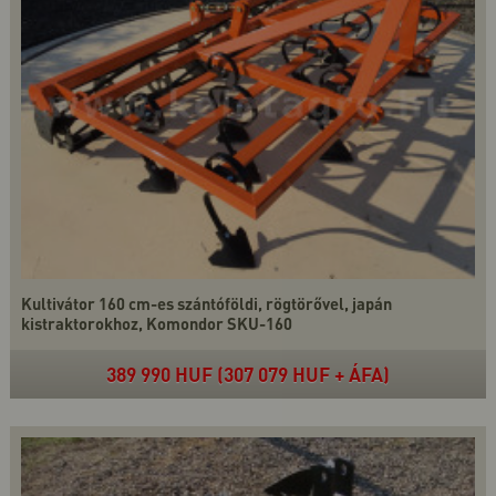
Kultivátor 160 cm-es szántóföldi, rögtörővel, japán
kistraktorokhoz, Komondor SKU-160
389 990 HUF (307 079 HUF + ÁFA)