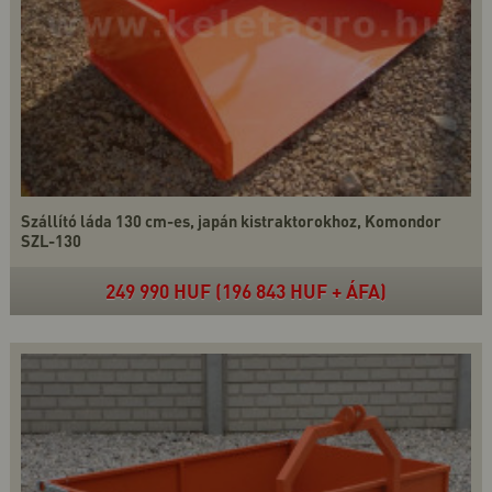
Szállító láda 130 cm-es, japán kistraktorokhoz, Komondor
SZL-130
249 990 HUF (196 843 HUF + ÁFA)