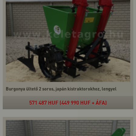
Burgonya ültető 2 soros, japán kistraktorokhoz, lengyel
571 487 HUF (449 990 HUF + ÁFA)