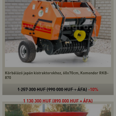
Körbálázó japán kistraktorokhoz, 60x70cm, Komondor RKB-
870
1 257 300 HUF (990 000 HUF + ÁFA)
-10%
1 130 300 HUF (890 000 HUF + ÁFA)