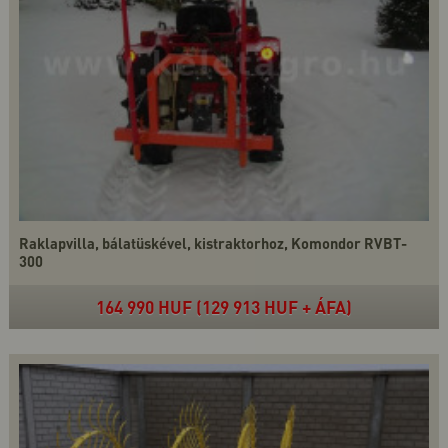
Raklapvilla, bálatüskével, kistraktorhoz, Komondor RVBT-
300
164 990 HUF (129 913 HUF + ÁFA)