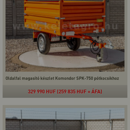
Oldalfal magasító készlet Komondor SPK-750 pótkocsikhoz
329 990 HUF (259 835 HUF + ÁFA)