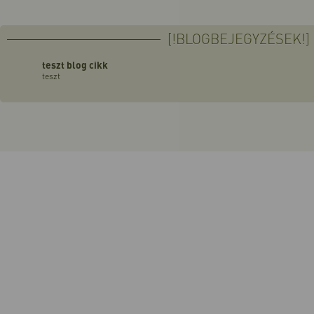
[!BLOGBEJEGYZÉSEK!]
teszt blog cikk
teszt