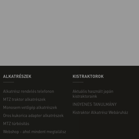
ALKATRÉSZEK
KISTRAKTOROK
Alkatrész rendelés telefonon
Aktuális használt japán
kistraktoraink
MTZ traktor alkatrészek
INGYENES TANULMÁNY
Monosem vetőgép alkatrészek
Kistraktor Alkatrész Webáruház
Oros kukorica adapter alkatrészek
MTZ túrbósítás
Webshop - ahol mindent megtalálsz