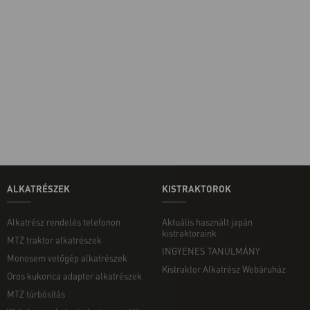
ALKATRÉSZEK
KISTRAKTOROK
Alkatrész rendelés telefonon
Aktuális használt japán
kistraktoraink
MTZ traktor alkatrészek
INGYENES TANULMÁNY
Monosem vetőgép alkatrészek
Kistraktor Alkatrész Webáruház
Oros kukorica adapter alkatrészek
MTZ túrbósítás