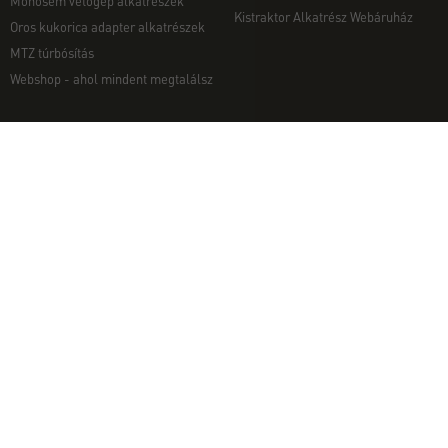
Monosem vetőgép alkatrészek
Kistraktor Alkatrész Webáruház
Oros kukorica adapter alkatrészek
MTZ túrbósítás
Webshop - ahol mindent megtalálsz
MUNKAGÉPEK
EGYÉB
Munkagép rendelés telefonon
Kapcsolat
Ekék
Impresszum
Talajmarók
Adatvédelmi nyilatkozat
Szárzúzók és Mulcsozók
Pályázati információk
Tárcsák
Komondor munkagépek