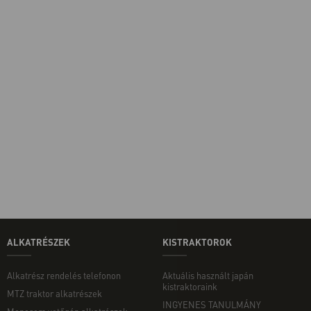
ALKATRÉSZEK
KISTRAKTOROK
Alkatrész rendelés telefonon
Aktuális használt japán
kistraktoraink
MTZ traktor alkatrészek
INGYENES TANULMÁNY