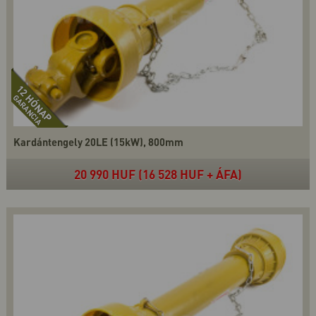
Kardántengely 20LE (15kW), 800mm
20 990 HUF (16 528 HUF + ÁFA)