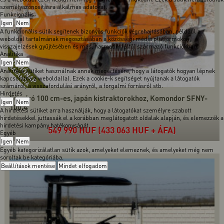
személyazonosításra alkalmas adatokat.
Funkcionális
Igen
Nem
A funkcionális sütik segítenek bizonyos funkciók végrehajtásában, például a
weboldal tartalmának megosztásában a közösségi média platformokon,
visszajelzések gyűjtésében és más, harmadik féltől származó funkciókban.
Analitika
Igen
Nem
Analitikai sütiket használnak annak megértésére, hogy a látogatók hogyan lépnek
kapcsolatba a weboldallal. Ezek a cookie-k segítséget nyújtanak a látogatók
számáról, a visszafordulási arányról, a forgalmi forrásról stb.
Hirdetés
Fűnyíró 100 cm-es, japán kistraktorokhoz, Komondor SFNY-
Igen
Nem
100.4
A hirdetési sütiket arra használják, hogy a látogatókat személyre szabott
hirdetésekkel juttassák el a korábban meglátogatott oldalak alapján, és elemezzék a
hirdetési kampány hatékonyságát.
549 990 HUF (433 063 HUF + ÁFA)
Egyéb
Igen
Nem
Egyéb kategorizálatlan sütik azok, amelyeket elemeznek, és amelyeket még nem
soroltak be kategóriába.
Beállítások mentése
Mindet elfogadom