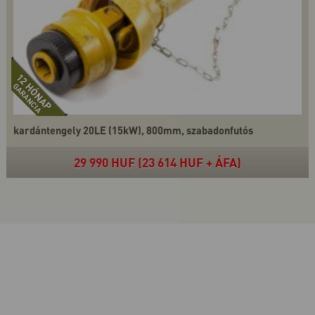
kardántengely 20LE (15kW), 800mm, szabadonfutós
29 990 HUF (23 614 HUF + ÁFA)