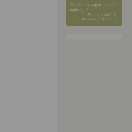
"Köszönöm, a gyors precíz
segítséget!"
/Petróczi Zoltán/
Ötvöskónyi, 2017-03-31