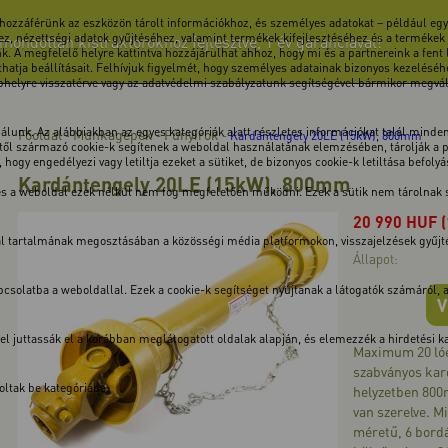
 hozzáférünk az eszközön tárolt információkhoz, és személyes adatokat – például egye
z, nézettségi adatok gyűjtéséhez, valamint termékek kifejlesztéséhez és a termékek
ndottan kistraktorokhoz fejlesztve, 1 év garanciával!
k. A megfelelő helyre kattintva hozzájárulhat ahhoz, hogy mi és a partnereink a fent
atja beállításait. Felhívjuk figyelmét, hogy személyes adatainak bizonyos kezeléséhe
ebhelyre visszatérve vagy az adatvédelmi szabályzatunk segítségével bármikor megválto
unk. Az alábbiakban az egyes kategóriák alatt részletes információkat talál minden 
Főoldal
Munkagépek
Fűnyírók
-
-
-
Kardántengely 20LE (15kW), 800mm
ől származó cookie-k segítenek a weboldal használatának elemzésében, tárolják a pre
hogy engedélyezi vagy letiltja ezeket a sütiket, de bizonyos cookie-k letiltása befoly
Kardántengely 20LE (15kW), 800mm
 és a weboldal ezek nélkül nem fog megfelelően működni. Ezek a sütik nem tárolnak
20 990
HUF
dal tartalmának megosztásában a közösségi média platformokon, visszajelzések gyűj
Állapot:
solatba a weboldallal. Ezek a cookie-k segítséget nyújtanak a látogatók számáról, a v
V
kkel juttassák el a korábban meglátogatott oldalak alapján, és elemezzék a hirdetési
Maximum 20 lóe
szabványos kard
ltak be kategóriába.
helyzetben 800
van szerelve. M
méretű, 6 bord