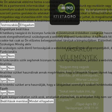
Az Ön adatainak védelme fontos a számunkra
Mi és a partnereink információkat – például cookie-kat – tárolunk egy eszközön vagy
személyre szabott hirdetések és tartalom nyújtásához, hirdetés- és tartalomméréshe
Munkagépek kimo
szerzett pontos geolokációs adatokat és azonosítási információkat is felhasználhatun
megadása vagy elutasítása előtt részletesebb információkhoz juthat, és megváltoztath
jellegű adatkezelés ellen. A beállításai csak erre a weboldalra érvényesek. Erre a w
Testreszabás
Elfogadom
Engedélyek beállítása
A hatékony navigáció és bizonyos funkciók működésének érdekében cookie-kat használ
ezek elengedhetetlenül szükségesek a webhely alapvető funkcióihoz. A harmadik félt
cookie-kat csak az Ön előzetes beleegyezésével tároljuk a böngészőjében. Eldöntheti, 
Szükséges
Mindig aktív
VÁSÁRLÓI
A szükséges sütik döntő fontosságúak a weboldal alapvető funkciói szempontjából,
Funkcionális
VÉLEMÉNYEK
Igen
Nem
A funkcionális sütik segítenek bizonyos funkciók végrehajtásában, például a webol
Analitika
"Nagyon meg vagyok
Igen
Nem
elégedve, jó minőség, gyors
Analitikai sütiket használnak annak megértésére, hogy a látogatók hogyan lépnek kapc
szállítás, profi csomagolás."
Hirdetés
/Morvai László/
Igen
Nem
Lesenceistvánd, 2019-06-18
A hirdetési sütiket arra használják, hogy a látogatókat személyre szabott hirdetése
Egyéb
"Sokat nem tudok írni, így
Igen
Nem
kellene dolgozni minden
Egyéb kategorizálatlan sütik azok, amelyeket elemeznek, és amelyeket még nem soro
cégnek!!!"
Beállítások mentése
Mindet elfogadom
/Tápió Agro Bt./
Tápiógyörgye, 2018-11-01