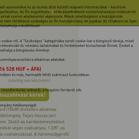
di azonosítókat és az eszköz által küldött alapvető információkat – kezelünk
 javításához. Az Ön engedélyével mi és a partnereink eszközleolvasásos módszerrel
HU
EN
DE
FR
RO
 leírtak szerint adatkezelést végezzünk. Másik lehetőségként a hozzájárulás
z nem feltétlenül szükséges az Ön hozzájárulása, de jogában áll tiltakozni az ilyen
ztathatja a beállításait.
cookie-ról. A "Szükséges" kategóriába sorolt cookie-kat a böngésző tárolja, mivel
ferenciáit és releváns tartalmakat és hirdetéseket biztosítanak Önnek. Ezeket a
ásolhatja a böngészési élményt.
 személyazonosításra alkalmas adatokat.
(16 528 HUF + ÁFA)
tésében és más, harmadik féltől származó funkciókban.
Jelenleg van készleten!
isszafordulási arányról, a forgalmi forrásról stb.
isszahívást kérek!
 kampány hatékonyságát.
rő (15kW) átvitelére alkalmas
ántengely. Teljes hossza zárt
mm. 24x63-as kardánkeresztekkel
indkét végén szabványos, 1 3/8"-os
ás csatlakozással. A háromszögprofil