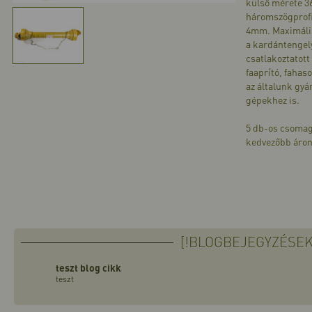
külső mérete 3
háromszögprofi
4mm. Maximális
a kardántengely
csatlakoztatott
faaprító, fahas
az általunk gy
gépekhez is.
5 db-os csomag
kedvezőbb áron
[!BLOGBEJEGYZÉSEK
teszt blog cikk
teszt