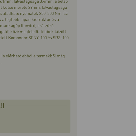
6,1mm, falvastagsága 3,4mm, a belső
l külső mérete 29mm, falvastagsága
 átadható nyomaték 250-300 Nm. Ez
 a legtöbb japán kistraktor és a
 munkagép (fűnyíró, szárzúzó,
ogató) közé megfelelő. Többek között
ártott Komondor SFNY-100 és SRZ-100
 is elérhető ebből a termékből még
:
!]