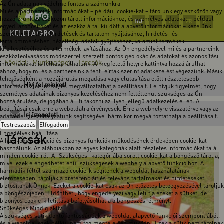
Az Ön adatainak védelme fontos a számunkra
Mi és a partnereink információkat – például cookie-kat – tárolunk egy eszközön vagy
hozzáférünk az eszközön tárolt információkhoz, és személyes adatokat – például
HU
EN
DE
FR
RO
egyedi azonosítókat és az eszköz által küldött alapvető információkat – kezelünk
személyre szabott hirdetések és tartalom nyújtásához, hirdetés- és
tartalomméréshez, nézettségi adatok gyűjtéséhez, valamint termékek
kifejlesztéséhez és a termékek javításához. Az Ön engedélyével mi és a partnereink
eszközleolvasásos módszerrel szerzett pontos geolokációs adatokat és azonosítási
Főoldal
Munkagépek
Tárcsák
-
-
információkat is felhasználhatunk. A megfelelő helyre kattintva hozzájárulhat
ahhoz, hogy mi és a partnereink a fent leírtak szerint adatkezelést végezzünk. Másik
lehetőségként a hozzájárulás megadása vagy elutasítása előtt részletesebb
Hívj fel minket!
információkhoz juthat, és megváltoztathatja beállításait. Felhívjuk figyelmét, hogy
személyes adatainak bizonyos kezeléséhez nem feltétlenül szükséges az Ön
hozzájárulása, de jogában áll tiltakozni az ilyen jellegű adatkezelés ellen. A
beállításai csak erre a weboldalra érvényesek. Erre a webhelyre visszatérve vagy az
Írj üzenetet!
adatvédelmi szabályzatunk segítségével bármikor megváltoztathatja a beállításait.
Testreszabás
Elfogadom
Engedélyek beállítása
Tárcsák
A hatékony navigáció és bizonyos funkciók működésének érdekében cookie-kat
használunk. Az alábbiakban az egyes kategóriák alatt részletes információkat talál
minden cookie-ról. A "Szükséges" kategóriába sorolt cookie-kat a böngésző tárolja,
mivel ezek elengedhetetlenül szükségesek a webhely alapvető funkcióihoz. A
harmadik féltől származó cookie-k segítenek a weboldal használatának
elemzésében, tárolják a preferenciáit és releváns tartalmakat és hirdetéseket
biztosítanak Önnek. Ezeket a cookie-kat csak az Ön előzetes beleegyezésével tároljuk
a böngészőjében. Eldöntheti, hogy engedélyezi vagy letiltja ezeket a sütiket, de
bizonyos cookie-k letiltása befolyásolhatja a böngészési élményt.
Szükséges
Mindig aktív
A szükséges sütik döntő fontosságúak a weboldal alapvető funkciói szempontjából,
és a weboldal ezek nélkül nem fog megfelelően működni. Ezek a sütik nem tárolnak