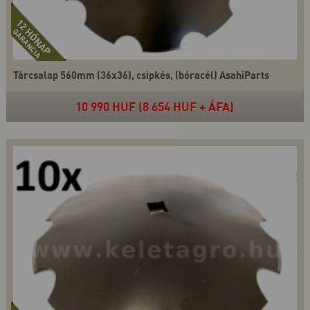
Tárcsalap 560mm (36x36), csipkés, (bóracél) AsahiParts
10 990 HUF (8 654 HUF + ÁFA)