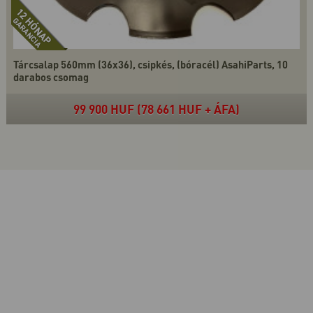
Tárcsalap 560mm (36x36), csipkés, (bóracél) AsahiParts, 10
darabos csomag
99 900 HUF (78 661 HUF + ÁFA)