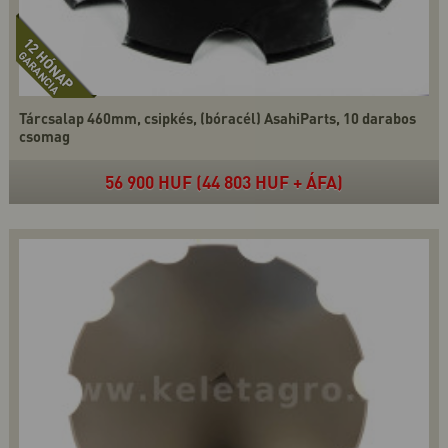
Tárcsalap 460mm, csipkés, (bóracél) AsahiParts, 10 darabos
csomag
56 900 HUF (44 803 HUF + ÁFA)