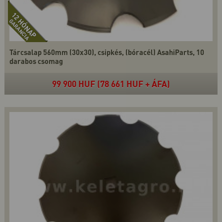
Tárcsalap 560mm (30x30), csipkés, (bóracél) AsahiParts, 10
darabos csomag
99 900 HUF (78 661 HUF + ÁFA)