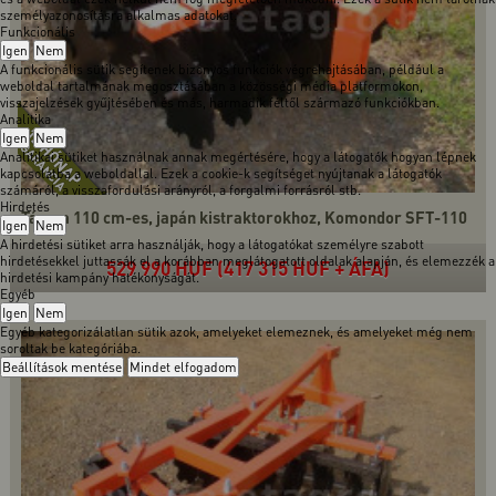
személyazonosításra alkalmas adatokat.
Funkcionális
Igen
Nem
A funkcionális sütik segítenek bizonyos funkciók végrehajtásában, például a
weboldal tartalmának megosztásában a közösségi média platformokon,
visszajelzések gyűjtésében és más, harmadik féltől származó funkciókban.
Analitika
Igen
Nem
Analitikai sütiket használnak annak megértésére, hogy a látogatók hogyan lépnek
kapcsolatba a weboldallal. Ezek a cookie-k segítséget nyújtanak a látogatók
számáról, a visszafordulási arányról, a forgalmi forrásról stb.
Hirdetés
Tárcsa 110 cm-es, japán kistraktorokhoz, Komondor SFT-110
Igen
Nem
A hirdetési sütiket arra használják, hogy a látogatókat személyre szabott
hirdetésekkel juttassák el a korábban meglátogatott oldalak alapján, és elemezzék a
529 990 HUF (417 315 HUF + ÁFA)
hirdetési kampány hatékonyságát.
Egyéb
Igen
Nem
Egyéb kategorizálatlan sütik azok, amelyeket elemeznek, és amelyeket még nem
soroltak be kategóriába.
Beállítások mentése
Mindet elfogadom