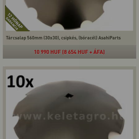
Tárcsalap 560mm (30x30), csipkés, (bóracél) AsahiParts
10 990 HUF (8 654 HUF + ÁFA)