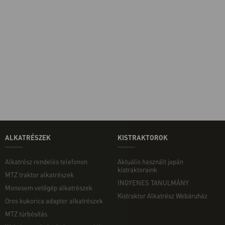
ALKATRÉSZEK
KISTRAKTOROK
Alkatrész rendelés telefonon
Aktuális használt japán
kistraktoraink
MTZ traktor alkatrészek
INGYENES TANULMÁNY
Monosem vetőgép alkatrészek
Kistraktor Alkatrész Webáruház
Oros kukorica adapter alkatrészek
MTZ túrbósítás