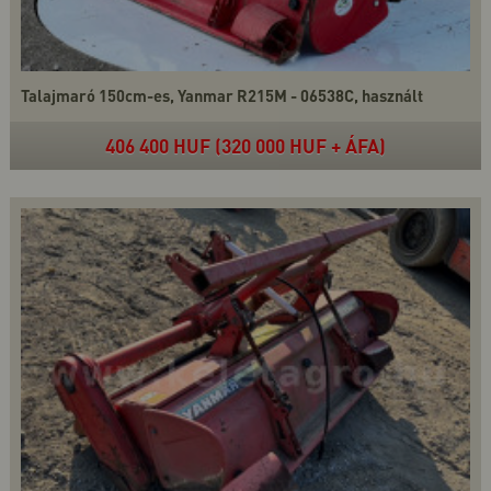
Talajmaró 150cm-es, Yanmar R215M - 06538C, használt
406 400 HUF (320 000 HUF + ÁFA)