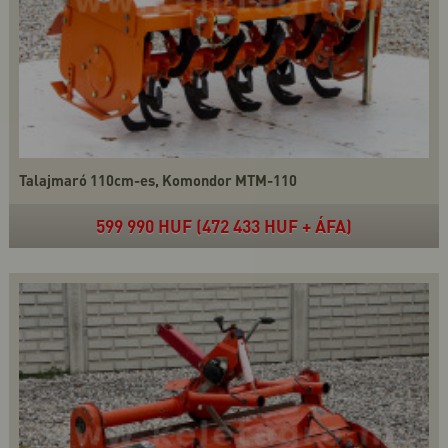
Talajmaró 110cm-es, Komondor MTM-110
599 990 HUF (472 433 HUF + ÁFA)