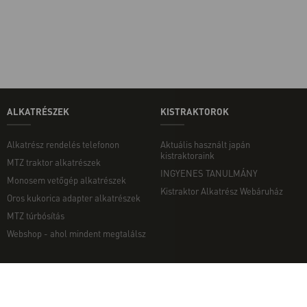
ALKATRÉSZEK
KISTRAKTOROK
Alkatrész rendelés telefonon
Aktuális használt japán
kistraktoraink
MTZ traktor alkatrészek
INGYENES TANULMÁNY
Monosem vetőgép alkatrészek
Kistraktor Alkatrész Webáruház
Oros kukorica adapter alkatrészek
MTZ túrbósítás
Webshop - ahol mindent megtalálsz
MUNKAGÉPEK
EGYÉB
Munkagép rendelés telefonon
Kapcsolat