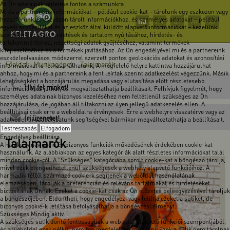
Az Ön adatainak védelme fontos a számunkra
Mi és a partnereink információkat – például cookie-kat – tárolunk egy eszközön vagy
hozzáférünk az eszközön tárolt információkhoz, és személyes adatokat – például
HU
EN
DE
FR
RO
egyedi azonosítókat és az eszköz által küldött alapvető információkat – kezelünk
személyre szabott hirdetések és tartalom nyújtásához, hirdetés- és
tartalomméréshez, nézettségi adatok gyűjtéséhez, valamint termékek
kifejlesztéséhez és a termékek javításához. Az Ön engedélyével mi és a partnereink
eszközleolvasásos módszerrel szerzett pontos geolokációs adatokat és azonosítási
Főoldal
Munkagépek
Talajmarók
-
-
információkat is felhasználhatunk. A megfelelő helyre kattintva hozzájárulhat
ahhoz, hogy mi és a partnereink a fent leírtak szerint adatkezelést végezzünk. Másik
lehetőségként a hozzájárulás megadása vagy elutasítása előtt részletesebb
Hívj fel minket!
információkhoz juthat, és megváltoztathatja beállításait. Felhívjuk figyelmét, hogy
személyes adatainak bizonyos kezeléséhez nem feltétlenül szükséges az Ön
hozzájárulása, de jogában áll tiltakozni az ilyen jellegű adatkezelés ellen. A
beállításai csak erre a weboldalra érvényesek. Erre a webhelyre visszatérve vagy az
Írj üzenetet!
adatvédelmi szabályzatunk segítségével bármikor megváltoztathatja a beállításait.
Testreszabás
Elfogadom
Engedélyek beállítása
Talajmarók
A hatékony navigáció és bizonyos funkciók működésének érdekében cookie-kat
használunk. Az alábbiakban az egyes kategóriák alatt részletes információkat talál
minden cookie-ról. A "Szükséges" kategóriába sorolt cookie-kat a böngésző tárolja,
mivel ezek elengedhetetlenül szükségesek a webhely alapvető funkcióihoz. A
harmadik féltől származó cookie-k segítenek a weboldal használatának
elemzésében, tárolják a preferenciáit és releváns tartalmakat és hirdetéseket
biztosítanak Önnek. Ezeket a cookie-kat csak az Ön előzetes beleegyezésével tároljuk
a böngészőjében. Eldöntheti, hogy engedélyezi vagy letiltja ezeket a sütiket, de
bizonyos cookie-k letiltása befolyásolhatja a böngészési élményt.
Szükséges
Mindig aktív
A szükséges sütik döntő fontosságúak a weboldal alapvető funkciói szempontjából,
és a weboldal ezek nélkül nem fog megfelelően működni. Ezek a sütik nem tárolnak