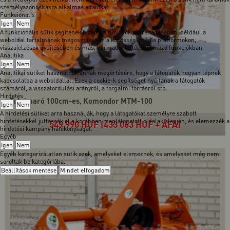
személyazonosításra alkalmas adatokat.
Funkcionális
Igen
Nem
A funkcionális sütik segítenek bizonyos funkciók végrehajtásában, például a
weboldal tartalmának megosztásában a közösségi média platformokon,
visszajelzések gyűjtésében és más, harmadik féltől származó funkciókban.
Analitika
Igen
Nem
Analitikai sütiket használnak annak megértésére, hogy a látogatók hogyan lépnek
kapcsolatba a weboldallal. Ezek a cookie-k segítséget nyújtanak a látogatók
számáról, a visszafordulási arányról, a forgalmi forrásról stb.
Hirdetés
Talajmaró 100cm-es, Komondor MTM-100
Igen
Nem
A hirdetési sütiket arra használják, hogy a látogatókat személyre szabott
hirdetésekkel juttassák el a korábban meglátogatott oldalak alapján, és elemezzék a
549 990 HUF (433 063 HUF + ÁFA)
hirdetési kampány hatékonyságát.
Egyéb
Igen
Nem
Egyéb kategorizálatlan sütik azok, amelyeket elemeznek, és amelyeket még nem
soroltak be kategóriába.
Beállítások mentése
Mindet elfogadom