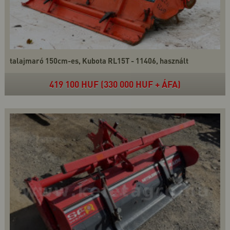
talajmaró 150cm-es, Kubota RL15T - 11406, használt
419 100 HUF (330 000 HUF + ÁFA)