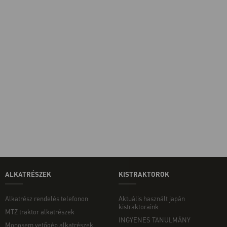
ALKATRÉSZEK
KISTRAKTOROK
Alkatrész rendelés telefonon
Aktuális használt japán
kistraktoraink
MTZ traktor alkatrészek
INGYENES TANULMÁNY
Monosem vetőgép alkatrészek