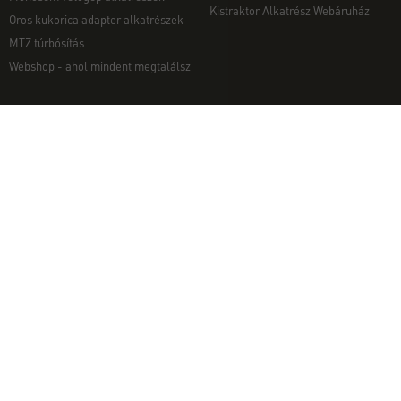
Kistraktor Alkatrész Webáruház
Oros kukorica adapter alkatrészek
MTZ túrbósítás
Webshop - ahol mindent megtalálsz
MUNKAGÉPEK
EGYÉB
Munkagép rendelés telefonon
Kapcsolat
Ekék
Impresszum
Talajmarók
Adatvédelmi nyilatkozat
Szárzúzók és Mulcsozók
Pályázati információk
Tárcsák
Komondor munkagépek