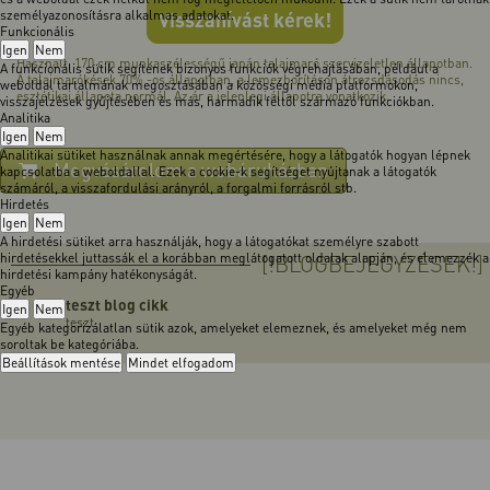
személyazonosításra alkalmas adatokat.
Visszahívást kérek!
Funkcionális
Igen
Nem
Használt, 170 cm munkaszélességű japán talajmaró szervizeletlen állapotban.
A funkcionális sütik segítenek bizonyos funkciók végrehajtásában, például a
A talajmarókések 70% -os állapotban, a lemezborításon átrozsdásodás nincs,
weboldal tartalmának megosztásában a közösségi média platformokon,
esztétikai állapota normál. Az ár a jelenlegi állapotra vonatkozik.
visszajelzések gyűjtésében és más, harmadik féltől származó funkciókban.
Analitika
Igen
Nem
Analitikai sütiket használnak annak megértésére, hogy a látogatók hogyan lépnek
Megvásárolom a webáruházban
kapcsolatba a weboldallal. Ezek a cookie-k segítséget nyújtanak a látogatók
számáról, a visszafordulási arányról, a forgalmi forrásról stb.
Hirdetés
Igen
Nem
A hirdetési sütiket arra használják, hogy a látogatókat személyre szabott
hirdetésekkel juttassák el a korábban meglátogatott oldalak alapján, és elemezzék a
[!BLOGBEJEGYZÉSEK!]
hirdetési kampány hatékonyságát.
Egyéb
teszt blog cikk
Igen
Nem
teszt
Egyéb kategorizálatlan sütik azok, amelyeket elemeznek, és amelyeket még nem
soroltak be kategóriába.
Beállítások mentése
Mindet elfogadom