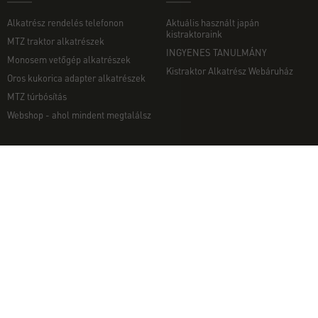
Alkatrész rendelés telefonon
Aktuális használt japán
kistraktoraink
MTZ traktor alkatrészek
INGYENES TANULMÁNY
Monosem vetőgép alkatrészek
Kistraktor Alkatrész Webáruház
Oros kukorica adapter alkatrészek
MTZ túrbósítás
Webshop - ahol mindent megtalálsz
MUNKAGÉPEK
EGYÉB
Munkagép rendelés telefonon
Kapcsolat
Ekék
Impresszum
Talajmarók
Adatvédelmi nyilatkozat
Szárzúzók és Mulcsozók
Pályázati információk
Tárcsák
Komondor munkagépek