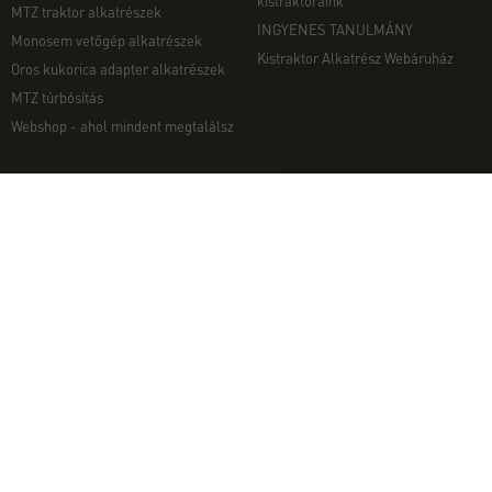
kistraktoraink
MTZ traktor alkatrészek
INGYENES TANULMÁNY
Monosem vetőgép alkatrészek
Kistraktor Alkatrész Webáruház
Oros kukorica adapter alkatrészek
MTZ túrbósítás
Webshop - ahol mindent megtalálsz
MUNKAGÉPEK
EGYÉB
Munkagép rendelés telefonon
Kapcsolat
Ekék
Impresszum
Talajmarók
Adatvédelmi nyilatkozat
Szárzúzók és Mulcsozók
Pályázati információk
Tárcsák
Komondor munkagépek