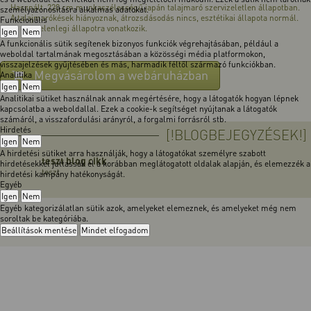
Használt, 220 cm munkaszélességű japán talajmaró szervizeletlen állapotban.
személyazonosításra alkalmas adatokat.
A talajmarókések hiányoznak, átrozsdásodás nincs, esztétikai állapota normál.
Funkcionális
Az ár a jelenlegi állapotra vonatkozik.
Igen
Nem
A funkcionális sütik segítenek bizonyos funkciók végrehajtásában, például a
weboldal tartalmának megosztásában a közösségi média platformokon,
visszajelzések gyűjtésében és más, harmadik féltől származó funkciókban.
Megvásárolom a webáruházban
Analitika
Igen
Nem
Analitikai sütiket használnak annak megértésére, hogy a látogatók hogyan lépnek
kapcsolatba a weboldallal. Ezek a cookie-k segítséget nyújtanak a látogatók
számáról, a visszafordulási arányról, a forgalmi forrásról stb.
Hirdetés
[!BLOGBEJEGYZÉSEK!]
Igen
Nem
A hirdetési sütiket arra használják, hogy a látogatókat személyre szabott
teszt blog cikk
hirdetésekkel juttassák el a korábban meglátogatott oldalak alapján, és elemezzék a
teszt
hirdetési kampány hatékonyságát.
Egyéb
Igen
Nem
Egyéb kategorizálatlan sütik azok, amelyeket elemeznek, és amelyeket még nem
soroltak be kategóriába.
Beállítások mentése
Mindet elfogadom