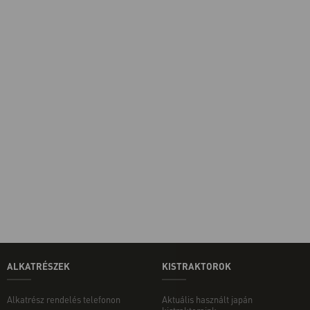
ALKATRÉSZEK
KISTRAKTOROK
Alkatrész rendelés telefonon
Aktuális használt japán