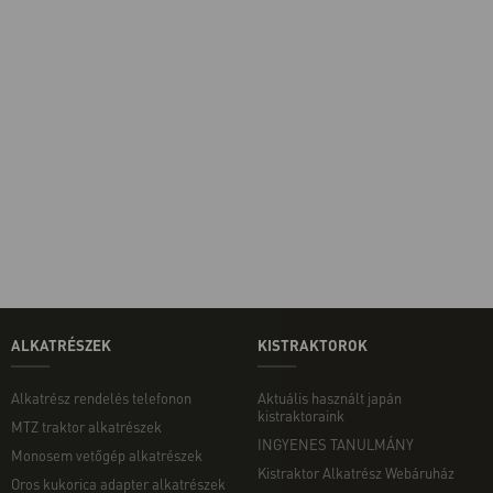
ALKATRÉSZEK
KISTRAKTOROK
Alkatrész rendelés telefonon
Aktuális használt japán
kistraktoraink
MTZ traktor alkatrészek
INGYENES TANULMÁNY
Monosem vetőgép alkatrészek
Kistraktor Alkatrész Webáruház
Oros kukorica adapter alkatrészek