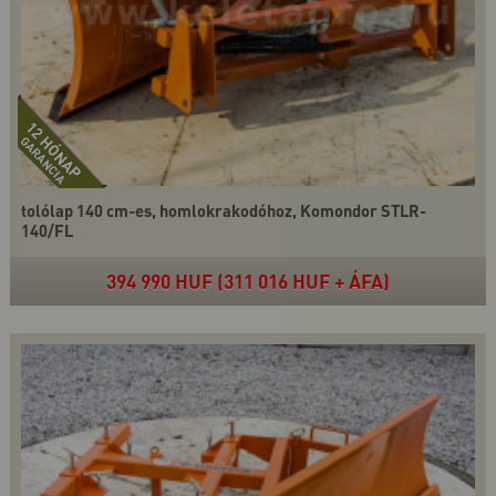
tolólap 140 cm-es, homlokrakodóhoz, Komondor STLR-
140/FL
394 990 HUF (311 016 HUF + ÁFA)