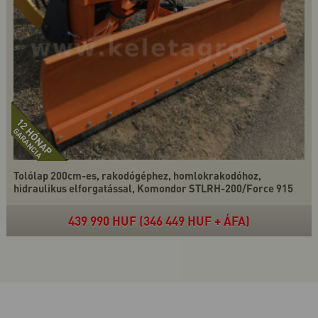
Tolólap 200cm-es, rakodógéphez, homlokrakodóhoz,
hidraulikus elforgatással, Komondor STLRH-200/Force 915
439 990 HUF (346 449 HUF + ÁFA)