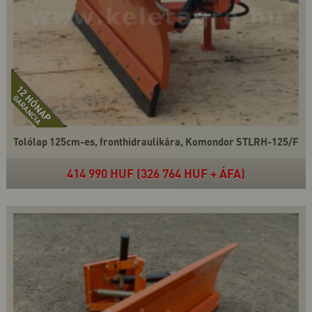
Tolólap 125cm-es, fronthidraulikára, Komondor STLRH-125/F
414 990 HUF (326 764 HUF + ÁFA)