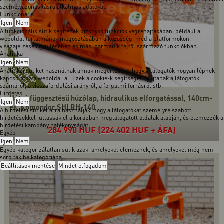
személyazonosításra alkalmas adatokat.
Funkcionális
Igen
Nem
A funkcionális sütik segítenek bizonyos funkciók végrehajtásában, például a
weboldal tartalmának megosztásában a közösségi média platformokon,
visszajelzések gyűjtésében és más, harmadik féltől származó funkciókban.
Analitika
Igen
Nem
Analitikai sütiket használnak annak megértésére, hogy a látogatók hogyan lépnek
kapcsolatba a weboldallal. Ezek a cookie-k segítséget nyújtanak a látogatók
számáról, a visszafordulási arányról, a forgalmi forrásról stb.
Hirdetés
Hátsó függesztésű húzólap, hidraulikus elforgatással, 140cm-
Igen
Nem
es, Komondor SHLRH-140
A hirdetési sütiket arra használják, hogy a látogatókat személyre szabott
hirdetésekkel juttassák el a korábban meglátogatott oldalak alapján, és elemezzék a
hirdetési kampány hatékonyságát.
284 990 HUF (224 402 HUF + ÁFA)
Egyéb
Igen
Nem
Egyéb kategorizálatlan sütik azok, amelyeket elemeznek, és amelyeket még nem
soroltak be kategóriába.
Beállítások mentése
Mindet elfogadom