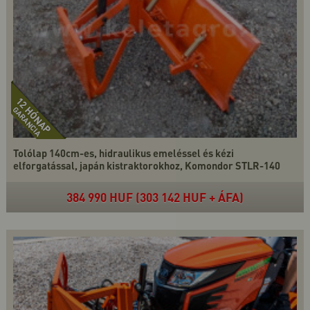
Tolólap 140cm-es, hidraulikus emeléssel és kézi
elforgatással, japán kistraktorokhoz, Komondor STLR-140
384 990 HUF (303 142 HUF + ÁFA)