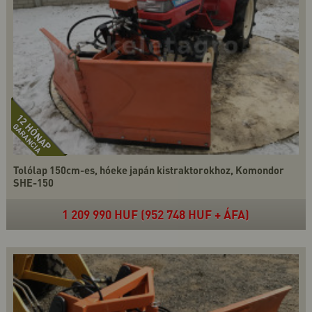
Tolólap 150cm-es, hóeke japán kistraktorokhoz, Komondor
SHE-150
1 209 990 HUF (952 748 HUF + ÁFA)