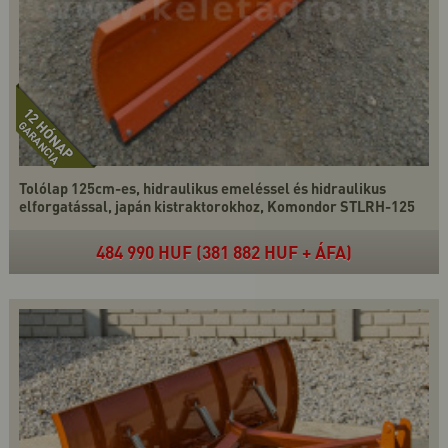
Tolólap 125cm-es, hidraulikus emeléssel és hidraulikus
elforgatással, japán kistraktorokhoz, Komondor STLRH-125
484 990 HUF (381 882 HUF + ÁFA)