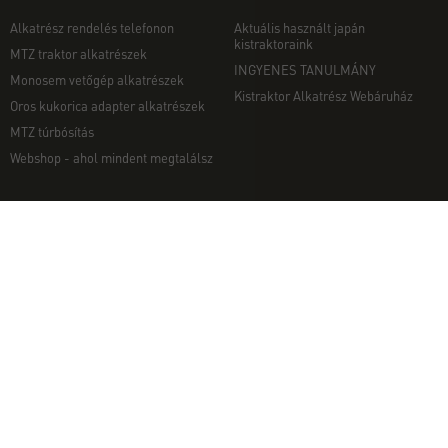
Alkatrész rendelés telefonon
Aktuális használt japán
kistraktoraink
MTZ traktor alkatrészek
INGYENES TANULMÁNY
Monosem vetőgép alkatrészek
Kistraktor Alkatrész Webáruház
Oros kukorica adapter alkatrészek
MTZ túrbósítás
Webshop - ahol mindent megtalálsz
MUNKAGÉPEK
EGYÉB
Munkagép rendelés telefonon
Kapcsolat
Ekék
Impresszum
Talajmarók
Adatvédelmi nyilatkozat
Szárzúzók és Mulcsozók
Pályázati információk
Tárcsák
Komondor munkagépek