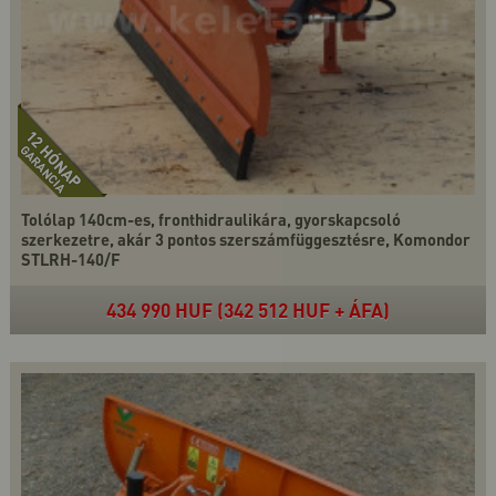
Tolólap 140cm-es, fronthidraulikára, gyorskapcsoló
szerkezetre, akár 3 pontos szerszámfüggesztésre, Komondor
STLRH-140/F
434 990 HUF (342 512 HUF + ÁFA)