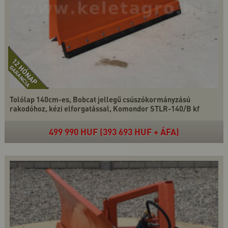
Tolólap 140cm-es, Bobcat jellegű csúszókormányzású
rakodóhoz, kézi elforgatással, Komondor STLR-140/B kf
499 990 HUF (393 693 HUF + ÁFA)