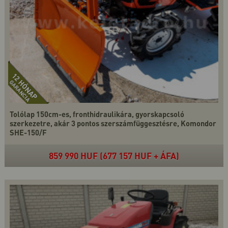
Tolólap 150cm-es, fronthidraulikára, gyorskapcsoló
szerkezetre, akár 3 pontos szerszámfüggesztésre, Komondor
SHE-150/F
859 990 HUF (677 157 HUF + ÁFA)