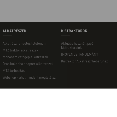
ALKATRÉSZEK
KISTRAKTOROK
Alkatrész rendelés telefonon
Aktuális használt japán
kistraktoraink
MTZ traktor alkatrészek
INGYENES TANULMÁNY
Monosem vetőgép alkatrészek
Kistraktor Alkatrész Webáruház
Oros kukorica adapter alkatrészek
MTZ túrbósítás
Webshop - ahol mindent megtalálsz
MUNKAGÉPEK
EGYÉB
Munkagép rendelés telefonon
Kapcsolat
Ekék
Impresszum
Talajmarók
Adatvédelmi nyilatkozat