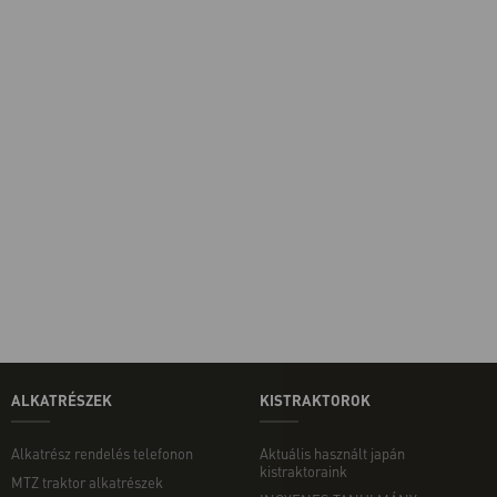
ALKATRÉSZEK
KISTRAKTOROK
Alkatrész rendelés telefonon
Aktuális használt japán
kistraktoraink
MTZ traktor alkatrészek