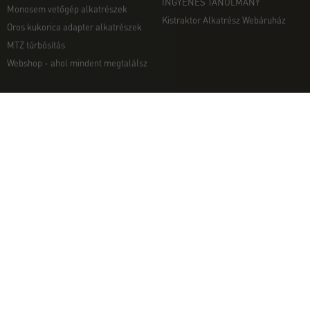
INGYENES TANULMÁNY
Monosem vetőgép alkatrészek
Kistraktor Alkatrész Webáruház
Oros kukorica adapter alkatrészek
MTZ túrbósítás
Webshop - ahol mindent megtalálsz
MUNKAGÉPEK
EGYÉB
Munkagép rendelés telefonon
Kapcsolat
Ekék
Impresszum
Talajmarók
Adatvédelmi nyilatkozat
Szárzúzók és Mulcsozók
Pályázati információk
Tárcsák
Komondor munkagépek