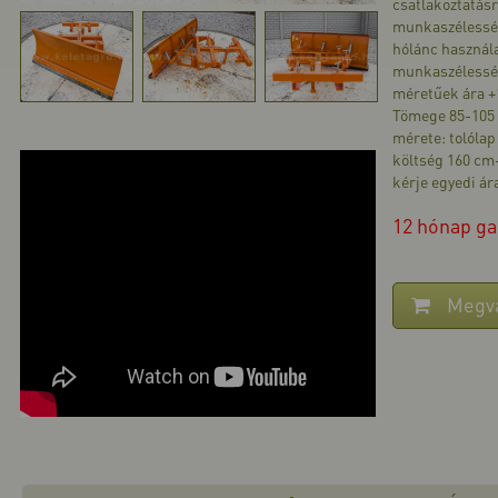
csatlakoztatásr
munkaszélesség
hólánc használa
munkaszélesség
méretűek ára +1
Tömege 85-105 
mérete: tolólap
költség 160 cm
kérje egyedi ár
12 hónap ga
Megv