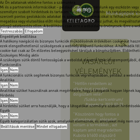
Az Ön adatainak védelme fontos a számunkra
Mi és a partnereink információkat – például cookie-kat – tárolunk egy eszközön vagy
személyre szabott hirdetések és tartalom nyújtásához, hirdetés- és tartalomméréshe
Munkagépek kimo
szerzett pontos geolokációs adatokat és azonosítási információkat is felhasználhatun
megadása vagy elutasítása előtt részletesebb információkhoz juthat, és megváltoztath
jellegű adatkezelés ellen. A beállításai csak erre a weboldalra érvényesek. Erre a w
Testreszabás
Elfogadom
Engedélyek beállítása
A hatékony navigáció és bizonyos funkciók működésének érdekében cookie-kat használ
ezek elengedhetetlenül szükségesek a webhely alapvető funkcióihoz. A harmadik félt
cookie-kat csak az Ön előzetes beleegyezésével tároljuk a böngészőjében. Eldöntheti, 
Szükséges
Mindig aktív
VÁSÁRLÓI
A szükséges sütik döntő fontosságúak a weboldal alapvető funkciói szempontjából,
Funkcionális
VÉLEMÉNYEK
Igen
Nem
A funkcionális sütik segítenek bizonyos funkciók végrehajtásában, például a webol
Analitika
"Hétfőn rendeltem az
Igen
Nem
alkatrészt,szerdán
Analitikai sütiket használnak annak megértésére, hogy a látogatók hogyan lépnek kapc
dolgoztam vele!"
Hirdetés
/Szikla-kertcentrum/
Igen
Nem
Nagyrécse, 2017-03-23
A hirdetési sütiket arra használják, hogy a látogatókat személyre szabott hirdetése
Egyéb
"Köszönöm hogy fontos a
Igen
Nem
véleményem , elégedett
Egyéb kategorizálatlan sütik azok, amelyeket elemeznek, és amelyeket még nem soro
voltam a termékkel , azt
Beállítások mentése
Mindet elfogadom
kaptam amit megredeltem
Kubota b1600 olajszűrő