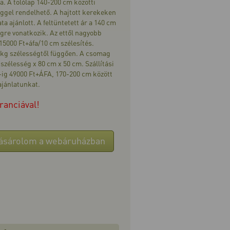
a. A tolólap 140-200 cm közötti
gel rendelhető. A hajtott kerekeken
ta ajánlott. A feltüntetett ár a 140 cm
re vonatkozik. Az ettől nagyobb
5000 Ft+áfa/10 cm szélesítés.
kg szélességtől függően. A csomag
 szélesség x 80 cm x 50 cm. Szállítási
-ig 49000 Ft+ÁFA, 170-200 cm között
ajánlatunkat.
ranciával!
ásárolom a webáruházban