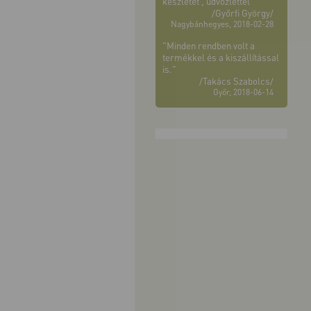
készletet , üdvözlettel "
/Győrfi György/
Nagybánhegyes, 2018-02-28
"Minden rendben volt a
termékkel és a kiszállítással
is."
/Takács Szabolcs/
Győr, 2018-06-14