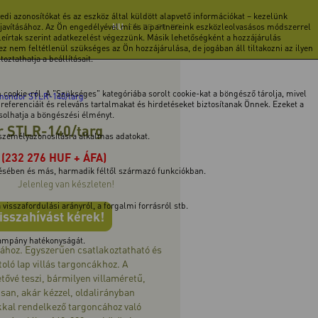
di azonosítókat és az eszköz által küldött alapvető információkat – kezelünk
 javításához. Az Ön engedélyével mi és a partnereink eszközleolvasásos módszerrel
HU
EN
DE
FR
RO
 leírtak szerint adatkezelést végezzünk. Másik lehetőségként a hozzájárulás
z nem feltétlenül szükséges az Ön hozzájárulása, de jogában áll tiltakozni az ilyen
ztathatja a beállításait.
cookie-ról. A "Szükséges" kategóriába sorolt cookie-kat a böngésző tárolja, mivel
omondor STLR-140/targ
ferenciáit és releváns tartalmakat és hirdetéseket biztosítanak Önnek. Ezeket a
ásolhatja a böngészési élményt.
r STLR-140/targ
 személyazonosításra alkalmas adatokat.
(232 276 HUF + ÁFA)
tésében és más, harmadik féltől származó funkciókban.
Jelenleg van készleten!
isszafordulási arányról, a forgalmi forrásról stb.
isszahívást kérek!
 kampány hatékonyságát.
ához. Egyszerűen csatlakoztatható és
toló lap villás targoncákhoz. A
etővé teszi, bármilyen villaméretű,
san, akár kézzel, oldalirányban
kkal rendelkező targoncához való