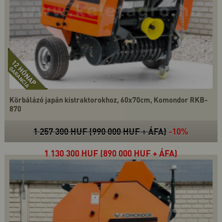
Körbálázó japán kistraktorokhoz, 60x70cm, Komondor RKB-
870
1 257 300 HUF (990 000 HUF + ÁFA)
-10%
1 130 300 HUF (890 000 HUF + ÁFA)