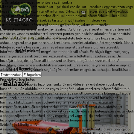
Az Ön adatainak védelme fontos a számunkra
Mi és a partnereink információkat – például cookie-kat – tárolunk egy eszközön vagy
hozzáférünk az eszközön tárolt információkhoz, és személyes adatokat – például
HU
EN
DE
FR
RO
egyedi azonosítókat és az eszköz által küldött alapvető információkat – kezelünk
személyre szabott hirdetések és tartalom nyújtásához, hirdetés- és
tartalomméréshez, nézettségi adatok gyűjtéséhez, valamint termékek
kifejlesztéséhez és a termékek javításához. Az Ön engedélyével mi és a partnereink
eszközleolvasásos módszerrel szerzett pontos geolokációs adatokat és azonosítási
Főoldal
Munkagépek
Bálázók
-
-
információkat is felhasználhatunk. A megfelelő helyre kattintva hozzájárulhat
ahhoz, hogy mi és a partnereink a fent leírtak szerint adatkezelést végezzünk. Másik
lehetőségként a hozzájárulás megadása vagy elutasítása előtt részletesebb
Hívj fel minket!
információkhoz juthat, és megváltoztathatja beállításait. Felhívjuk figyelmét, hogy
személyes adatainak bizonyos kezeléséhez nem feltétlenül szükséges az Ön
hozzájárulása, de jogában áll tiltakozni az ilyen jellegű adatkezelés ellen. A
beállításai csak erre a weboldalra érvényesek. Erre a webhelyre visszatérve vagy az
Írj üzenetet!
adatvédelmi szabályzatunk segítségével bármikor megváltoztathatja a beállításait.
Testreszabás
Elfogadom
Engedélyek beállítása
Bálázók
A hatékony navigáció és bizonyos funkciók működésének érdekében cookie-kat
használunk. Az alábbiakban az egyes kategóriák alatt részletes információkat talál
minden cookie-ról. A "Szükséges" kategóriába sorolt cookie-kat a böngésző tárolja,
mivel ezek elengedhetetlenül szükségesek a webhely alapvető funkcióihoz. A
harmadik féltől származó cookie-k segítenek a weboldal használatának
elemzésében, tárolják a preferenciáit és releváns tartalmakat és hirdetéseket
biztosítanak Önnek. Ezeket a cookie-kat csak az Ön előzetes beleegyezésével tároljuk
a böngészőjében. Eldöntheti, hogy engedélyezi vagy letiltja ezeket a sütiket, de
bizonyos cookie-k letiltása befolyásolhatja a böngészési élményt.
Szükséges
Mindig aktív
A szükséges sütik döntő fontosságúak a weboldal alapvető funkciói szempontjából,
és a weboldal ezek nélkül nem fog megfelelően működni. Ezek a sütik nem tárolnak