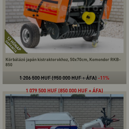
Körbálázó japán kistraktorokhoz, 50x70cm, Komondor RKB-
850
1 206 500 HUF (950 000 HUF + ÁFA)
-11%
1 079 500 HUF (850 000 HUF + ÁFA)