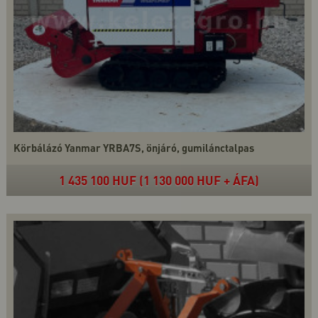
Körbálázó Yanmar YRBA7S, önjáró, gumilánctalpas
1 435 100 HUF (1 130 000 HUF + ÁFA)