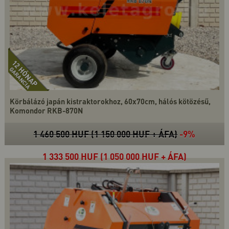
Körbálázó japán kistraktorokhoz, 60x70cm, hálós kötözésű,
Komondor RKB-870N
1 460 500 HUF (1 150 000 HUF + ÁFA)
-9%
1 333 500 HUF (1 050 000 HUF + ÁFA)