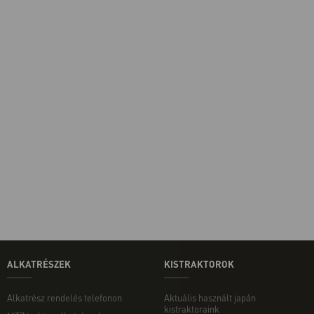
ALKATRÉSZEK
KISTRAKTOROK
Alkatrész rendelés telefonon
Aktuális használt japán
kistraktoraink