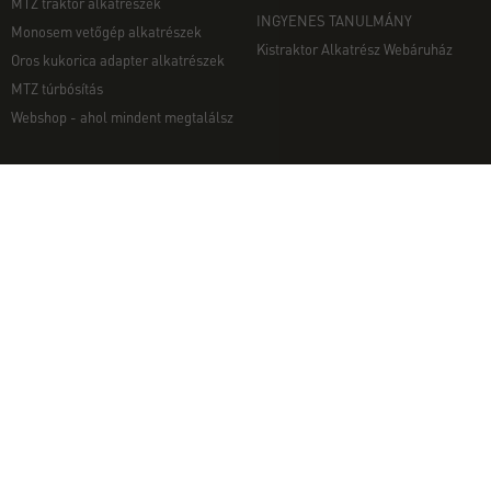
MTZ traktor alkatrészek
INGYENES TANULMÁNY
Monosem vetőgép alkatrészek
Kistraktor Alkatrész Webáruház
Oros kukorica adapter alkatrészek
MTZ túrbósítás
Webshop - ahol mindent megtalálsz
MUNKAGÉPEK
EGYÉB
Munkagép rendelés telefonon
Kapcsolat
Ekék
Impresszum
Talajmarók
Adatvédelmi nyilatkozat
Szárzúzók és Mulcsozók
Pályázati információk
Tárcsák
Komondor munkagépek