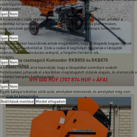
személyazonosításra alkalmas adatokat.
Funkcionális
Igen
Nem
A funkcionális sütik segítenek bizonyos funkciók végrehajtásában, például a
weboldal tartalmának megosztásában a közösségi média platformokon,
visszajelzések gyűjtésében és más, harmadik féltől származó funkciókban.
Analitika
Igen
Nem
Analitikai sütiket használnak annak megértésére, hogy a látogatók hogyan lépnek
kapcsolatba a weboldallal. Ezek a cookie-k segítséget nyújtanak a látogatók
számáról, a visszafordulási arányról, a forgalmi forrásról stb.
Hirdetés
Körbála csomagoló Komondor RKB850 és RKB870
Igen
Nem
bálázókhoz
A hirdetési sütiket arra használják, hogy a látogatókat személyre szabott
hirdetésekkel juttassák el a korábban meglátogatott oldalak alapján, és elemezzék a
hirdetési kampány hatékonyságát.
899 000 HUF (707 874 HUF + ÁFA)
Egyéb
Igen
Nem
Egyéb kategorizálatlan sütik azok, amelyeket elemeznek, és amelyeket még nem
soroltak be kategóriába.
Beállítások mentése
Mindet elfogadom