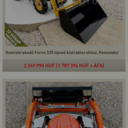
Homlokrakodó Force 325 típusú kistraktorokhoz, Komondor
2 269 990 HUF (1 787 394 HUF + ÁFA)