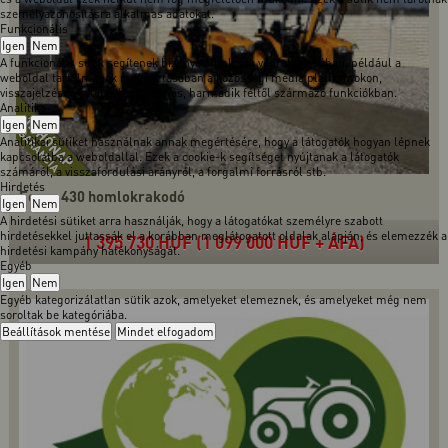
személyazonosításra alkalmas adatokat.
Funkcionális
Igen
Nem
A funkcionális sütik segítenek bizonyos funkciók végrehajtásában, például a
weboldal tartalmának megosztásában a közösségi média platformokon,
visszajelzések gyűjtésében és más, harmadik féltől származó funkciókban.
Analitika
Igen
Nem
Analitikai sütiket használnak annak megértésére, hogy a látogatók hogyan lépnek
kapcsolatba a weboldallal. Ezek a cookie-k segítséget nyújtanak a látogatók
számáról, a visszafordulási arányról, a forgalmi forrásról stb.
Hirdetés
Force 430 homlokrakodó
Igen
Nem
A hirdetési sütiket arra használják, hogy a látogatókat személyre szabott
hirdetésekkel juttassák el a korábban meglátogatott oldalak alapján, és elemezzék a
1 395 730 HUF (1 099 000 HUF + ÁFA)
hirdetési kampány hatékonyságát.
Egyéb
Igen
Nem
Egyéb kategorizálatlan sütik azok, amelyeket elemeznek, és amelyeket még nem
soroltak be kategóriába.
Beállítások mentése
Mindet elfogadom