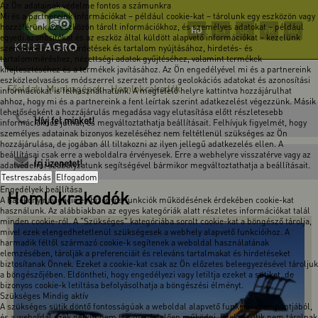
Az Ön adatainak védelme fontos a számunkra
Mi és a partnereink információkat – például cookie-kat – tárolunk egy eszközön vagy
hozzáférünk az eszközön tárolt információkhoz, és személyes adatokat – például
HU
EN
DE
FR
RO
egyedi azonosítókat és az eszköz által küldött alapvető információkat – kezelünk
személyre szabott hirdetések és tartalom nyújtásához, hirdetés- és
tartalomméréshez, nézettségi adatok gyűjtéséhez, valamint termékek
kifejlesztéséhez és a termékek javításához. Az Ön engedélyével mi és a partnereink
eszközleolvasásos módszerrel szerzett pontos geolokációs adatokat és azonosítási
Főoldal
Munkagépek
Homlokrakodók
-
-
információkat is felhasználhatunk. A megfelelő helyre kattintva hozzájárulhat
ahhoz, hogy mi és a partnereink a fent leírtak szerint adatkezelést végezzünk. Másik
lehetőségként a hozzájárulás megadása vagy elutasítása előtt részletesebb
Hívj fel minket!
információkhoz juthat, és megváltoztathatja beállításait. Felhívjuk figyelmét, hogy
személyes adatainak bizonyos kezeléséhez nem feltétlenül szükséges az Ön
hozzájárulása, de jogában áll tiltakozni az ilyen jellegű adatkezelés ellen. A
beállításai csak erre a weboldalra érvényesek. Erre a webhelyre visszatérve vagy az
Írj üzenetet!
adatvédelmi szabályzatunk segítségével bármikor megváltoztathatja a beállításait.
Testreszabás
Elfogadom
Engedélyek beállítása
Homlokrakodók
A hatékony navigáció és bizonyos funkciók működésének érdekében cookie-kat
használunk. Az alábbiakban az egyes kategóriák alatt részletes információkat talál
minden cookie-ról. A "Szükséges" kategóriába sorolt cookie-kat a böngésző tárolja,
mivel ezek elengedhetetlenül szükségesek a webhely alapvető funkcióihoz. A
harmadik féltől származó cookie-k segítenek a weboldal használatának
elemzésében, tárolják a preferenciáit és releváns tartalmakat és hirdetéseket
biztosítanak Önnek. Ezeket a cookie-kat csak az Ön előzetes beleegyezésével tároljuk
a böngészőjében. Eldöntheti, hogy engedélyezi vagy letiltja ezeket a sütiket, de
bizonyos cookie-k letiltása befolyásolhatja a böngészési élményt.
Szükséges
Mindig aktív
A szükséges sütik döntő fontosságúak a weboldal alapvető funkciói szempontjából,
és a weboldal ezek nélkül nem fog megfelelően működni. Ezek a sütik nem tárolnak