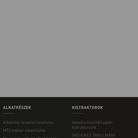
ALKATRÉSZEK
KISTRAKTOROK
Alkatrész rendelés telefonon
Aktuális használt japán
kistraktoraink
MTZ traktor alkatrészek
INGYENES TANULMÁNY