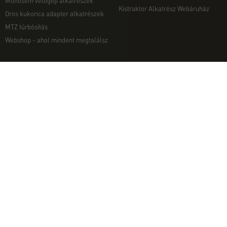
Monosem vetőgép alkatrészek
Kistraktor Alkatrész Webáruház
Oros kukorica adapter alkatrészek
MTZ túrbósítás
Webshop - ahol mindent megtalálsz
MUNKAGÉPEK
EGYÉB
Munkagép rendelés telefonon
Kapcsolat
Ekék
Impresszum
Talajmarók
Adatvédelmi nyilatkozat
Szárzúzók és Mulcsozók
Pályázati információk
Tárcsák
Komondor munkagépek