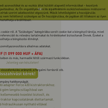
di azonosítókat és az eszköz által küldött alapvető információkat – kezelünk
 javításához. Az Ön engedélyével mi és a partnereink eszközleolvasásos módszerrel
HU
EN
DE
FR
RO
 leírtak szerint adatkezelést végezzünk. Másik lehetőségként a hozzájárulás
z nem feltétlenül szükséges az Ön hozzájárulása, de jogában áll tiltakozni az ilyen
ztathatja a beállításait.
cookie-ról. A "Szükséges" kategóriába sorolt cookie-kat a böngésző tárolja, mivel
ferenciáit és releváns tartalmakat és hirdetéseket biztosítanak Önnek. Ezeket a
ásolhatja a böngészési élményt.
 személyazonosításra alkalmas adatokat.
UF
(1 099 000 HUF + ÁFA)
tésében és más, harmadik féltől származó funkciókban.
Jelenleg van készleten!
isszafordulási arányról, a forgalmi forrásról stb.
isszahívást kérek!
 kampány hatékonyságát.
ó adapter Force 430 kistraktorokhoz.
 gém lengéscsillapítóval van
i kellemesebb kezelést biztosít, és
-traktor kapcsolatának élettartamát.
hidraulikusan nyitható villával