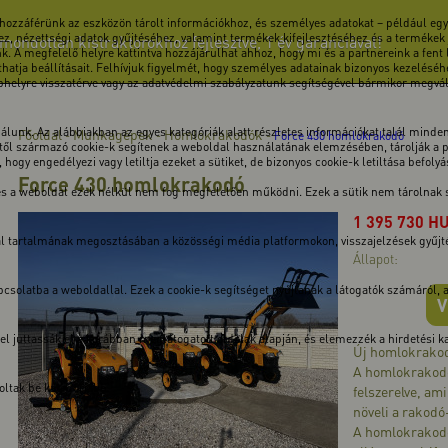
 hozzáférünk az eszközön tárolt információkhoz, és személyes adatokat – például egye
z, nézettségi adatok gyűjtéséhez, valamint termékek kifejlesztéséhez és a termékek
ndottan kistraktorokhoz fejlesztve, 1 év garanciával!
k. A megfelelő helyre kattintva hozzájárulhat ahhoz, hogy mi és a partnereink a fent
atja beállításait. Felhívjuk figyelmét, hogy személyes adatainak bizonyos kezeléséhe
ebhelyre visszatérve vagy az adatvédelmi szabályzatunk segítségével bármikor megválto
unk. Az alábbiakban az egyes kategóriák alatt részletes információkat talál minden 
Főoldal
Munkagépek
Homlokrakodók
-
-
-
Force 430 homlokrakodó
ől származó cookie-k segítenek a weboldal használatának elemzésében, tárolják a pre
hogy engedélyezi vagy letiltja ezeket a sütiket, de bizonyos cookie-k letiltása befoly
Force 430 homlokrakodó
 és a weboldal ezek nélkül nem fog megfelelően működni. Ezek a sütik nem tárolnak
1 395 730
H
dal tartalmának megosztásában a közösségi média platformokon, visszajelzések gyűj
Állapot:
solatba a weboldallal. Ezek a cookie-k segítséget nyújtanak a látogatók számáról, a v
V
kkel juttassák el a korábban meglátogatott oldalak alapján, és elemezzék a hirdetési
Új homlokrakod
A homlokrakodó
ltak be kategóriába.
felszerelve, am
növeli a rakodó
A homlokrakodó 