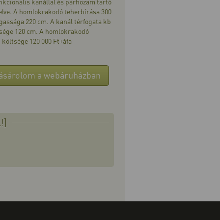
unkcionális kanállal és párhozam tartó
elve. A homlokrakodó teherbírása 300
gassága 220 cm. A kanál térfogata kb
essége 120 cm. A homlokrakodó
 költsége 120 000 Ft+áfa
ásárolom a webáruházban
!]