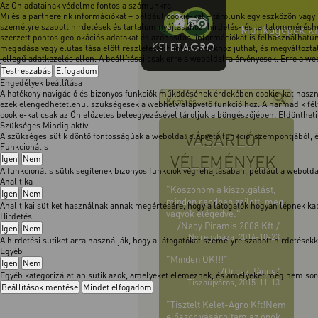
Az Ön adatainak védelme fontos a számunkra
Mi és a partnereink információkat – például cookie-kat – tárolunk egy eszközön vagy
személyre szabott hirdetések és tartalom nyújtásához, hirdetés- és tartalomméréshe
Munkagépek kimo
szerzett pontos geolokációs adatokat és azonosítási információkat is felhasználhatun
megadása vagy elutasítása előtt részletesebb információkhoz juthat, és megváltoztath
jellegű adatkezelés ellen. A beállításai csak erre a weboldalra érvényesek. Erre a w
Testreszabás
Elfogadom
Engedélyek beállítása
A hatékony navigáció és bizonyos funkciók működésének érdekében cookie-kat használ
ezek elengedhetetlenül szükségesek a webhely alapvető funkcióihoz. A harmadik félt
cookie-kat csak az Ön előzetes beleegyezésével tároljuk a böngészőjében. Eldöntheti, 
Szükséges
Mindig aktív
VÁSÁRLÓI
A szükséges sütik döntő fontosságúak a weboldal alapvető funkciói szempontjából,
Funkcionális
VÉLEMÉNYEK
Igen
Nem
A funkcionális sütik segítenek bizonyos funkciók végrehajtásában, például a webol
Analitika
"Köszönöm a kiszolgálást,
Igen
Nem
minden rendben zajlott, meg
Analitikai sütiket használnak annak megértésére, hogy a látogatók hogyan lépnek kapc
vagyok elégedve."
Hirdetés
/Nagy Piramis 2008 Kft./
Igen
Nem
Nyíregyháza, 2014-10-23
A hirdetési sütiket arra használják, hogy a látogatókat személyre szabott hirdetése
Egyéb
"Minden OK!!!"
Igen
Nem
/Orosz János/
Egyéb kategorizálatlan sütik azok, amelyeket elemeznek, és amelyeket még nem soro
Tiszaújváros, 2015-11-13
Beállítások mentése
Mindet elfogadom
"Tisztelt Kelet-Agro Kft!Nem
először vásároltam az önök