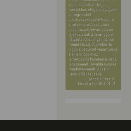
webáruházában.Teljes
mértékben elégedett vagyok
a megrendelt
alkatrészekkel.Azt kaptam
amit vártam.A szállítási
információk folyamatosan
tájékoztattak a csomagom
helyzetéről ami igen hamar
megérkezett. A jövőben is
fogok a cégüktől vásárolni és
ajánlani fogom az
ismeröseim körében is ezt a
lehetőséget. További sikeres
munkát kívánok! Ancsin
László Békéscsaba"
/Ancsin László/
Mezőberény, 2018-01-26