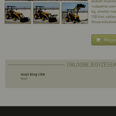
ellátott multif
rudazattal szer
kg, emelési ma
150 liter, szél
felszerelésének
Megv
[!BLOGBEJEGYZÉSEK
teszt blog cikk
teszt