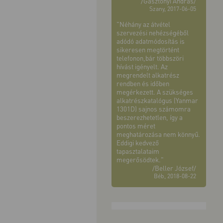
/Gasztonyi András/
Szany, 2017-06-05
"Néhány az átvétel
szervezési nehézségéből
adódó adatmódosítás is
sikeresen megtörtént
telefonon,bár többszöri
hívást igényelt. Az
megrendelt alkatrész
rendben és időben
megérkezett. A szükséges
alkatrészkatalógus (Yanmar
1301D) sajnos számomra
beszerezhetetlen, így a
pontos méret
meghatározása nem könnyű.
Eddigi kedvező
tapasztalataim
megerősödtek."
/Beller József/
Béb, 2018-08-22