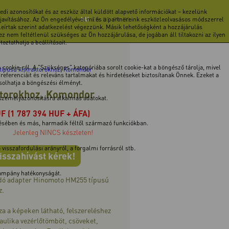
di azonosítókat és az eszköz által küldött alapvető információkat – kezelünk
 javításához. Az Ön engedélyével mi és a partnereink eszközleolvasásos módszerrel
HU
EN
DE
FR
RO
 leírtak szerint adatkezelést végezzünk. Másik lehetőségként a hozzájárulás
z nem feltétlenül szükséges az Ön hozzájárulása, de jogában áll tiltakozni az ilyen
ztathatja a beállításait.
cookie-ról. A "Szükséges" kategóriába sorolt cookie-kat a böngésző tárolja, mivel
ípusú kistraktorokhoz, Komondor
ferenciáit és releváns tartalmakat és hirdetéseket biztosítanak Önnek. Ezeket a
ásolhatja a böngészési élményt.
ktorokhoz, Komondor
 személyazonosításra alkalmas adatokat.
UF
(1 787 394 HUF + ÁFA)
tésében és más, harmadik féltől származó funkciókban.
Jelenleg NINCS készleten!
isszafordulási arányról, a forgalmi forrásról stb.
isszahívást kérek!
 kampány hatékonyságát.
dó adapter Hinomoto HM255 típusú
z.
za a képeken látható, felszereléshez
aulika vezérlőtömböt, csöveket,