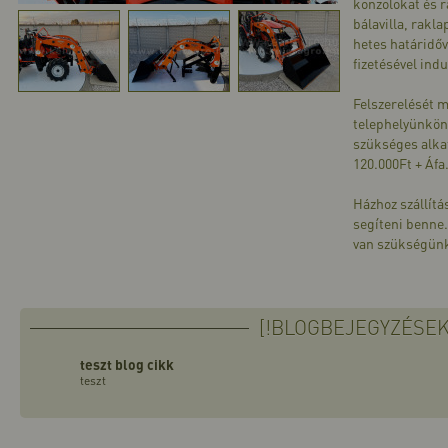
konzolokat és 
bálavilla, rakl
hetes határidőv
fizetésével indu
Felszerelését m
telephelyünkön,
szükséges alka
120.000Ft + Áfa
Házhoz szállítá
segíteni benne.
van szükségün
[!BLOGBEJEGYZÉSEK
teszt blog cikk
teszt