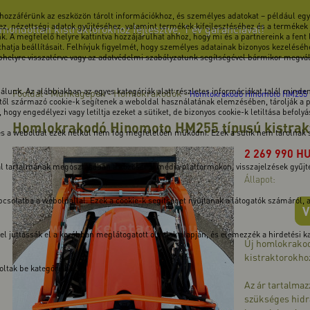
 hozzáférünk az eszközön tárolt információkhoz, és személyes adatokat – például egye
z, nézettségi adatok gyűjtéséhez, valamint termékek kifejlesztéséhez és a termékek
ndottan kistraktorokhoz fejlesztve, 1 év garanciával!
k. A megfelelő helyre kattintva hozzájárulhat ahhoz, hogy mi és a partnereink a fent
atja beállításait. Felhívjuk figyelmét, hogy személyes adatainak bizonyos kezeléséhe
ebhelyre visszatérve vagy az adatvédelmi szabályzatunk segítségével bármikor megválto
unk. Az alábbiakban az egyes kategóriák alatt részletes információkat talál minden 
Főoldal
Munkagépek
Homlokrakodók
-
-
-
Homlokrakodó Hinomoto HM255 t
ől származó cookie-k segítenek a weboldal használatának elemzésében, tárolják a pre
hogy engedélyezi vagy letiltja ezeket a sütiket, de bizonyos cookie-k letiltása befoly
Homlokrakodó Hinomoto HM255 típusú kistra
 és a weboldal ezek nélkül nem fog megfelelően működni. Ezek a sütik nem tárolnak
2 269 990
H
dal tartalmának megosztásában a közösségi média platformokon, visszajelzések gyűj
Állapot:
solatba a weboldallal. Ezek a cookie-k segítséget nyújtanak a látogatók számáról, a v
V
kkel juttassák el a korábban meglátogatott oldalak alapján, és elemezzék a hirdetési
Új homlokrako
kistraktorokho
ltak be kategóriába.
Az ár tartalmaz
szükséges hidr