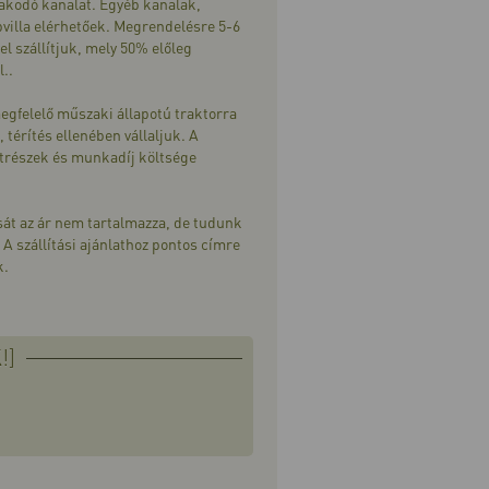
rakodó kanalat. Egyéb kanalak,
apvilla elérhetőek. Megrendelésre 5-6
el szállítjuk, mely 50% előleg
l..
egfelelő műszaki állapotú traktorra
 térítés ellenében vállaljuk. A
trészek és munkadíj költsége
.
sát az ár nem tartalmazza, de tudunk
 A szállítási ajánlathoz pontos címre
k.
!]