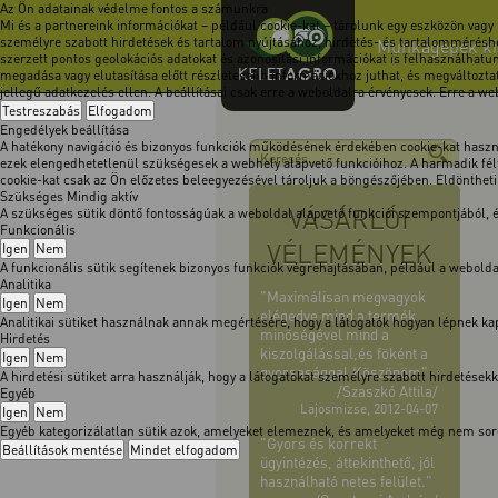
Az Ön adatainak védelme fontos a számunkra
Mi és a partnereink információkat – például cookie-kat – tárolunk egy eszközön vagy
személyre szabott hirdetések és tartalom nyújtásához, hirdetés- és tartalomméréshe
Munkagépek kimo
szerzett pontos geolokációs adatokat és azonosítási információkat is felhasználhatun
megadása vagy elutasítása előtt részletesebb információkhoz juthat, és megváltoztath
jellegű adatkezelés ellen. A beállításai csak erre a weboldalra érvényesek. Erre a w
Testreszabás
Elfogadom
Engedélyek beállítása
A hatékony navigáció és bizonyos funkciók működésének érdekében cookie-kat használ
ezek elengedhetetlenül szükségesek a webhely alapvető funkcióihoz. A harmadik félt
cookie-kat csak az Ön előzetes beleegyezésével tároljuk a böngészőjében. Eldöntheti, 
Szükséges
Mindig aktív
VÁSÁRLÓI
A szükséges sütik döntő fontosságúak a weboldal alapvető funkciói szempontjából,
Funkcionális
VÉLEMÉNYEK
Igen
Nem
A funkcionális sütik segítenek bizonyos funkciók végrehajtásában, például a webol
Analitika
"Maximálisan megvagyok
Igen
Nem
elégedve mind a termék
Analitikai sütiket használnak annak megértésére, hogy a látogatók hogyan lépnek kapc
minöségével mind a
Hirdetés
kiszolgálással,és föként a
Igen
Nem
gyorsasággal.Köszönöm"
A hirdetési sütiket arra használják, hogy a látogatókat személyre szabott hirdetése
/Szaszkó Attila/
Egyéb
Lajosmizse, 2012-04-07
Igen
Nem
Egyéb kategorizálatlan sütik azok, amelyeket elemeznek, és amelyeket még nem soro
"Gyors és korrekt
Beállítások mentése
Mindet elfogadom
ügyintézés, áttekinthető, jól
használható netes felület."