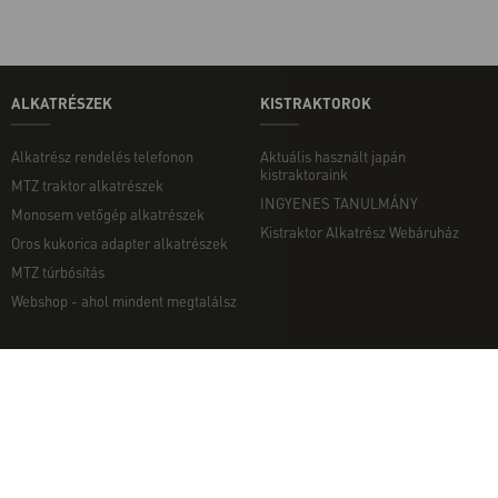
ALKATRÉSZEK
KISTRAKTOROK
Alkatrész rendelés telefonon
Aktuális használt japán
kistraktoraink
MTZ traktor alkatrészek
INGYENES TANULMÁNY
Monosem vetőgép alkatrészek
Kistraktor Alkatrész Webáruház
Oros kukorica adapter alkatrészek
MTZ túrbósítás
Webshop - ahol mindent megtalálsz
MUNKAGÉPEK
EGYÉB
Munkagép rendelés telefonon
Kapcsolat
Ekék
Impresszum
Talajmarók
Adatvédelmi nyilatkozat