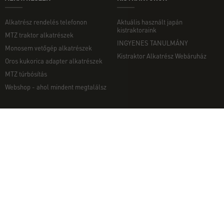
Alkatrész rendelés telefonon
Aktuális használt japán
kistraktoraink
MTZ traktor alkatrészek
INGYENES TANULMÁNY
Monosem vetőgép alkatrészek
Kistraktor Alkatrész Webáruház
Oros kukorica adapter alkatrészek
MTZ túrbósítás
Webshop - ahol mindent megtalálsz
MUNKAGÉPEK
EGYÉB
Munkagép rendelés telefonon
Kapcsolat
Ekék
Impresszum
Talajmarók
Adatvédelmi nyilatkozat
Szárzúzók és Mulcsozók
Pályázati információk
Tárcsák
Komondor munkagépek