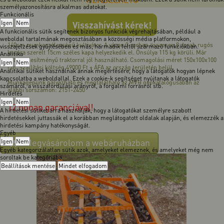
személyazonosításra alkalmas adatokat.
Funkcionális
Igen
Nem
Visszahívást kérek!
A funkcionális sütik segítenek bizonyos funkciók végrehajtásában, például a
weboldal tartalmának megosztásában a közösségi média platformokon,
140cm munkaszélességű kultivátor. A vázon 3 sorban összesen 8 darab rugós
visszajelzések gyűjtésében és más, harmadik féltől származó funkciókban.
kapára szerelt 15cm széles kapa helyezkedik el. Önsúlya 115 kg körüli. Már
Analitika
17LE teljesítményű traktorral jól használható. Csomagolási méret 150x100x100
Igen
Nem
cm. Szállítási költség 49000 Ft + ÁFA az ország területén belül.
Analitikai sütiket használnak annak megértésére, hogy a látogatók hogyan lépnek
kapcsolatba a weboldallal. Ezek a cookie-k segítséget nyújtanak a látogatók
Munkagépünk pályázható és megtalálható az MVH gépkatalógusában az
számáról, a visszafordulási arányról, a forgalmi forrásról stb.
alábbi sorszámon: 2151-2450
Hirdetés
Igen
Nem
12 hónap garanciával!
A hirdetési sütiket arra használják, hogy a látogatókat személyre szabott
hirdetésekkel juttassák el a korábban meglátogatott oldalak alapján, és elemezzék a
hirdetési kampány hatékonyságát.
Egyéb
Megvásárolom a webáruházban
Igen
Nem
Egyéb kategorizálatlan sütik azok, amelyeket elemeznek, és amelyeket még nem
soroltak be kategóriába.
Beállítások mentése
Mindet elfogadom