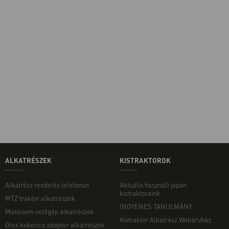
ALKATRÉSZEK
KISTRAKTOROK
Alkatrész rendelés telefonon
Aktuális használt japán
kistraktoraink
MTZ traktor alkatrészek
INGYENES TANULMÁNY
Monosem vetőgép alkatrészek
Kistraktor Alkatrész Webáruház
Oros kukorica adapter alkatrészek