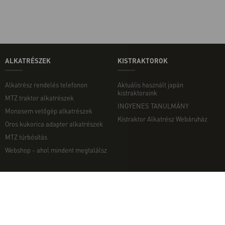
ALKATRÉSZEK
KISTRAKTOROK
Alkatrész rendelés telefonon
Aktuális használt japán
kistraktoraink
MTZ traktor alkatrészek
INGYENES TANULMÁNY
Monosem vetőgép alkatrészek
Kistraktor Alkatrész Webáruház
Oros kukorica adapter alkatrészek
MTZ túrbósítás
Webshop - ahol mindent megtalálsz
MUNKAGÉPEK
EGYÉB
Munkagép rendelés telefonon
Kapcsolat
Ekék
Impresszum