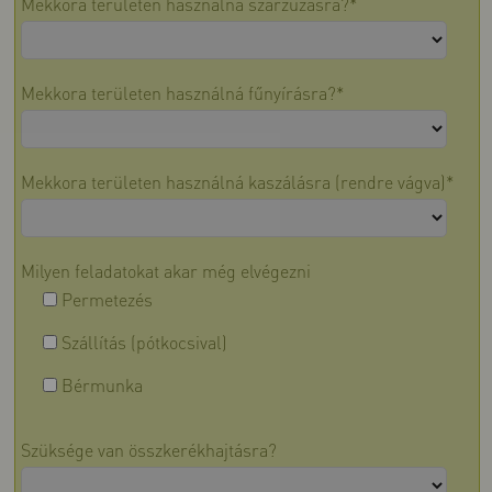
Mekkora területen használná szárzúzásra?*
Mekkora területen használná fűnyírásra?*
Mekkora területen használná kaszálásra (rendre vágva)*
Milyen feladatokat akar még elvégezni
Permetezés
Szállítás (pótkocsival)
Bérmunka
Szüksége van összkerékhajtásra?