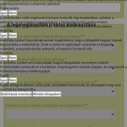
személyazonosításra alkalmas adatokat.
Funkcionális
Igen
Nem
A funkcionális sütik segítenek bizonyos funkciók végrehajtásában, például a
weboldal tartalmának megosztásában a közösségi média platformokon,
A legmegfelelőbb traktor kiválasztása
visszajelzések gyűjtésében és más, harmadik féltől származó funkciókban.
Analitika
Igen
Nem
Mekkora területen használná a traktort*
Analitikai sütiket használnak annak megértésére, hogy a látogatók hogyan lépnek
kapcsolatba a weboldallal. Ezek a cookie-k segítséget nyújtanak a látogatók
számáról, a visszafordulási arányról, a forgalmi forrásról stb.
Hirdetés
Igen
Nem
Megművelendő terület jellege*
A hirdetési sütiket arra használják, hogy a látogatókat személyre szabott
hirdetésekkel juttassák el a korábban meglátogatott oldalak alapján, és elemezzék a
hirdetési kampány hatékonyságát.
Egyéb
Igen
Nem
Mekkora területen használná talajmarózásra?*
Egyéb kategorizálatlan sütik azok, amelyeket elemeznek, és amelyeket még nem
soroltak be kategóriába.
Beállítások mentése
Mindet elfogadom
Mekkora területen használná szántásra?*