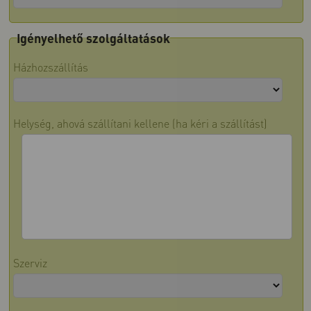
Igényelhető szolgáltatások
Házhozszállítás
Helység, ahová szállítani kellene (ha kéri a szállítást)
Szerviz