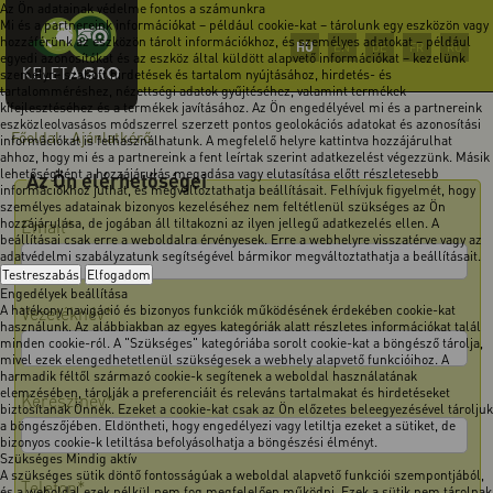
Az Ön adatainak védelme fontos a számunkra
Mi és a partnereink információkat – például cookie-kat – tárolunk egy eszközön vagy
hozzáférünk az eszközön tárolt információkhoz, és személyes adatokat – például
HU
EN
DE
FR
RO
egyedi azonosítókat és az eszköz által küldött alapvető információkat – kezelünk
személyre szabott hirdetések és tartalom nyújtásához, hirdetés- és
tartalomméréshez, nézettségi adatok gyűjtéséhez, valamint termékek
kifejlesztéséhez és a termékek javításához. Az Ön engedélyével mi és a partnereink
eszközleolvasásos módszerrel szerzett pontos geolokációs adatokat és azonosítási
Főoldal
Ajánlatkérő
-
információkat is felhasználhatunk. A megfelelő helyre kattintva hozzájárulhat
ahhoz, hogy mi és a partnereink a fent leírtak szerint adatkezelést végezzünk. Másik
lehetőségként a hozzájárulás megadása vagy elutasítása előtt részletesebb
Az Ön elérhetőségei
információkhoz juthat, és megváltoztathatja beállításait. Felhívjuk figyelmét, hogy
személyes adatainak bizonyos kezeléséhez nem feltétlenül szükséges az Ön
hozzájárulása, de jogában áll tiltakozni az ilyen jellegű adatkezelés ellen. A
Email*
beállításai csak erre a weboldalra érvényesek. Erre a webhelyre visszatérve vagy az
adatvédelmi szabályzatunk segítségével bármikor megváltoztathatja a beállításait.
Testreszabás
Elfogadom
Engedélyek beállítása
A hatékony navigáció és bizonyos funkciók működésének érdekében cookie-kat
Vezetéknév*
használunk. Az alábbiakban az egyes kategóriák alatt részletes információkat talál
minden cookie-ról. A "Szükséges" kategóriába sorolt cookie-kat a böngésző tárolja,
mivel ezek elengedhetetlenül szükségesek a webhely alapvető funkcióihoz. A
harmadik féltől származó cookie-k segítenek a weboldal használatának
elemzésében, tárolják a preferenciáit és releváns tartalmakat és hirdetéseket
Keresztnév*
biztosítanak Önnek. Ezeket a cookie-kat csak az Ön előzetes beleegyezésével tároljuk
a böngészőjében. Eldöntheti, hogy engedélyezi vagy letiltja ezeket a sütiket, de
bizonyos cookie-k letiltása befolyásolhatja a böngészési élményt.
Szükséges
Mindig aktív
A szükséges sütik döntő fontosságúak a weboldal alapvető funkciói szempontjából,
Telefon*
és a weboldal ezek nélkül nem fog megfelelően működni. Ezek a sütik nem tárolnak