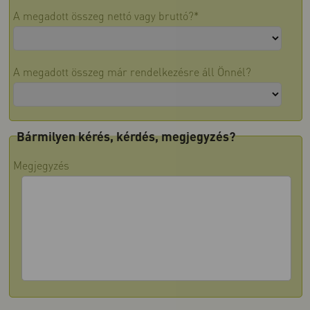
A megadott összeg nettó vagy bruttó?*
A megadott összeg már rendelkezésre áll Önnél?
Bármilyen kérés, kérdés, megjegyzés?
Megjegyzés