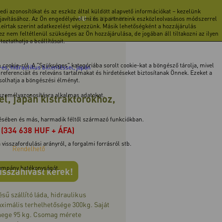
di azonosítókat és az eszköz által küldött alapvető információkat – kezelünk
 javításához. Az Ön engedélyével mi és a partnereink eszközleolvasásos módszerrel
HU
EN
DE
FR
RO
 leírtak szerint adatkezelést végezzünk. Másik lehetőségként a hozzájárulás
z nem feltétlenül szükséges az Ön hozzájárulása, de jogában áll tiltakozni az ilyen
ztathatja a beállításait.
cookie-ról. A "Szükséges" kategóriába sorolt cookie-kat a böngésző tárolja, mivel
-es, hidraulikus billentéssel, japán
ferenciáit és releváns tartalmakat és hirdetéseket biztosítanak Önnek. Ezeket a
ásolhatja a böngészési élményt.
 személyazonosításra alkalmas adatokat.
el, japán kistraktorokhoz,
tésében és más, harmadik féltől származó funkciókban.
(334 638 HUF + ÁFA)
isszafordulási arányról, a forgalmi forrásról stb.
Rendelhető
 kampány hatékonyságát.
isszahívást kérek!
sű szállító láda, hidraulikus
aximális terhelhetősége 300kg. Saját
mege 95 kg. Csomag mérete