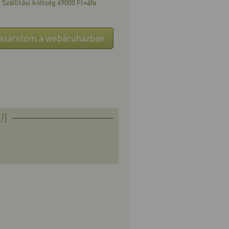
Szállítási költség 49000 Ft+áfa
ásárolom a webáruházban
!]