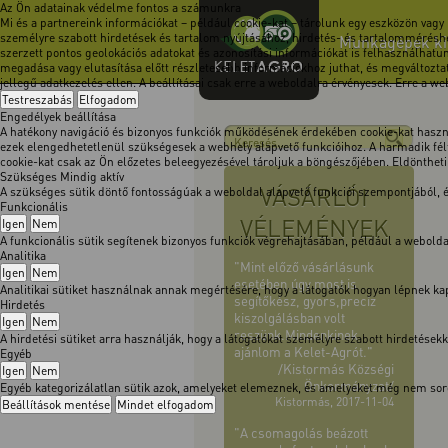
Az Ön adatainak védelme fontos a számunkra
Mi és a partnereink információkat – például cookie-kat – tárolunk egy eszközön vagy
személyre szabott hirdetések és tartalom nyújtásához, hirdetés- és tartalomméréshe
Munkagépek kimo
szerzett pontos geolokációs adatokat és azonosítási információkat is felhasználhatun
megadása vagy elutasítása előtt részletesebb információkhoz juthat, és megváltoztath
jellegű adatkezelés ellen. A beállításai csak erre a weboldalra érvényesek. Erre a w
Testreszabás
Elfogadom
Engedélyek beállítása
A hatékony navigáció és bizonyos funkciók működésének érdekében cookie-kat használ
ezek elengedhetetlenül szükségesek a webhely alapvető funkcióihoz. A harmadik félt
cookie-kat csak az Ön előzetes beleegyezésével tároljuk a böngészőjében. Eldöntheti, 
Szükséges
Mindig aktív
VÁSÁRLÓI
A szükséges sütik döntő fontosságúak a weboldal alapvető funkciói szempontjából,
Funkcionális
VÉLEMÉNYEK
Igen
Nem
A funkcionális sütik segítenek bizonyos funkciók végrehajtásában, például a webol
Analitika
"Mint előző vásárlásunk
Igen
Nem
esetében,úgy most is
Analitikai sütiket használnak annak megértésére, hogy a látogatók hogyan lépnek kapc
segítőkész, gyors,precíz
Hirdetés
kiszolgálásban volt
Igen
Nem
reszünk.Mindenkinek
A hirdetési sütiket arra használják, hogy a látogatókat személyre szabott hirdetése
ajánlom a Kelet-Agrót."
Egyéb
/Kistormás Községi
Igen
Nem
Önkormányzat/
Egyéb kategorizálatlan sütik azok, amelyeket elemeznek, és amelyeket még nem soro
Kistormás, 2017-11-04
Beállítások mentése
Mindet elfogadom
"A csomagolás beázott