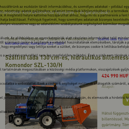
 hozzáférünk az eszközön tárolt információkhoz, és személyes adatokat – például egye
z, nézettségi adatok gyűjtéséhez, valamint termékek kifejlesztéséhez és a termékek
ndottan kistraktorokhoz fejlesztve, 1 év garanciával!
k. A megfelelő helyre kattintva hozzájárulhat ahhoz, hogy mi és a partnereink a fent
atja beállításait. Felhívjuk figyelmét, hogy személyes adatainak bizonyos kezeléséhe
ebhelyre visszatérve vagy az adatvédelmi szabályzatunk segítségével bármikor megválto
unk. Az alábbiakban az egyes kategóriák alatt részletes információkat talál minden 
Főoldal
Munkagépek
Szállító és rakodóeszközök
-
-
-
Szállító láda 130 cm
ől származó cookie-k segítenek a weboldal használatának elemzésében, tárolják a pre
kistraktorokhoz, Komondor SZL-130/H
hogy engedélyezi vagy letiltja ezeket a sütiket, de bizonyos cookie-k letiltása befoly
 és a weboldal ezek nélkül nem fog megfelelően működni. Ezek a sütik nem tárolnak
Szállító láda 130 cm-es, hidraulikus billentéss
Komondor SZL-130/H
dal tartalmának megosztásában a közösségi média platformokon, visszajelzések gyűj
424 990
HUF
solatba a weboldallal. Ezek a cookie-k segítséget nyújtanak a látogatók számáról, a v
Állapot:
kkel juttassák el a korábban meglátogatott oldalak alapján, és elemezzék a hirdetési
V
ltak be kategóriába.
Hátsó függeszté
billentéssel. M
gyártmány. Tö