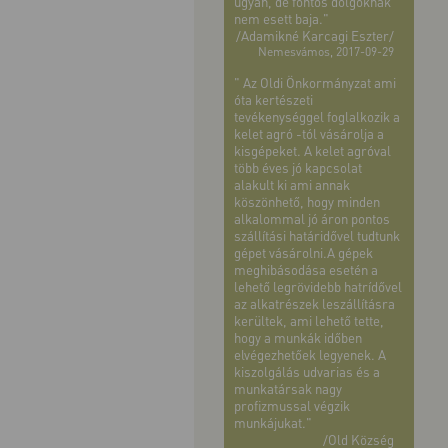
ugyan, de fontos dolgoknak
nem esett baja."
/Adamikné Karcagi Eszter/
Nemesvámos, 2017-09-29
" Az Oldi Önkormányzat ami
óta kertészeti
tevékenységgel foglalkozik a
kelet agró -tól vásárolja a
kisgépeket. A kelet agróval
több éves jó kapcsolat
alakult ki ami annak
köszönhető, hogy minden
alkalommal jó áron pontos
szállítási határidővel tudtunk
gépet vásárolni.A gépek
meghibásodása esetén a
lehető legrövidebb hatrídővel
az alkatrészek leszállításra
kerültek, ami lehető tette,
hogy a munkák időben
elvégezhetőek legyenek. A
kiszolgálás udvarias és a
munkatársak nagy
profizmussal végzik
munkájukat."
/Old Község