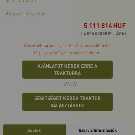
ár tartalmazza.
Állapot:
Készleten
5 111 814
HUF
( 4 025 050 HUF + ÁFA)
Szeretnél garanciát, esetleg házhoz szállítást?
Kérj egy személyre szabott ajánlatot:
AJÁNLATOT KÉREK ERRE A
TRAKTORRA
VAGY
SEGÍTSÉGET KÉREK TRAKTOR
VÁLASZTÁSHOZ
Adatok
Szervíz információk