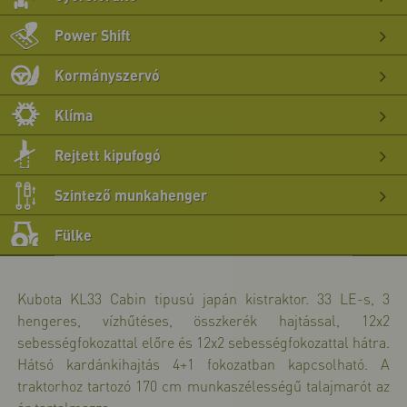
>>
bő
Power Shift
>>
bő
Kormányszervó
>>
bő
Klíma
>>
bő
Rejtett kipufogó
>>
bő
Szintező munkahenger
>>
bő
Fülke
>>
Kubota KL33 Cabin tipusú japán kistraktor. 33 LE-s, 3
hengeres, vízhűtéses, összkerék hajtással, 12x2
sebességfokozattal előre és 12x2 sebességfokozattal hátra.
Hátsó kardánkihajtás 4+1 fokozatban kapcsolható. A
traktorhoz tartozó 170 cm munkaszélességű talajmarót az