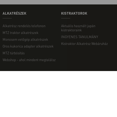
ALKATRÉSZEK
KISTRAKTOROK
Alkatrész rendelés telefonon
Aktuális használt japán
kistraktoraink
MTZ traktor alkatrészek
INGYENES TANULMÁNY
Monosem vetőgép alkatrészek
Kistraktor Alkatrész Webáruház
Oros kukorica adapter alkatrészek
MTZ túrbósítás
Webshop - ahol mindent megtalálsz
MUNKAGÉPEK
EGYÉB
Munkagép rendelés telefonon
Kapcsolat
Ekék
Impresszum
Talajmarók
Adatvédelmi nyilatkozat
Szárzúzók és Mulcsozók
Pályázati információk
Tárcsák