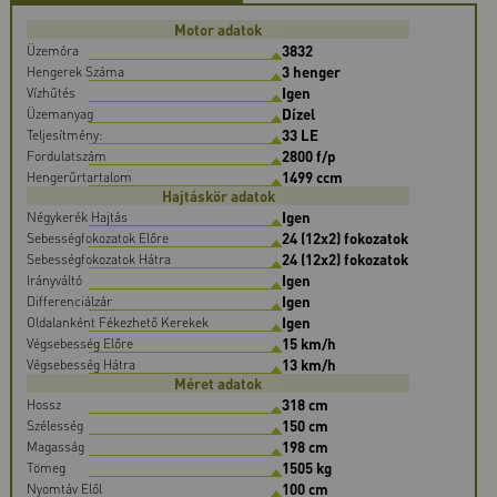
Motor adatok
3832
Üzemóra
3 henger
Hengerek Száma
Igen
Vízhűtés
Dízel
Üzemanyag
33 LE
Teljesítmény:
2800 f/p
Fordulatszám
1499 ccm
Hengerűrtartalom
Hajtáskör adatok
Igen
Négykerék Hajtás
24 (12x2) fokozatok
Sebességfokozatok Előre
24 (12x2) fokozatok
Sebességfokozatok Hátra
Igen
Irányváltó
Igen
Differenciálzár
Igen
Oldalanként Fékezhető Kerekek
15 km/h
Végsebesség Előre
13 km/h
Végsebesség Hátra
Méret adatok
318 cm
Hossz
150 cm
Szélesség
198 cm
Magasság
1505 kg
Tömeg
100 cm
Nyomtáv Elől