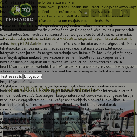
Az Ön adatainak védelme fontos a számunkra
Mi és a partnereink információkat – például cookie-kat – tárolunk egy eszközön vagy
hozzáférünk az eszközön tárolt információkhoz, és személyes adatokat – például
HU
EN
DE
FR
RO
egyedi azonosítókat és az eszköz által küldött alapvető információkat – kezelünk
személyre szabott hirdetések és tartalom nyújtásához, hirdetés- és
tartalomméréshez, nézettségi adatok gyűjtéséhez, valamint termékek
kifejlesztéséhez és a termékek javításához. Az Ön engedélyével mi és a partnereink
eszközleolvasásos módszerrel szerzett pontos geolokációs adatokat és azonosítási
Főoldal
Japán Kistraktorok
Aktuális használt japán kistraktoraink
-
-
információkat is felhasználhatunk. A megfelelő helyre kattintva hozzájárulhat
Kubota KL33 Cabin
ahhoz, hogy mi és a partnereink a fent leírtak szerint adatkezelést végezzünk. Másik
-
lehetőségként a hozzájárulás megadása vagy elutasítása előtt részletesebb
információkhoz juthat, és megváltoztathatja beállításait. Felhívjuk figyelmét, hogy
Hívj fel minket!
személyes adatainak bizonyos kezeléséhez nem feltétlenül szükséges az Ön
hozzájárulása, de jogában áll tiltakozni az ilyen jellegű adatkezelés ellen. A
beállításai csak erre a weboldalra érvényesek. Erre a webhelyre visszatérve vagy az
adatvédelmi szabályzatunk segítségével bármikor megváltoztathatja a beállításait.
Írj üzenetet!
Testreszabás
Elfogadom
Engedélyek beállítása
A hatékony navigáció és bizonyos funkciók működésének érdekében cookie-kat
Kubota KL33 Cabin japán kistraktor
használunk. Az alábbiakban az egyes kategóriák alatt részletes információkat talál
minden cookie-ról. A "Szükséges" kategóriába sorolt cookie-kat a böngésző tárolja,
mivel ezek elengedhetetlenül szükségesek a webhely alapvető funkcióihoz. A
harmadik féltől származó cookie-k segítenek a weboldal használatának
elemzésében, tárolják a preferenciáit és releváns tartalmakat és hirdetéseket
biztosítanak Önnek. Ezeket a cookie-kat csak az Ön előzetes beleegyezésével tároljuk
a böngészőjében. Eldöntheti, hogy engedélyezi vagy letiltja ezeket a sütiket, de
bizonyos cookie-k letiltása befolyásolhatja a böngészési élményt.
Szükséges
Mindig aktív
A szükséges sütik döntő fontosságúak a weboldal alapvető funkciói szempontjából,
és a weboldal ezek nélkül nem fog megfelelően működni. Ezek a sütik nem tárolnak