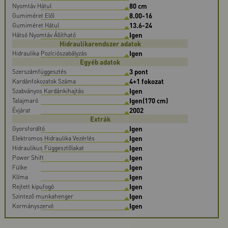
80 cm
Nyomtáv Hátul
8.00-16
Gumiméret Elől
13.6-24
Gumiméret Hátul
Igen
Hátsó Nyomtáv Állítható
Hidraulikarendszer adatok
Igen
Hidraulika Pozíciószabályzás
Egyéb adatok
3 pont
Szerszámfüggesztés
4+1 fokozat
Kardánfokozatok Száma
Igen
Szabványos Kardánkihajtás
Igen(170 cm)
Talajmaró
2002
Évjárat
Extrák
Igen
Gyorsfordító
Igen
Elektromos Hidraulika Vezérlés
Igen
Hidraulikus Függesztőlakat
Igen
Power Shift
Igen
Fülke
Igen
Klíma
Igen
Rejtett kipufogó
Igen
Szintező munkahenger
Igen
Kormányszervó