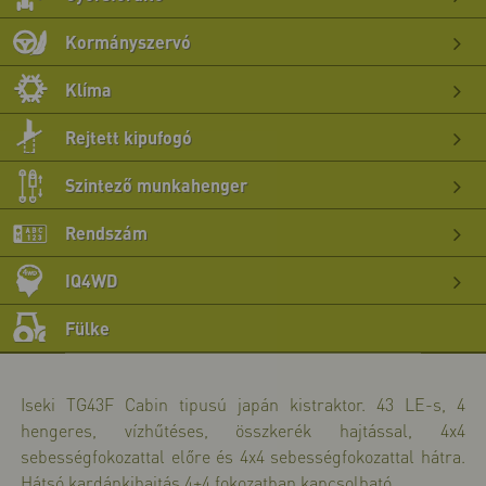
>>
bő
Kormányszervó
>>
bő
Klíma
>>
bő
Rejtett kipufogó
>>
bő
Szintező munkahenger
>>
bő
Rendszám
>>
bő
IQ4WD
>>
bő
Fülke
>>
Iseki TG43F Cabin tipusú japán kistraktor. 43 LE-s, 4
hengeres, vízhűtéses, összkerék hajtással, 4x4
sebességfokozattal előre és 4x4 sebességfokozattal hátra.
Hátsó kardánkihajtás 4+4 fokozatban kapcsolható.