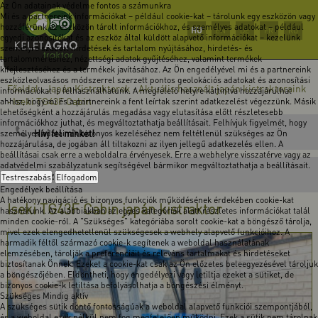
Az Ön adatainak védelme fontos a számunkra
Mi és a partnereink információkat – például cookie-kat – tárolunk egy eszközön vagy
hozzáférünk az eszközön tárolt információkhoz, és személyes adatokat – például
HU
EN
DE
FR
RO
egyedi azonosítókat és az eszköz által küldött alapvető információkat – kezelünk
személyre szabott hirdetések és tartalom nyújtásához, hirdetés- és
tartalomméréshez, nézettségi adatok gyűjtéséhez, valamint termékek
kifejlesztéséhez és a termékek javításához. Az Ön engedélyével mi és a partnereink
eszközleolvasásos módszerrel szerzett pontos geolokációs adatokat és azonosítási
Főoldal
Japán Kistraktorok
Aktuális használt japán kistraktoraink
-
-
információkat is felhasználhatunk. A megfelelő helyre kattintva hozzájárulhat
Iseki TG43F Cabin
ahhoz, hogy mi és a partnereink a fent leírtak szerint adatkezelést végezzünk. Másik
-
lehetőségként a hozzájárulás megadása vagy elutasítása előtt részletesebb
információkhoz juthat, és megváltoztathatja beállításait. Felhívjuk figyelmét, hogy
Hívj fel minket!
személyes adatainak bizonyos kezeléséhez nem feltétlenül szükséges az Ön
hozzájárulása, de jogában áll tiltakozni az ilyen jellegű adatkezelés ellen. A
beállításai csak erre a weboldalra érvényesek. Erre a webhelyre visszatérve vagy az
adatvédelmi szabályzatunk segítségével bármikor megváltoztathatja a beállításait.
Írj üzenetet!
Testreszabás
Elfogadom
Engedélyek beállítása
A hatékony navigáció és bizonyos funkciók működésének érdekében cookie-kat
Iseki TG43F Cabin japán kistraktor
használunk. Az alábbiakban az egyes kategóriák alatt részletes információkat talál
minden cookie-ról. A "Szükséges" kategóriába sorolt cookie-kat a böngésző tárolja,
mivel ezek elengedhetetlenül szükségesek a webhely alapvető funkcióihoz. A
harmadik féltől származó cookie-k segítenek a weboldal használatának
elemzésében, tárolják a preferenciáit és releváns tartalmakat és hirdetéseket
biztosítanak Önnek. Ezeket a cookie-kat csak az Ön előzetes beleegyezésével tároljuk
a böngészőjében. Eldöntheti, hogy engedélyezi vagy letiltja ezeket a sütiket, de
bizonyos cookie-k letiltása befolyásolhatja a böngészési élményt.
Szükséges
Mindig aktív
A szükséges sütik döntő fontosságúak a weboldal alapvető funkciói szempontjából,
és a weboldal ezek nélkül nem fog megfelelően működni. Ezek a sütik nem tárolnak