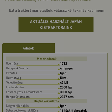
Ezt a traktort már eladtuk, válassz kérlek másikat innen:
AKTUÁLIS HASZNÁLT JAPÁN
KISTRAKTORAINK
Adatok
Motor adatok
1782
Üzemóra
4 henger
Hengerek Száma
Igen
Vízhűtés
Dízel
Üzemanyag
43 LE
Teljesítmény:
2500 f/p
Fordulatszám
3000 f/p
Leszabályzási Fordulatszám
2377 ccm
Hengerűrtartalom
Hajtáskör adatok
Igen
Négykerék Hajtás
16 (4x4) fokozatok
Sebességfokozatok Előre