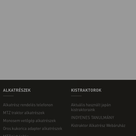
ALKATRÉSZEK
KISTRAKTOROK
Alkatrész rendelés telefonon
Aktuális használt japán
kistraktoraink
MTZ traktor alkatrészek
INGYENES TANULMÁNY
Monosem vetőgép alkatrészek
Kistraktor Alkatrész Webáruház
Oros kukorica adapter alkatrészek