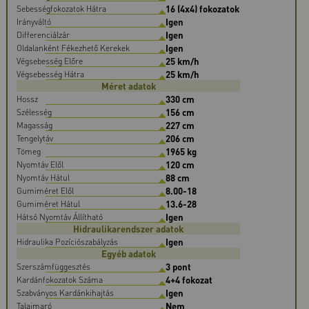
16 (4x4) fokozatok
Sebességfokozatok Hátra
Igen
Irányváltó
Igen
Differenciálzár
Igen
Oldalanként Fékezhető Kerekek
25 km/h
Végsebesség Előre
25 km/h
Végsebesség Hátra
Méret adatok
330 cm
Hossz
156 cm
Szélesség
227 cm
Magasság
206 cm
Tengelytáv
1965 kg
Tömeg
120 cm
Nyomtáv Elől
88 cm
Nyomtáv Hátul
8.00-18
Gumiméret Elől
13.6-28
Gumiméret Hátul
Igen
Hátsó Nyomtáv Állítható
Hidraulikarendszer adatok
Igen
Hidraulika Pozíciószabályzás
Egyéb adatok
3 pont
Szerszámfüggesztés
4+4 fokozat
Kardánfokozatok Száma
Igen
Szabványos Kardánkihajtás
Nem
Talajmaró