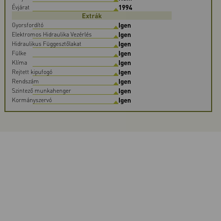
1994
Évjárat
Extrák
Igen
Gyorsfordító
Igen
Elektromos Hidraulika Vezérlés
Igen
Hidraulikus Függesztőlakat
Igen
Fülke
Igen
Klíma
Igen
Rejtett kipufogó
Igen
Rendszám
Igen
Szintező munkahenger
Igen
Kormányszervó