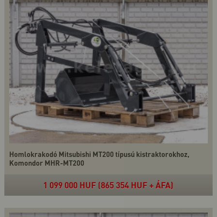
Homlokrakodó Mitsubishi MT200 típusú kistraktorokhoz,
Komondor MHR-MT200
1 099 000 HUF (865 354 HUF + ÁFA)