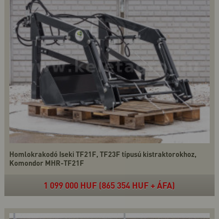
Homlokrakodó Iseki TF21F, TF23F típusú kistraktorokhoz,
Komondor MHR-TF21F
1 099 000 HUF (865 354 HUF + ÁFA)