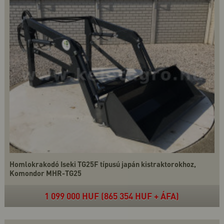
Homlokrakodó Iseki TG25F típusú japán kistraktorokhoz,
Komondor MHR-TG25
1 099 000 HUF (865 354 HUF + ÁFA)