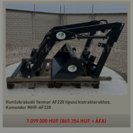
Homlokrakodó Yanmar AF220 típusú kistraktorokhoz,
Komondor MHR-AF220
1 099 000 HUF (865 354 HUF + ÁFA)