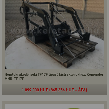
Homlokrakodó Iseki TF17F típusú kistraktorokhoz, Komondor
MHR-TF17F
1 099 000 HUF (865 354 HUF + ÁFA)