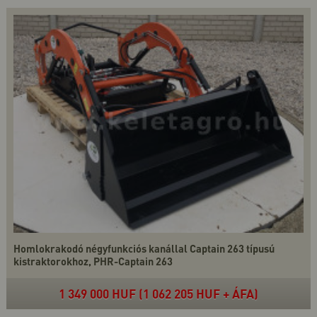
Homlokrakodó négyfunkciós kanállal Captain 263 típusú
kistraktorokhoz, PHR-Captain 263
1 349 000 HUF (1 062 205 HUF + ÁFA)