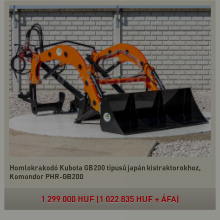
Homlokrakodó Kubota GB200 típusú japán kistraktorokhoz,
Komondor PHR-GB200
1 299 000 HUF (1 022 835 HUF + ÁFA)