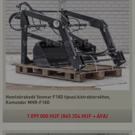
Homlokrakodó Yanmar F18D típusú kistraktorokhoz,
Komondor MHR-F18D
1 099 000 HUF (865 354 HUF + ÁFA)