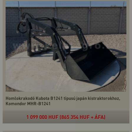
Homlokrakodó Kubota B1241 típusú japán kistraktorokhoz,
Komondor MHR-B1241
1 099 000 HUF (865 354 HUF + ÁFA)