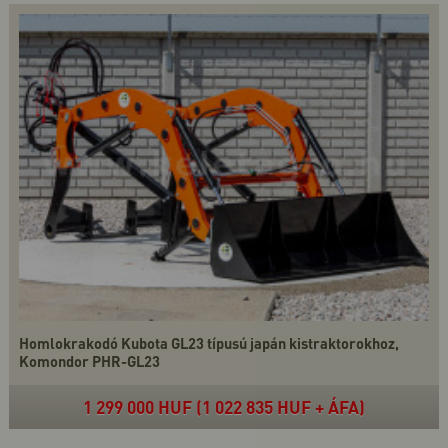
Homlokrakodó Kubota GL23 típusú japán kistraktorokhoz,
Komondor PHR-GL23
1 299 000 HUF (1 022 835 HUF + ÁFA)