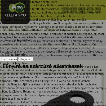
Az Ön adatainak védelme fontos a számunkra
Mi és a partnereink információkat – például cookie-kat – tárolunk egy eszközön vagy
hozzáférünk az eszközön tárolt információkhoz, és személyes adatokat – például
HU
EN
DE
FR
RO
egyedi azonosítókat és az eszköz által küldött alapvető információkat – kezelünk
személyre szabott hirdetések és tartalom nyújtásához, hirdetés- és
tartalomméréshez, nézettségi adatok gyűjtéséhez, valamint termékek
kifejlesztéséhez és a termékek javításához. Az Ön engedélyével mi és a partnereink
eszközleolvasásos módszerrel szerzett pontos geolokációs adatokat és azonosítási
Főoldal
Japán Kistraktorok
Fűnyíró és szárzúzó alkatrészek
-
-
információkat is felhasználhatunk. A megfelelő helyre kattintva hozzájárulhat
ahhoz, hogy mi és a partnereink a fent leírtak szerint adatkezelést végezzünk. Másik
lehetőségként a hozzájárulás megadása vagy elutasítása előtt részletesebb
Hívj fel minket!
információkhoz juthat, és megváltoztathatja beállításait. Felhívjuk figyelmét, hogy
személyes adatainak bizonyos kezeléséhez nem feltétlenül szükséges az Ön
hozzájárulása, de jogában áll tiltakozni az ilyen jellegű adatkezelés ellen. A
beállításai csak erre a weboldalra érvényesek. Erre a webhelyre visszatérve vagy az
Írj üzenetet!
adatvédelmi szabályzatunk segítségével bármikor megváltoztathatja a beállításait.
Testreszabás
Elfogadom
Engedélyek beállítása
Fűnyíró és szárzúzó alkatrészek
A hatékony navigáció és bizonyos funkciók működésének érdekében cookie-kat
használunk. Az alábbiakban az egyes kategóriák alatt részletes információkat talál
minden cookie-ról. A "Szükséges" kategóriába sorolt cookie-kat a böngésző tárolja,
mivel ezek elengedhetetlenül szükségesek a webhely alapvető funkcióihoz. A
harmadik féltől származó cookie-k segítenek a weboldal használatának
elemzésében, tárolják a preferenciáit és releváns tartalmakat és hirdetéseket
biztosítanak Önnek. Ezeket a cookie-kat csak az Ön előzetes beleegyezésével tároljuk
a böngészőjében. Eldöntheti, hogy engedélyezi vagy letiltja ezeket a sütiket, de
bizonyos cookie-k letiltása befolyásolhatja a böngészési élményt.
Szükséges
Mindig aktív
A szükséges sütik döntő fontosságúak a weboldal alapvető funkciói szempontjából,
és a weboldal ezek nélkül nem fog megfelelően működni. Ezek a sütik nem tárolnak