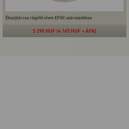
Ékszíjtárcsa rögzítő elem EFGC szárzúzókhoz
5 290 HUF (4 165 HUF + ÁFA)