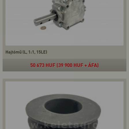
Hajtómű (L, 1:1, 15LE)
50 673 HUF (39 900 HUF + ÁFA)