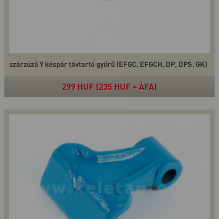
szárzúzó Y késpár távtartó gyűrű (EFGC, EFGCH, DP, DPS, GK)
299 HUF (235 HUF + ÁFA)