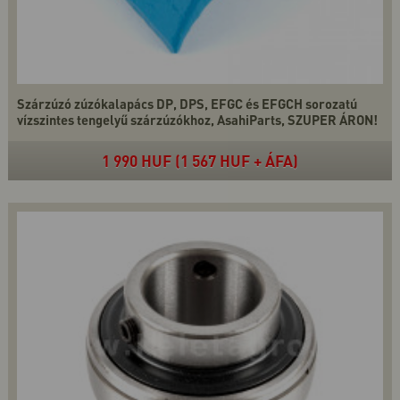
Szárzúzó zúzókalapács DP, DPS, EFGC és EFGCH sorozatú
vízszintes tengelyű szárzúzókhoz, AsahiParts, SZUPER ÁRON!
1 990 HUF (1 567 HUF + ÁFA)