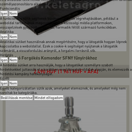
személyazonosításra alkalmas adatokat.
Funkcionális
Igen
Nem
A funkcionális sütik segítenek bizonyos funkciók végrehajtásában, például a
weboldal tartalmának megosztásában a közösségi média platformokon,
visszajelzések gyűjtésében és más, harmadik féltől származó funkciókban.
Analitika
Igen
Nem
Analitikai sütiket használnak annak megértésére, hogy a látogatók hogyan lépnek
kapcsolatba a weboldallal. Ezek a cookie-k segítséget nyújtanak a látogatók
számáról, a visszafordulási arányról, a forgalmi forrásról stb.
Hirdetés
Fűnyíró Forgókés Komondor SFNY fűnyírókhoz
Igen
Nem
A hirdetési sütiket arra használják, hogy a látogatókat személyre szabott
hirdetésekkel juttassák el a korábban meglátogatott oldalak alapján, és elemezzék a
2 490 HUF (1 961 HUF + ÁFA)
hirdetési kampány hatékonyságát.
Egyéb
Igen
Nem
Egyéb kategorizálatlan sütik azok, amelyeket elemeznek, és amelyeket még nem
soroltak be kategóriába.
Beállítások mentése
Mindet elfogadom