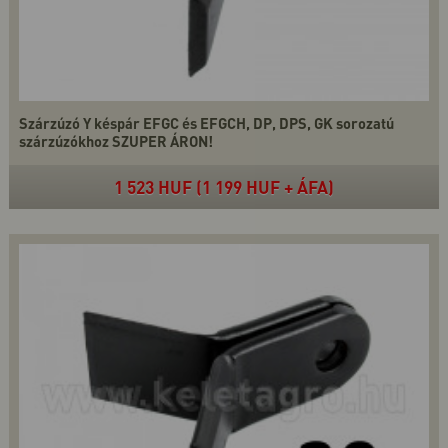
Szárzúzó Y késpár EFGC és EFGCH, DP, DPS, GK sorozatú
szárzúzókhoz SZUPER ÁRON!
1 523 HUF (1 199 HUF + ÁFA)