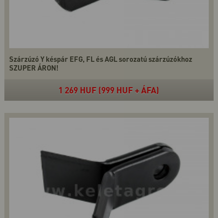
Szárzúzó Y késpár EFG, FL és AGL sorozatú szárzúzókhoz
SZUPER ÁRON!
1 269 HUF (999 HUF + ÁFA)