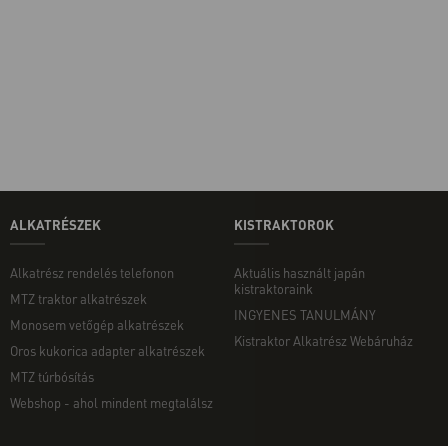
ALKATRÉSZEK
KISTRAKTOROK
Alkatrész rendelés telefonon
Aktuális használt japán
kistraktoraink
MTZ traktor alkatrészek
INGYENES TANULMÁNY
Monosem vetőgép alkatrészek
Kistraktor Alkatrész Webáruház
Oros kukorica adapter alkatrészek
MTZ túrbósítás
Webshop - ahol mindent megtalálsz