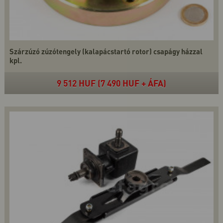
Szárzúzó zúzótengely (kalapácstartó rotor) csapágy házzal
kpl.
9 512 HUF (7 490 HUF + ÁFA)