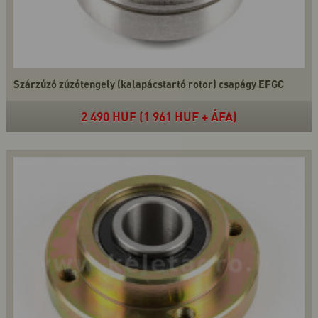
Szárzúzó zúzótengely (kalapácstartó rotor) csapágy EFGC
2 490 HUF (1 961 HUF + ÁFA)