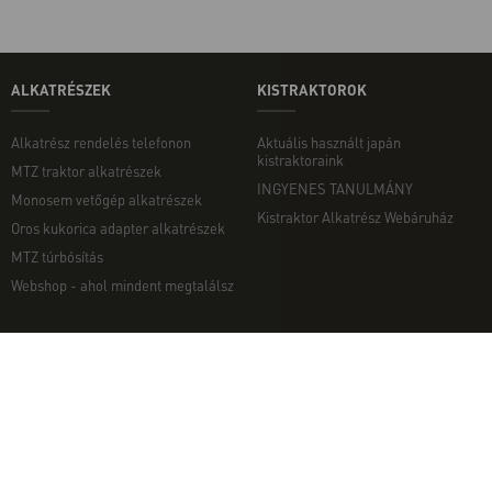
ALKATRÉSZEK
KISTRAKTOROK
Alkatrész rendelés telefonon
Aktuális használt japán
kistraktoraink
MTZ traktor alkatrészek
INGYENES TANULMÁNY
Monosem vetőgép alkatrészek
Kistraktor Alkatrész Webáruház
Oros kukorica adapter alkatrészek
MTZ túrbósítás
Webshop - ahol mindent megtalálsz
MUNKAGÉPEK
EGYÉB
Munkagép rendelés telefonon
Kapcsolat
Ekék
Impresszum
Talajmarók
Adatvédelmi nyilatkozat
Szárzúzók és Mulcsozók
Pályázati információk