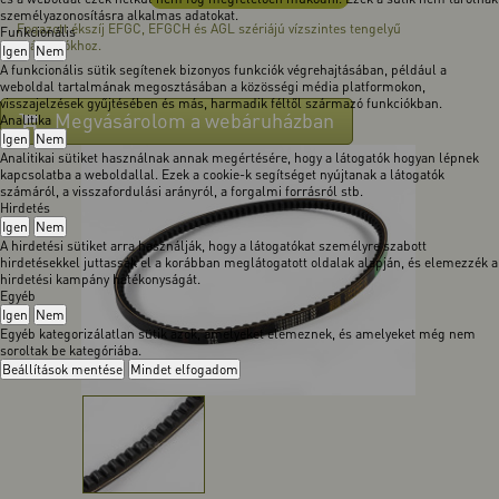
személyazonosításra alkalmas adatokat.
Fogazott ékszíj EFGC, EFGCH és AGL szériájú vízszintes tengelyű
Funkcionális
szárzúzókhoz.
Igen
Nem
A funkcionális sütik segítenek bizonyos funkciók végrehajtásában, például a
weboldal tartalmának megosztásában a közösségi média platformokon,
visszajelzések gyűjtésében és más, harmadik féltől származó funkciókban.
Megvásárolom a webáruházban
Analitika
Igen
Nem
Analitikai sütiket használnak annak megértésére, hogy a látogatók hogyan lépnek
kapcsolatba a weboldallal. Ezek a cookie-k segítséget nyújtanak a látogatók
számáról, a visszafordulási arányról, a forgalmi forrásról stb.
Hirdetés
Igen
Nem
A hirdetési sütiket arra használják, hogy a látogatókat személyre szabott
hirdetésekkel juttassák el a korábban meglátogatott oldalak alapján, és elemezzék a
hirdetési kampány hatékonyságát.
Egyéb
Igen
Nem
Egyéb kategorizálatlan sütik azok, amelyeket elemeznek, és amelyeket még nem
soroltak be kategóriába.
Beállítások mentése
Mindet elfogadom