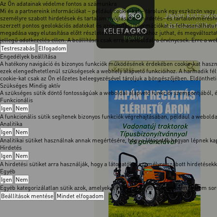
Az Ön adatainak védelme fontos a számunkra
Mi és a partnereink információkat – például cookie-kat – tárolunk egy eszközön vagy
Japán kistrakto
személyre szabott hirdetések és tartalom nyújtásához, hirdetés- és tartalomméréshe
házhozszállítva
szerzett pontos geolokációs adatokat és azonosítási információkat is felhasználhatun
megadása vagy elutasítása előtt részletesebb információkhoz juthat, és megváltoztath
jellegű adatkezelés ellen. A beállításai csak erre a weboldalra érvényesek. Erre a w
Testreszabás
Elfogadom
Engedélyek beállítása
A hatékony navigáció és bizonyos funkciók működésének érdekében cookie-kat használ
ezek elengedhetetlenül szükségesek a webhely alapvető funkcióihoz. A harmadik félt
cookie-kat csak az Ön előzetes beleegyezésével tároljuk a böngészőjében. Eldöntheti, 
Szükséges
Mindig aktív
A szükséges sütik döntő fontosságúak a weboldal alapvető funkciói szempontjából,
Funkcionális
Igen
Nem
A funkcionális sütik segítenek bizonyos funkciók végrehajtásában, például a webol
Analitika
Igen
Nem
Analitikai sütiket használnak annak megértésére, hogy a látogatók hogyan lépnek kapc
Hirdetés
Igen
Nem
A hirdetési sütiket arra használják, hogy a látogatókat személyre szabott hirdetése
Egyéb
Igen
Nem
Egyéb kategorizálatlan sütik azok, amelyeket elemeznek, és amelyeket még nem soro
Beállítások mentése
Mindet elfogadom