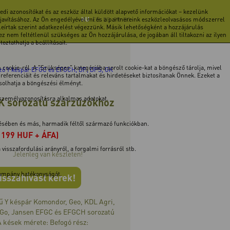
di azonosítókat és az eszköz által küldött alapvető információkat – kezelünk
 javításához. Az Ön engedélyével mi és a partnereink eszközleolvasásos módszerrel
HU
EN
DE
FR
RO
 leírtak szerint adatkezelést végezzünk. Másik lehetőségként a hozzájárulás
z nem feltétlenül szükséges az Ön hozzájárulása, de jogában áll tiltakozni az ilyen
ztathatja a beállításait.
cookie-ról. A "Szükséges" kategóriába sorolt cookie-kat a böngésző tárolja, mivel
zó Y késpár EFGC és EFGCH, DP, DPS, GK
ferenciáit és releváns tartalmakat és hirdetéseket biztosítanak Önnek. Ezeket a
ásolhatja a böngészési élményt.
 személyazonosításra alkalmas adatokat.
K sorozatú szárzúzókhoz
tésében és más, harmadik féltől származó funkciókban.
 199 HUF + ÁFA)
isszafordulási arányról, a forgalmi forrásról stb.
Jelenleg van készleten!
 kampány hatékonyságát.
isszahívást kérek!
ű Y késpár Komondor, Geo, KDL Agri,
Go, Jansen EFGC és EFGCH sorozatú
A kések mérete: Befogó rész: