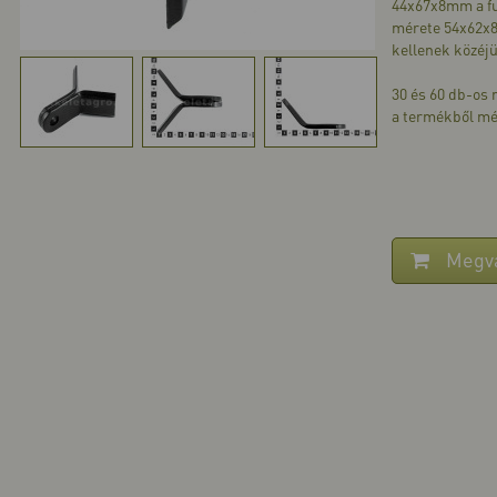
44x67x8mm a fu
mérete 54x62x8
kellenek közéj
30 és 60 db-os
a termékből mé
Megv