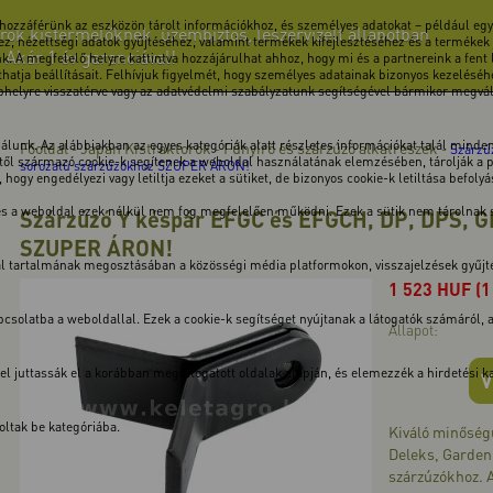
 hozzáférünk az eszközön tárolt információkhoz, és személyes adatokat – például egye
rok kistermelőknek, üzembiztos, leszervizelt állapotban
z, nézettségi adatok gyűjtéséhez, valamint termékek kifejlesztéséhez és a termékek
! Akár 1 év garanciával!
k. A megfelelő helyre kattintva hozzájárulhat ahhoz, hogy mi és a partnereink a fent
atja beállításait. Felhívjuk figyelmét, hogy személyes adatainak bizonyos kezeléséhe
ebhelyre visszatérve vagy az adatvédelmi szabályzatunk segítségével bármikor megválto
unk. Az alábbiakban az egyes kategóriák alatt részletes információkat talál minden 
Főoldal
Japán Kistraktorok
Fűnyíró és szárzúzó alkatrészek
-
-
-
Szárzú
ől származó cookie-k segítenek a weboldal használatának elemzésében, tárolják a pre
sorozatú szárzúzókhoz SZUPER ÁRON!
hogy engedélyezi vagy letiltja ezeket a sütiket, de bizonyos cookie-k letiltása befoly
 és a weboldal ezek nélkül nem fog megfelelően működni. Ezek a sütik nem tárolnak
Szárzúzó Y késpár EFGC és EFGCH, DP, DPS, G
SZUPER ÁRON!
dal tartalmának megosztásában a közösségi média platformokon, visszajelzések gyűj
1 523
HUF
(1
solatba a weboldallal. Ezek a cookie-k segítséget nyújtanak a látogatók számáról, a v
Állapot:
kkel juttassák el a korábban meglátogatott oldalak alapján, és elemezzék a hirdetési
V
ltak be kategóriába.
Kiváló minőség
Deleks, Garden
szárzúzókhoz. 