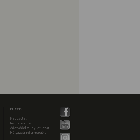
EGYÉB
Kapcsolat
Impresszum
Adatvédelmi nyilatkozat
Pályázati információk