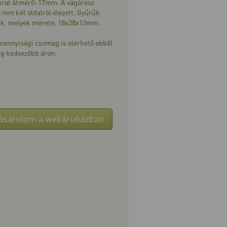
rat átmérő: 17mm. A vágórész
 mm két oldalról élezett. Gyűrűk
ük, melyek mérete: 18x28x13mm.
 mennyiségi csomag is elérhető ebből
g kedvezőbb áron:
ásárolom a webáruházban