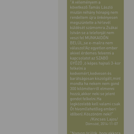
"A véleményem a
következő:Tamás László
miután néhány hónapig nem
rendeltem újra önkényesen
megszüntette a hírlevél
küldését számomra.Zsákai
István se a telefonját nem
veszi fel MUNKAIDŐN
BELÜL,se e-mailra nem
válaszol!Az egyetlen ember
akivel érdemes felvenni a
kapcsolatot az SZABÓ
GYŐZŐ ,ö képes hajnali 3-kor
felkelni a
kedvemért,kedvesen és
barátságosan kiszolgált,mint
mondta ha nekem nem gond
300 kilóméterről elmenni
hozzá,akkor neki se jelent
gondot felkelni.Ha
legközelebb kell valami csak
Őt hívom(lehetőleg emberi
időben).Köszönöm neki!"
/Kincses Lajos/
Dömsöd, 2014-11-07
"Nagyon örülök, hogy ekkora