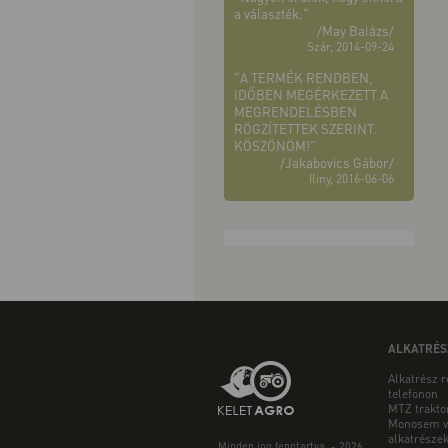
a választék."
/May Balázs/
Szár, 2014-09-24
"A TERMÉK RENDBEN,
IDŐBEN MEGÉRKEZETT A
MEGRENDELÉSBEN
RÖGZÍTETTEK SZERINT.
KÖSZÖNÖM!"
/Jakabovics Gábor/
Iliny, 2016-06-06
ALKATRÉS
Alkatrész 
telefonon
MTZ trakto
Monosem v
alkatrésze
Minden jog fenntartva. - 2026