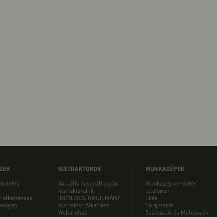
ZEK
KISTRAKTOROK
MUNKAGÉPEK
rendelés
Aktuális használt japán
Munkagép rendelés
kistraktoraink
telefonon
r alkatrészek
INGYENES TANULMÁNY
Ekék
etőgép
Kistraktor Alkatrész
Talajmarók
k
Webáruház
Szárzúzók és Mulcsozók