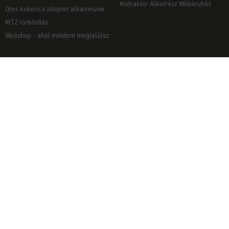
Kistraktor Alkatrész Webáruház
Oros kukorica adapter alkatrészek
MTZ túrbósítás
Webshop - ahol mindent megtalálsz
MUNKAGÉPEK
EGYÉB
Munkagép rendelés telefonon
Kapcsolat
Ekék
Impresszum
Talajmarók
Adatvédelmi nyilatkozat
Szárzúzók és Mulcsozók
Pályázati információk
Tárcsák
Komondor munkagépek