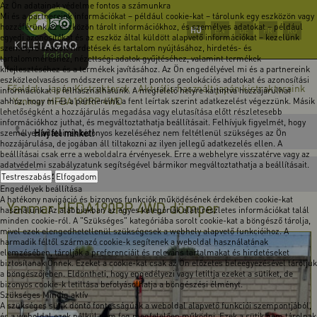
Az Ön adatainak védelme fontos a számunkra
Mi és a partnereink információkat – például cookie-kat – tárolunk egy eszközön vagy
hozzáférünk az eszközön tárolt információkhoz, és személyes adatokat – például
HU
EN
DE
FR
RO
egyedi azonosítókat és az eszköz által küldött alapvető információkat – kezelünk
személyre szabott hirdetések és tartalom nyújtásához, hirdetés- és
tartalomméréshez, nézettségi adatok gyűjtéséhez, valamint termékek
kifejlesztéséhez és a termékek javításához. Az Ön engedélyével mi és a partnereink
eszközleolvasásos módszerrel szerzett pontos geolokációs adatokat és azonosítási
Főoldal
Japán Kistraktorok
Aktuális használt japán kistraktoraink
-
-
információkat is felhasználhatunk. A megfelelő helyre kattintva hozzájárulhat
Yanmar HFDA190RP 4WD
ahhoz, hogy mi és a partnereink a fent leírtak szerint adatkezelést végezzünk. Másik
-
lehetőségként a hozzájárulás megadása vagy elutasítása előtt részletesebb
információkhoz juthat, és megváltoztathatja beállításait. Felhívjuk figyelmét, hogy
Hívj fel minket!
személyes adatainak bizonyos kezeléséhez nem feltétlenül szükséges az Ön
hozzájárulása, de jogában áll tiltakozni az ilyen jellegű adatkezelés ellen. A
beállításai csak erre a weboldalra érvényesek. Erre a webhelyre visszatérve vagy az
adatvédelmi szabályzatunk segítségével bármikor megváltoztathatja a beállításait.
Írj üzenetet!
Testreszabás
Elfogadom
Engedélyek beállítása
A hatékony navigáció és bizonyos funkciók működésének érdekében cookie-kat
Yanmar HFDA190RP 4WD dömper
használunk. Az alábbiakban az egyes kategóriák alatt részletes információkat talál
minden cookie-ról. A "Szükséges" kategóriába sorolt cookie-kat a böngésző tárolja,
mivel ezek elengedhetetlenül szükségesek a webhely alapvető funkcióihoz. A
harmadik féltől származó cookie-k segítenek a weboldal használatának
elemzésében, tárolják a preferenciáit és releváns tartalmakat és hirdetéseket
biztosítanak Önnek. Ezeket a cookie-kat csak az Ön előzetes beleegyezésével tároljuk
a böngészőjében. Eldöntheti, hogy engedélyezi vagy letiltja ezeket a sütiket, de
bizonyos cookie-k letiltása befolyásolhatja a böngészési élményt.
Szükséges
Mindig aktív
A szükséges sütik döntő fontosságúak a weboldal alapvető funkciói szempontjából,
és a weboldal ezek nélkül nem fog megfelelően működni. Ezek a sütik nem tárolnak