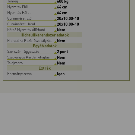
600 kg
Tömeg
64 cm
Nyomtáv Elől
64 cm
Nyomtáv Hátul
20x10.00-10
Gumiméret Elől
20x10.00-10
Gumiméret Hátul
Nem
Hátsó Nyomtáv Állítható
Hidraulikarendszer adatok
Nem
Hidraulika Pozíciószabályzás
Egyéb adatok
2 pont
Szerszámfüggesztés
Nem
Szabványos Kardánkihajtás
Nem
Talajmaró
Extrák
Igen
Kormányszervó