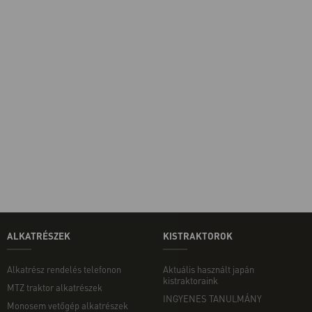
ALKATRÉSZEK
KISTRAKTOROK
Alkatrész rendelés telefonon
Aktuális használt japán
kistraktoraink
MTZ traktor alkatrészek
INGYENES TANULMÁNY
Monosem vetőgép alkatrészek