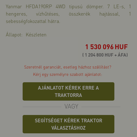
Yanmar HFDA190RP 4WD tipusú dömper. 7 LE-s, 1
>>
hengeres, vízhűtéses, összkerék hajtással, 1
sebességfokozattal hátra.
Állapot:
Készleten
1 530 096
HUF
( 1 204 800 HUF + ÁFA)
Szeretnél garanciát, esetleg házhoz szállítást?
Kérj egy személyre szabott ajánlatot:
AJÁNLATOT KÉREK ERRE A
TRAKTORRA
VAGY
SEGÍTSÉGET KÉREK TRAKTOR
VÁLASZTÁSHOZ