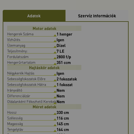
Adatok
Szervíz információk
Motor adatok
1 henger
Hengerek Száma
Igen
Vízhűtés
Dízel
Üzemanyag
7 LE
Teljesítmény:
2800 f/p
Fordulatszám
351 ccm
Hengerűrtartalom
Hajtáskör adatok
Igen
Négykerék Hajtás
2 fokozatok
Sebességfokozatok Előre
1 fokozat
Sebességfokozatok Hátra
Nem
Irányváltó
Nem
Differenciálzár
Nem
Oldalanként Fékezhető Kerekek
Méret adatok
330 cm
Hossz
116 cm
Szélesség
145 cm
Magasság
164 cm
Tengelytáv