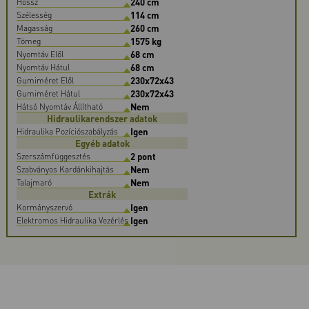
240 cm
Hossz
114 cm
Szélesség
260 cm
Magasság
1575 kg
Tömeg
68 cm
Nyomtáv Elől
68 cm
Nyomtáv Hátul
230x72x43
Gumiméret Elől
230x72x43
Gumiméret Hátul
Nem
Hátsó Nyomtáv Állítható
Hidraulikarendszer adatok
Igen
Hidraulika Pozíciószabályzás
Egyéb adatok
2 pont
Szerszámfüggesztés
Nem
Szabványos Kardánkihajtás
Nem
Talajmaró
Extrák
Igen
Kormányszervó
Igen
Elektromos Hidraulika Vezérlés