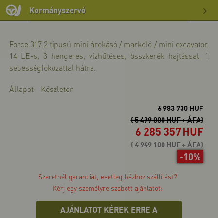
>>
bő
Kormányszervó
>>
bő
Force 317.2 tipusú mini árokásó / markoló / mini excavator.
>>
14 LE-s, 3 hengeres, vízhűtéses, összkerék hajtással, 1
sebességfokozattal hátra.
Állapot:
Készleten
6 983 730 HUF
( 5 499 000 HUF + ÁFA)
6 285 357
HUF
( 4 949 100 HUF + ÁFA)
-10%
Szeretnél garanciát, esetleg házhoz szállítást?
Kérj egy személyre szabott ajánlatot:
AJÁNLATOT KÉREK ERRE A