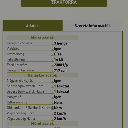
TRAKTORRA
Adatok
Szervíz információk
Motor adatok
3 henger
Hengerek Száma
Igen
Vízhűtés
Dízel
Üzemanyag
14 LE
Teljesítmény:
2300 f/p
Fordulatszám
719 ccm
Hengerűrtartalom
Hajtáskör adatok
Igen
Négykerék Hajtás
1 fokozat
Sebességfokozatok Előre
1 fokozat
Sebességfokozatok Hátra
Igen
Irányváltó
Nem
Differenciálzár
Nem
Oldalanként Fékezhető Kerekek
2 km/h
Végsebesség Előre
2 km/h
Végsebesség Hátra
Méret adatok