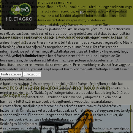
Az Ön adatainak védelme fontos a számunkra
Mi és a partnereink információkat – például cookie-kat – tárolunk egy eszközön vagy
hozzáférünk az eszközön tárolt információkhoz, és személyes adatokat – például
HU
EN
DE
FR
RO
egyedi azonosítókat és az eszköz által küldött alapvető információkat – kezelünk
személyre szabott hirdetések és tartalom nyújtásához, hirdetés- és
tartalomméréshez, nézettségi adatok gyűjtéséhez, valamint termékek
kifejlesztéséhez és a termékek javításához. Az Ön engedélyével mi és a partnereink
eszközleolvasásos módszerrel szerzett pontos geolokációs adatokat és azonosítási
Főoldal
Japán Kistraktorok
Aktuális használt japán kistraktoraink
-
-
információkat is felhasználhatunk. A megfelelő helyre kattintva hozzájárulhat
Force 317.2
ahhoz, hogy mi és a partnereink a fent leírtak szerint adatkezelést végezzünk. Másik
-
lehetőségként a hozzájárulás megadása vagy elutasítása előtt részletesebb
információkhoz juthat, és megváltoztathatja beállításait. Felhívjuk figyelmét, hogy
Hívj fel minket!
személyes adatainak bizonyos kezeléséhez nem feltétlenül szükséges az Ön
hozzájárulása, de jogában áll tiltakozni az ilyen jellegű adatkezelés ellen. A
beállításai csak erre a weboldalra érvényesek. Erre a webhelyre visszatérve vagy az
adatvédelmi szabályzatunk segítségével bármikor megváltoztathatja a beállításait.
Írj üzenetet!
Testreszabás
Elfogadom
Engedélyek beállítása
A hatékony navigáció és bizonyos funkciók működésének érdekében cookie-kat
Force 317.2 mini árokásó / markoló / mini
használunk. Az alábbiakban az egyes kategóriák alatt részletes információkat talál
minden cookie-ról. A "Szükséges" kategóriába sorolt cookie-kat a böngésző tárolja,
excavator
mivel ezek elengedhetetlenül szükségesek a webhely alapvető funkcióihoz. A
harmadik féltől származó cookie-k segítenek a weboldal használatának
elemzésében, tárolják a preferenciáit és releváns tartalmakat és hirdetéseket
biztosítanak Önnek. Ezeket a cookie-kat csak az Ön előzetes beleegyezésével tároljuk
a böngészőjében. Eldöntheti, hogy engedélyezi vagy letiltja ezeket a sütiket, de
bizonyos cookie-k letiltása befolyásolhatja a böngészési élményt.
Szükséges
Mindig aktív
A szükséges sütik döntő fontosságúak a weboldal alapvető funkciói szempontjából,
és a weboldal ezek nélkül nem fog megfelelően működni. Ezek a sütik nem tárolnak