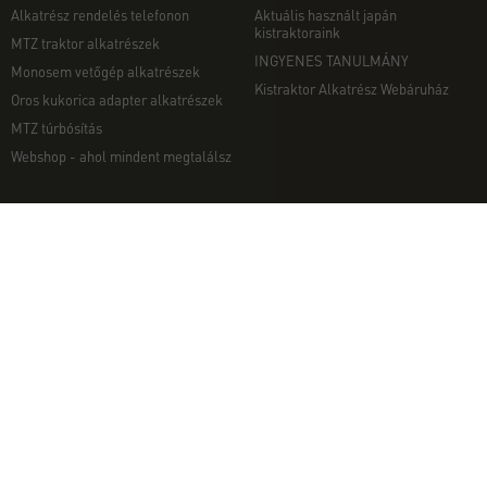
Alkatrész rendelés telefonon
Aktuális használt japán
kistraktoraink
MTZ traktor alkatrészek
INGYENES TANULMÁNY
Monosem vetőgép alkatrészek
Kistraktor Alkatrész Webáruház
Oros kukorica adapter alkatrészek
MTZ túrbósítás
Webshop - ahol mindent megtalálsz
MUNKAGÉPEK
EGYÉB
Munkagép rendelés telefonon
Kapcsolat
Ekék
Impresszum
Talajmarók
Adatvédelmi nyilatkozat
Szárzúzók és Mulcsozók
Pályázati információk
Tárcsák
Komondor munkagépek