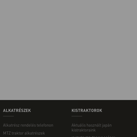
ALKATRÉSZEK
KISTRAKTOROK
Alkatrész rendelés telefonon
Aktuális használt japán
kistraktoraink
MTZ traktor alkatrészek