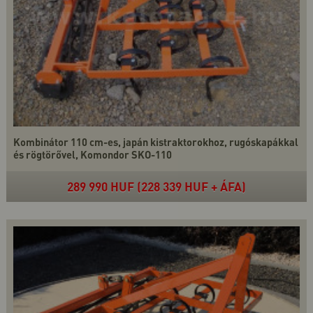
Kombinátor 110 cm-es, japán kistraktorokhoz, rugóskapákkal
és rögtörővel, Komondor SKO-110
289 990 HUF (228 339 HUF + ÁFA)