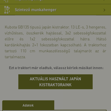
>>
bő
Szintező munkahenger
>>
bő
Kubota GB135 tipusú japán kistraktor. 13 LE-s, 3 hengeres,
>>
vízhűtéses, összkerék hajtással, 3x2 sebességfokozattal
előre és 1x2 sebességfokozattal hátra. Hátsó
kardánkihajtás 2+1 fokozatban kapcsolható. A traktorhoz
tartozó 110 cm munkaszélességű talajmarót az ár
tartalmazza.
Ezt a traktort már eladtuk, válassz kérlek másikat innen:
AKTUÁLIS HASZNÁLT JAPÁN
KISTRAKTORAINK
Adatok