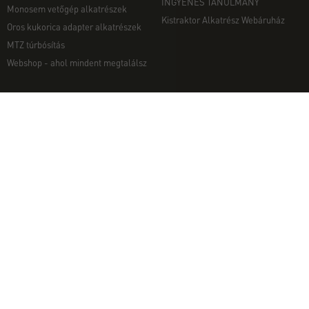
INGYENES TANULMÁNY
Monosem vetőgép alkatrészek
Kistraktor Alkatrész Webáruház
Oros kukorica adapter alkatrészek
MTZ túrbósítás
Webshop - ahol mindent megtalálsz
MUNKAGÉPEK
EGYÉB
Munkagép rendelés telefonon
Kapcsolat
Ekék
Impresszum
Talajmarók
Adatvédelmi nyilatkozat
Szárzúzók és Mulcsozók
Pályázati információk
Tárcsák
Komondor munkagépek