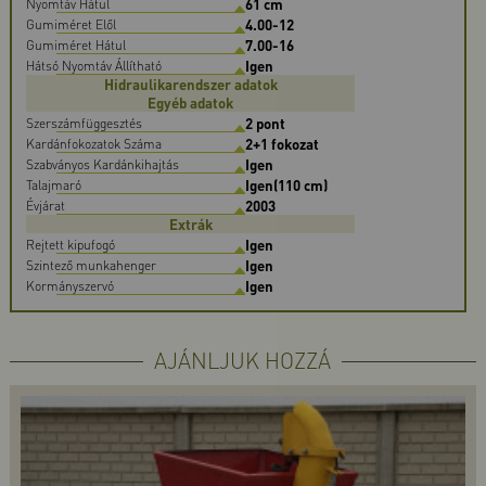
61 cm
Nyomtáv Hátul
4.00-12
Gumiméret Elől
7.00-16
Gumiméret Hátul
Igen
Hátsó Nyomtáv Állítható
Hidraulikarendszer adatok
Egyéb adatok
2 pont
Szerszámfüggesztés
2+1 fokozat
Kardánfokozatok Száma
Igen
Szabványos Kardánkihajtás
Igen(110 cm)
Talajmaró
2003
Évjárat
Extrák
Igen
Rejtett kipufogó
Igen
Szintező munkahenger
Igen
Kormányszervó
AJÁNLJUK HOZZÁ