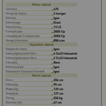
Motor adatok
475
Üzemóra
3 henger
Hengerek Száma
Igen
Vízhűtés
Dízel
Üzemanyag
13 LE
Teljesítmény:
2800 f/p
Fordulatszám
3050 f/p
Leszabályzási Fordulatszám
858 ccm
Hengerűrtartalom
Hajtáskör adatok
Igen
Négykerék Hajtás
6 (3x2) fokozatok
Sebességfokozatok Előre
2 (1x2) fokozatok
Sebességfokozatok Hátra
Nem
Irányváltó
Igen
Differenciálzár
Igen
Oldalanként Fékezhető Kerekek
Méret adatok
206 cm
Hossz
95 cm
Szélesség
120 cm
Magasság
127 cm
Tengelytáv
550 kg
Tömeg
67 cm
Nyomtáv Elől