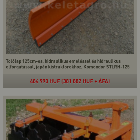
Tolólap 125cm-es, hidraulikus emeléssel és hidraulikus
elforgatással, japán kistraktorokhoz, Komondor STLRH-125
484 990 HUF (381 882 HUF + ÁFA)