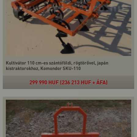
Kultivátor 110 cm-es szántóföldi, rögtörővel, japán
kistraktorokhoz, Komondor SKU-110
299 990 HUF (236 213 HUF + ÁFA)