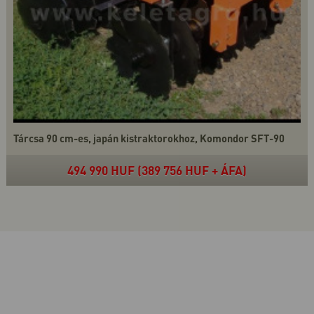
Tárcsa 90 cm-es, japán kistraktorokhoz, Komondor SFT-90
494 990 HUF (389 756 HUF + ÁFA)