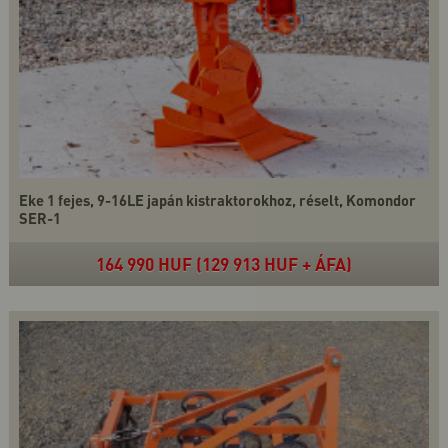
Eke 1 fejes, 9-16LE japán kistraktorokhoz, réselt, Komondor
SER-1
164 990 HUF (129 913 HUF + ÁFA)