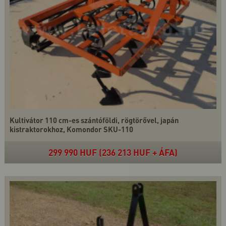
Kultivátor 110 cm-es szántóföldi, rögtörővel, japán
kistraktorokhoz, Komondor SKU-110
299 990 HUF (236 213 HUF + ÁFA)