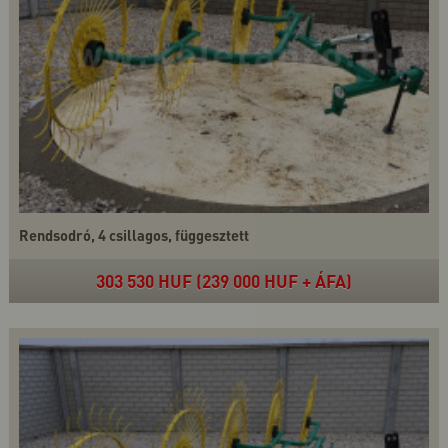
Rendsodró, 4 csillagos, függesztett
303 530 HUF (239 000 HUF + ÁFA)