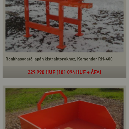
Rönkhasogató japán kistraktorokhoz, Komondor RH-400
229 990 HUF (181 094 HUF + ÁFA)