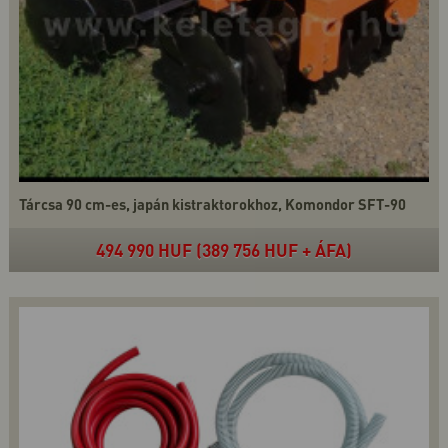
Tárcsa 90 cm-es, japán kistraktorokhoz, Komondor SFT-90
494 990 HUF (389 756 HUF + ÁFA)