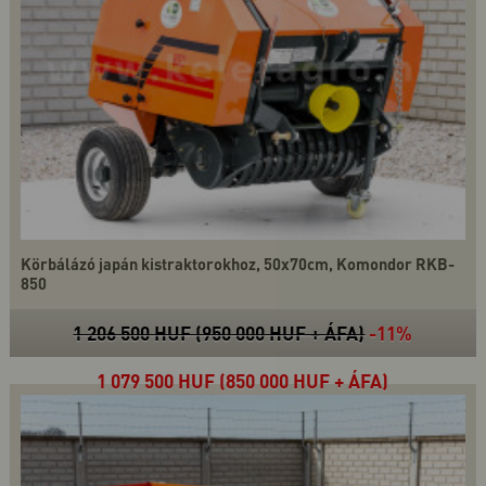
Körbálázó japán kistraktorokhoz, 50x70cm, Komondor RKB-
850
1 206 500 HUF (950 000 HUF + ÁFA)
-11%
1 079 500 HUF (850 000 HUF + ÁFA)