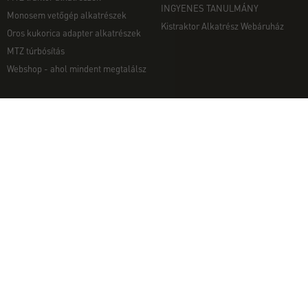
INGYENES TANULMÁNY
Monosem vetőgép alkatrészek
Kistraktor Alkatrész Webáruház
Oros kukorica adapter alkatrészek
MTZ túrbósítás
Webshop - ahol mindent megtalálsz
MUNKAGÉPEK
EGYÉB
Munkagép rendelés telefonon
Kapcsolat
Ekék
Impresszum
Talajmarók
Adatvédelmi nyilatkozat
Szárzúzók és Mulcsozók
Pályázati információk
Tárcsák
Komondor munkagépek