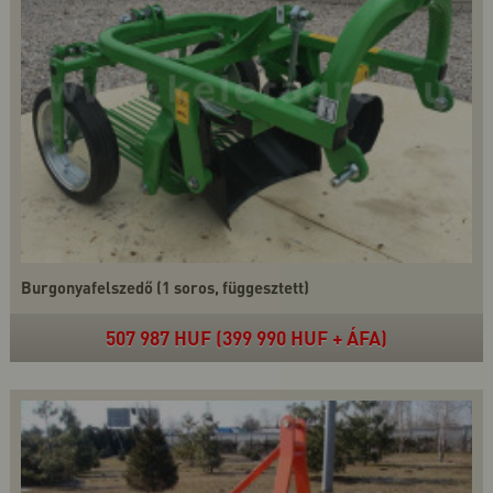
Burgonyafelszedő (1 soros, függesztett)
507 987 HUF (399 990 HUF + ÁFA)