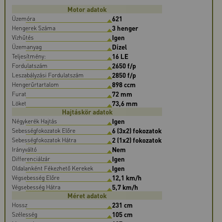
Motor adatok
621
Üzemóra
3 henger
Hengerek Száma
Igen
Vízhűtés
Dízel
Üzemanyag
16 LE
Teljesítmény:
2650 f/p
Fordulatszám
2850 f/p
Leszabályzási Fordulatszám
898 ccm
Hengerűrtartalom
72 mm
Furat
73,6 mm
Löket
Hajtáskör adatok
Igen
Négykerék Hajtás
6 (3x2) fokozatok
Sebességfokozatok Előre
2 (1x2) fokozatok
Sebességfokozatok Hátra
Nem
Irányváltó
Igen
Differenciálzár
Igen
Oldalanként Fékezhető Kerekek
12,1 km/h
Végsebesség Előre
5,7 km/h
Végsebesség Hátra
Méret adatok
231 cm
Hossz
105 cm
Szélesség