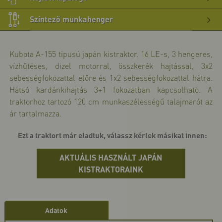
>>
bő
Szintező munkahenger
>>
bő
Kubota A-155 tipusú japán kistraktor. 16 LE-s, 3 hengeres,
>>
vízhűtéses, dizel motorral, összkerék hajtással, 3x2
sebességfokozattal előre és 1x2 sebességfokozattal hátra.
Hátsó kardánkihajtás 3+1 fokozatban kapcsolható. A
traktorhoz tartozó 120 cm munkaszélességű talajmarót az
ár tartalmazza.
Ezt a traktort már eladtuk, válassz kérlek másikat innen:
AKTUÁLIS HASZNÁLT JAPÁN
KISTRAKTORAINK
Adatok