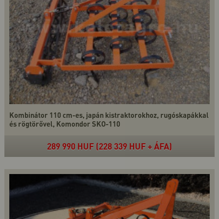
Kombinátor 110 cm-es, japán kistraktorokhoz, rugóskapákkal
és rögtörővel, Komondor SKO-110
289 990 HUF (228 339 HUF + ÁFA)