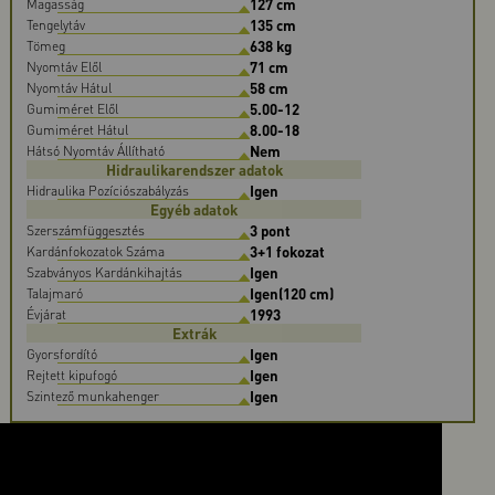
127 cm
Magasság
135 cm
Tengelytáv
638 kg
Tömeg
71 cm
Nyomtáv Elől
58 cm
Nyomtáv Hátul
5.00-12
Gumiméret Elől
8.00-18
Gumiméret Hátul
Nem
Hátsó Nyomtáv Állítható
Hidraulikarendszer adatok
Igen
Hidraulika Pozíciószabályzás
Egyéb adatok
3 pont
Szerszámfüggesztés
3+1 fokozat
Kardánfokozatok Száma
Igen
Szabványos Kardánkihajtás
Igen(120 cm)
Talajmaró
1993
Évjárat
Extrák
Igen
Gyorsfordító
Igen
Rejtett kipufogó
Igen
Szintező munkahenger