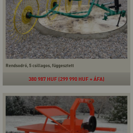
Rendsodró, 5 csillagos, függesztett
380 987 HUF (299 990 HUF + ÁFA)