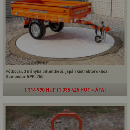
Pótkocsi, 3 irányba billenthető, japán kistraktorokhoz,
Komondor SPK-750
1 314 990 HUF (1 035 425 HUF + ÁFA)