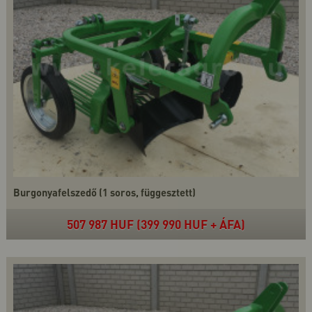
Burgonyafelszedő (1 soros, függesztett)
507 987 HUF (399 990 HUF + ÁFA)