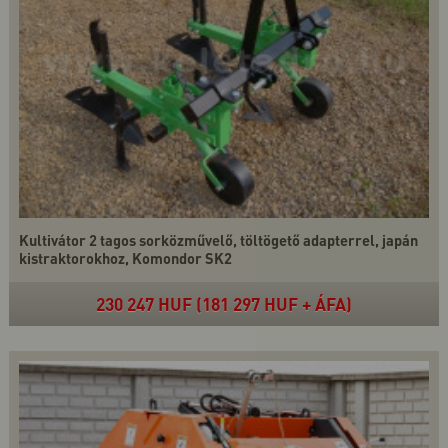
Kultivátor 2 tagos sorközművelő, töltögető adapterrel, japán
kistraktorokhoz, Komondor SK2
230 247 HUF (181 297 HUF + ÁFA)