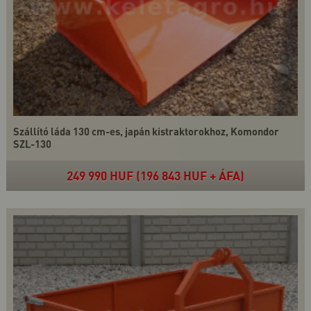
Szállító láda 130 cm-es, japán kistraktorokhoz, Komondor
SZL-130
249 990 HUF (196 843 HUF + ÁFA)