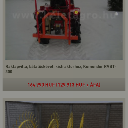
Raklapvilla, bálatüskével, kistraktorhoz, Komondor RVBT-
300
164 990 HUF (129 913 HUF + ÁFA)