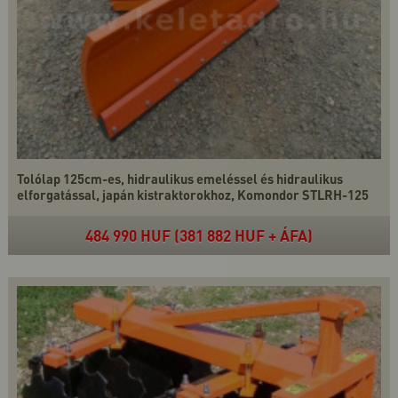
Tolólap 125cm-es, hidraulikus emeléssel és hidraulikus
elforgatással, japán kistraktorokhoz, Komondor STLRH-125
484 990 HUF (381 882 HUF + ÁFA)