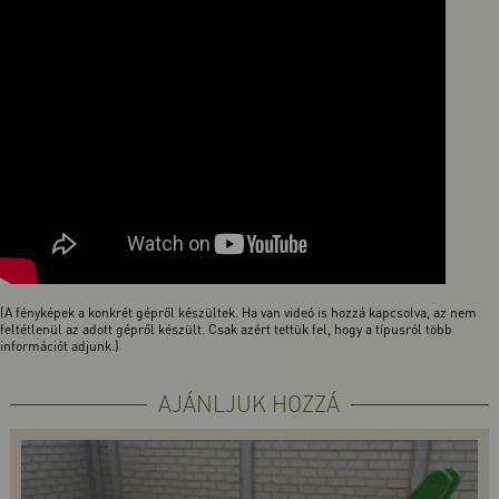
(A fényképek a konkrét gépről készültek. Ha van videó is hozzá kapcsolva, az nem
feltétlenül az adott gépről készült. Csak azért tettük fel, hogy a típusról több
információt adjunk.)
AJÁNLJUK HOZZÁ