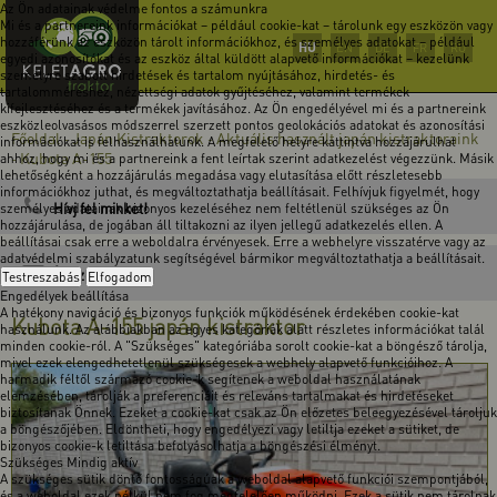
Az Ön adatainak védelme fontos a számunkra
Mi és a partnereink információkat – például cookie-kat – tárolunk egy eszközön vagy
hozzáférünk az eszközön tárolt információkhoz, és személyes adatokat – például
HU
EN
DE
FR
RO
egyedi azonosítókat és az eszköz által küldött alapvető információkat – kezelünk
személyre szabott hirdetések és tartalom nyújtásához, hirdetés- és
tartalomméréshez, nézettségi adatok gyűjtéséhez, valamint termékek
kifejlesztéséhez és a termékek javításához. Az Ön engedélyével mi és a partnereink
eszközleolvasásos módszerrel szerzett pontos geolokációs adatokat és azonosítási
Főoldal
Japán Kistraktorok
Aktuális használt japán kistraktoraink
-
-
információkat is felhasználhatunk. A megfelelő helyre kattintva hozzájárulhat
Kubota A-155
ahhoz, hogy mi és a partnereink a fent leírtak szerint adatkezelést végezzünk. Másik
-
lehetőségként a hozzájárulás megadása vagy elutasítása előtt részletesebb
információkhoz juthat, és megváltoztathatja beállításait. Felhívjuk figyelmét, hogy
Hívj fel minket!
személyes adatainak bizonyos kezeléséhez nem feltétlenül szükséges az Ön
hozzájárulása, de jogában áll tiltakozni az ilyen jellegű adatkezelés ellen. A
beállításai csak erre a weboldalra érvényesek. Erre a webhelyre visszatérve vagy az
adatvédelmi szabályzatunk segítségével bármikor megváltoztathatja a beállításait.
Írj üzenetet!
Testreszabás
Elfogadom
Engedélyek beállítása
A hatékony navigáció és bizonyos funkciók működésének érdekében cookie-kat
Kubota A-155 japán kistraktor
használunk. Az alábbiakban az egyes kategóriák alatt részletes információkat talál
minden cookie-ról. A "Szükséges" kategóriába sorolt cookie-kat a böngésző tárolja,
mivel ezek elengedhetetlenül szükségesek a webhely alapvető funkcióihoz. A
harmadik féltől származó cookie-k segítenek a weboldal használatának
elemzésében, tárolják a preferenciáit és releváns tartalmakat és hirdetéseket
biztosítanak Önnek. Ezeket a cookie-kat csak az Ön előzetes beleegyezésével tároljuk
a böngészőjében. Eldöntheti, hogy engedélyezi vagy letiltja ezeket a sütiket, de
bizonyos cookie-k letiltása befolyásolhatja a böngészési élményt.
Szükséges
Mindig aktív
A szükséges sütik döntő fontosságúak a weboldal alapvető funkciói szempontjából,
és a weboldal ezek nélkül nem fog megfelelően működni. Ezek a sütik nem tárolnak