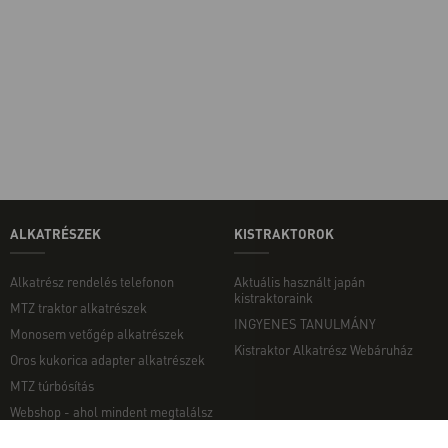
ALKATRÉSZEK
KISTRAKTOROK
Alkatrész rendelés telefonon
Aktuális használt japán
kistraktoraink
MTZ traktor alkatrészek
INGYENES TANULMÁNY
Monosem vetőgép alkatrészek
Kistraktor Alkatrész Webáruház
Oros kukorica adapter alkatrészek
MTZ túrbósítás
Webshop - ahol mindent megtalálsz