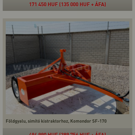
171 450 HUF (135 000 HUF + ÁFA)
Földgyalu, simító kistraktorhoz, Komondor SF-170
494 990 HUF (389 756 HUF + ÁFA)