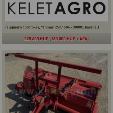
Talajmaró 150cm-es, Yanmar RSK1504 - 3088C, használt
228 600 HUF (180 000 HUF + ÁFA)