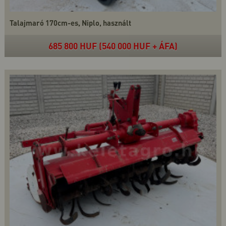
Talajmaró 170cm-es, Niplo, használt
685 800 HUF (540 000 HUF + ÁFA)