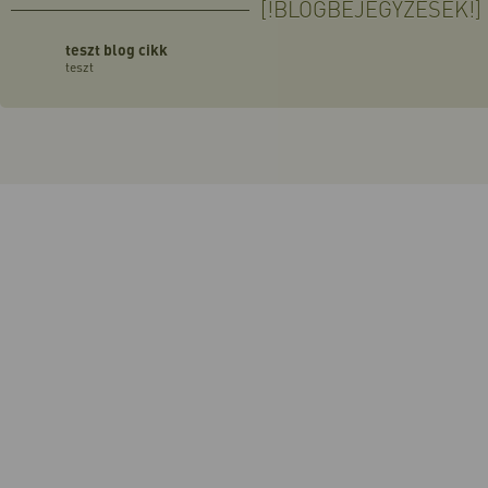
[!BLOGBEJEGYZÉSEK!]
teszt blog cikk
teszt