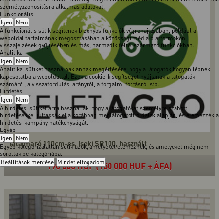
személyazonosításra alkalmas adatokat.
Funkcionális
Igen
Nem
A funkcionális sütik segítenek bizonyos funkciók végrehajtásában, például a
weboldal tartalmának megosztásában a közösségi média platformokon,
visszajelzések gyűjtésében és más, harmadik féltől származó funkciókban.
Analitika
Igen
Nem
Analitikai sütiket használnak annak megértésére, hogy a látogatók hogyan lépnek
kapcsolatba a weboldallal. Ezek a cookie-k segítséget nyújtanak a látogatók
számáról, a visszafordulási arányról, a forgalmi forrásról stb.
Hirdetés
Igen
Nem
A hirdetési sütiket arra használják, hogy a látogatókat személyre szabott
hirdetésekkel juttassák el a korábban meglátogatott oldalak alapján, és elemezzék a
hirdetési kampány hatékonyságát.
Egyéb
Igen
Nem
talajmaró 110cm-es, Iseki SR100, használt
Egyéb kategorizálatlan sütik azok, amelyeket elemeznek, és amelyeket még nem
soroltak be kategóriába.
Beállítások mentése
Mindet elfogadom
190 500 HUF (150 000 HUF + ÁFA)