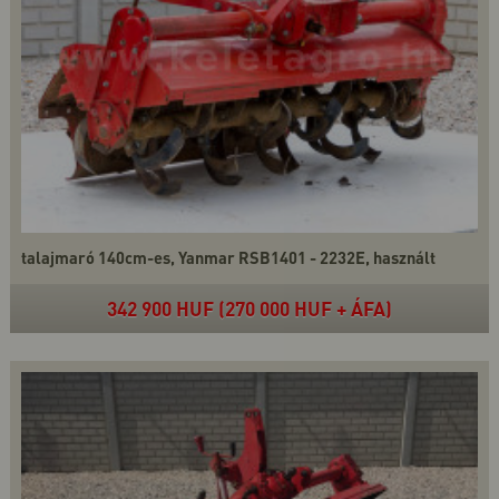
talajmaró 140cm-es, Yanmar RSB1401 - 2232E, használt
342 900 HUF (270 000 HUF + ÁFA)