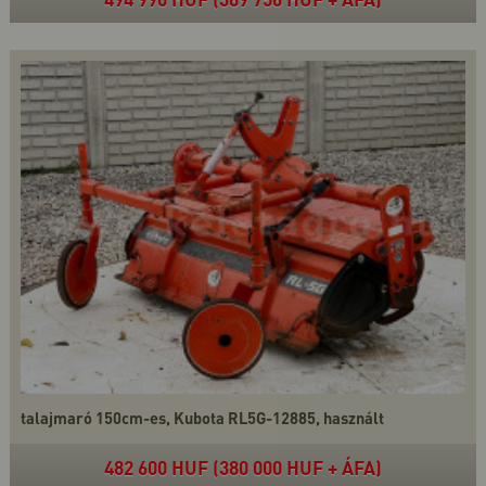
talajmaró 150cm-es, Kubota RL5G-12885, használt
482 600 HUF (380 000 HUF + ÁFA)