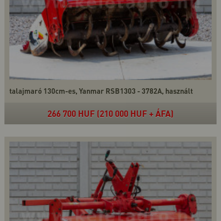
talajmaró 130cm-es, Yanmar RSB1303 - 3782A, használt
266 700 HUF (210 000 HUF + ÁFA)