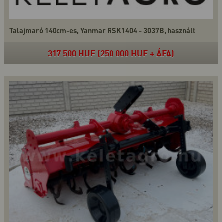
Talajmaró 140cm-es, Yanmar RSK1404 - 3037B, használt
317 500 HUF (250 000 HUF + ÁFA)