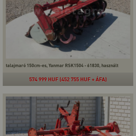
talajmaró 150cm-es, Yanmar RSK1504 - 61830, használt
574 999 HUF (452 755 HUF + ÁFA)