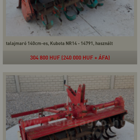
talajmaró 140cm-es, Kubota NR14 - 14791, használt
304 800 HUF (240 000 HUF + ÁFA)