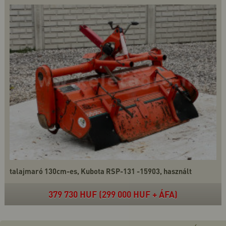
talajmaró 130cm-es, Kubota RSP-131 -15903, használt
379 730 HUF (299 000 HUF + ÁFA)