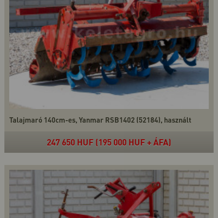
Talajmaró 140cm-es, Yanmar RSB1402 (52184), használt
247 650 HUF (195 000 HUF + ÁFA)