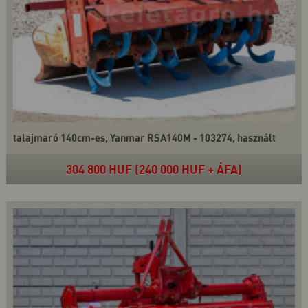
talajmaró 140cm-es, Yanmar RSA140M - 103274, használt
304 800 HUF (240 000 HUF + ÁFA)