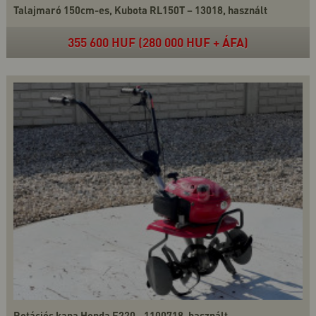
Talajmaró 150cm-es, Kubota RL150T – 13018, használt
355 600 HUF (280 000 HUF + ÁFA)
Rotációs kapa Honda F220 - 1100718, használt