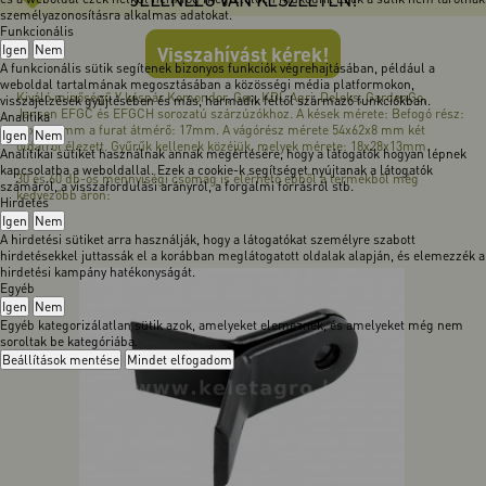
személyazonosításra alkalmas adatokat.
Funkcionális
Igen
Nem
Visszahívást kérek!
A funkcionális sütik segítenek bizonyos funkciók végrehajtásában, például a
weboldal tartalmának megosztásában a közösségi média platformokon,
Kiváló minőségű Y késpár Komondor, Geo, KDL Agri, Deleks, GardenGo,
visszajelzések gyűjtésében és más, harmadik féltől származó funkciókban.
Jansen EFGC és EFGCH sorozatú szárzúzókhoz. A kések mérete: Befogó rész:
Analitika
44x67x8mm a furat átmérő: 17mm. A vágórész mérete 54x62x8 mm két
Igen
Nem
oldalról élezett. Gyűrűk kellenek közéjük, melyek mérete: 18x28x13mm.
Analitikai sütiket használnak annak megértésére, hogy a látogatók hogyan lépnek
kapcsolatba a weboldallal. Ezek a cookie-k segítséget nyújtanak a látogatók
30 és 60 db-os mennyiségi csomag is elérhető ebből a termékből még
számáról, a visszafordulási arányról, a forgalmi forrásról stb.
kedvezőbb áron:
Hirdetés
Igen
Nem
A hirdetési sütiket arra használják, hogy a látogatókat személyre szabott
hirdetésekkel juttassák el a korábban meglátogatott oldalak alapján, és elemezzék a
hirdetési kampány hatékonyságát.
Egyéb
Igen
Nem
Egyéb kategorizálatlan sütik azok, amelyeket elemeznek, és amelyeket még nem
soroltak be kategóriába.
Beállítások mentése
Mindet elfogadom