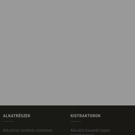
ALKATRÉSZEK
KISTRAKTOROK
Alkatrész rendelés telefonon
Aktuális használt japán
kistraktoraink