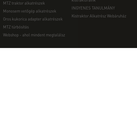
MTZ traktor alkatrészek
INGYENES TANULMÁNY
Monosem vetőgép alkatrészek
Kistraktor Alkatrész Webáruház
Oros kukorica adapter alkatrészek
MTZ túrbósítás
Webshop - ahol mindent megtalálsz
MUNKAGÉPEK
EGYÉB
Munkagép rendelés telefonon
Kapcsolat
Ekék
Impresszum
Talajmarók
Adatvédelmi nyilatkozat
Szárzúzók és Mulcsozók
Pályázati információk
Tárcsák
Komondor munkagépek