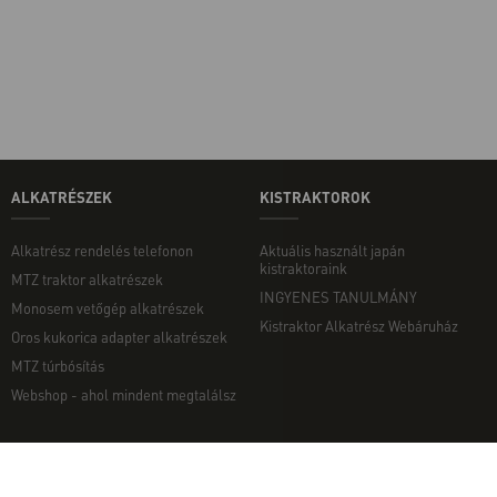
ALKATRÉSZEK
KISTRAKTOROK
Alkatrész rendelés telefonon
Aktuális használt japán
kistraktoraink
MTZ traktor alkatrészek
INGYENES TANULMÁNY
Monosem vetőgép alkatrészek
Kistraktor Alkatrész Webáruház
Oros kukorica adapter alkatrészek
MTZ túrbósítás
Webshop - ahol mindent megtalálsz
MUNKAGÉPEK
EGYÉB