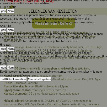
1 990
HUF
(1 567 HUF + ÁFA)
személyazonosításra alkalmas adatokat.
Funkcionális
JELENLEG VAN KÉSZLETEN!
Igen
Nem
A funkcionális sütik segítenek bizonyos funkciók végrehajtásában, például a
weboldal tartalmának megosztásában a közösségi média platformokon,
visszajelzések gyűjtésében és más, harmadik féltől származó funkciókban.
Visszahívást kérek!
Analitika
Igen
Nem
Kovácsolt acél zúzókalapács DP, DPS, EFGC, EFGCH szárzúzókhoz –
Analitikai sütiket használnak annak megértésére, hogy a látogatók hogyan lépnek
strapabíró, univerzális alkatrész intenzív mulcsozáshoz, akár 30 darabos
kapcsolatba a weboldallal. Ezek a cookie-k segítséget nyújtanak a látogatók
csomagban is.
számáról, a visszafordulási arányról, a forgalmi forrásról stb.
Hirdetés
Kiváló minőségű, kovácsolt acél zúzókalapács, mely Komondor, Geo, KDL Agri,
Igen
Nem
Deleks, GardenGo, Jansen DP, DPS, EFGC, EFGCH sorozatú vízszintes
A hirdetési sütiket arra használják, hogy a látogatókat személyre szabott
tengelyű szárzúzókhoz kompatibilis. A pontos méreteket a termék képe
hirdetésekkel juttassák el a korábban meglátogatott oldalak alapján, és elemezzék a
tartalmazza. Nagy igénybevételhez tervezve, egyenletes mulcsozási eredményt
hirdetési kampány hatékonyságát.
és hosszú élettartamot biztosít.
Egyéb
Igen
Nem
Elérhető 30 db-os mennyiségi csomagban is kedvezőbb egységáron.
Egyéb kategorizálatlan sütik azok, amelyeket elemeznek, és amelyeket még nem
soroltak be kategóriába.
Kovácsolt acél:
extra tartós, hosszú élettartam
Beállítások mentése
Széles kompatibilitás:
Mindet elfogadom
több márkához illeszkedik (Komondor, Geo, KDL Agri,
Deleks, GardenGo, Jansen)
Pontos illeszkedés:
cserélhető, méretezés a képen
Egységes mulcsozás:
minőségi zúzási eredmény
Kedvező csomagár:
30 db-os kiszerelésben gazdaságosabb
Műszaki adatok:
Kovácsolt acél, DP/DPS, EFGC/EFGCH szárzúzókhoz,
Komondor, Geo, KDL Agri, Deleks, GardenGo, Jansen márkákhoz, méretek a