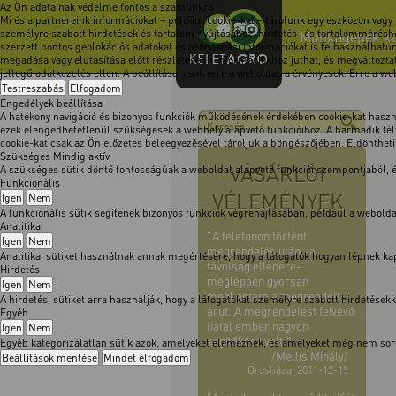
Az Ön adatainak védelme fontos a számunkra
Mi és a partnereink információkat – például cookie-kat – tárolunk egy eszközön vagy
személyre szabott hirdetések és tartalom nyújtásához, hirdetés- és tartalomméréshe
Munkagépek kimo
szerzett pontos geolokációs adatokat és azonosítási információkat is felhasználhatun
megadása vagy elutasítása előtt részletesebb információkhoz juthat, és megváltoztath
jellegű adatkezelés ellen. A beállításai csak erre a weboldalra érvényesek. Erre a w
Testreszabás
Elfogadom
Engedélyek beállítása
A hatékony navigáció és bizonyos funkciók működésének érdekében cookie-kat használ
ezek elengedhetetlenül szükségesek a webhely alapvető funkcióihoz. A harmadik félt
cookie-kat csak az Ön előzetes beleegyezésével tároljuk a böngészőjében. Eldöntheti, 
Szükséges
Mindig aktív
VÁSÁRLÓI
A szükséges sütik döntő fontosságúak a weboldal alapvető funkciói szempontjából,
Funkcionális
VÉLEMÉNYEK
Igen
Nem
A funkcionális sütik segítenek bizonyos funkciók végrehajtásában, például a webol
Analitika
"A telefonon történt
Igen
Nem
megrendelés után,-a
Analitikai sütiket használnak annak megértésére, hogy a látogatók hogyan lépnek kapc
távolság ellenére-
Hirdetés
meglepően gyorsan
Igen
Nem
megkaptam a megrendelt
A hirdetési sütiket arra használják, hogy a látogatókat személyre szabott hirdetése
árut. A megrendelést felvevő
Egyéb
fiatal ember nagyon
Igen
Nem
segítőkész volt."
Egyéb kategorizálatlan sütik azok, amelyeket elemeznek, és amelyeket még nem soro
/Mellis Mihály/
Beállítások mentése
Mindet elfogadom
Orosháza, 2011-12-19