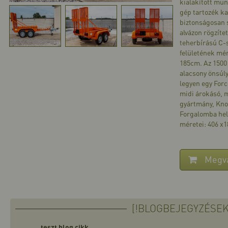
kialakított mun
gép tartozék ka
biztonságosan s
alvázon rögzíte
teherbírású C-
felületének mér
185cm. Az 1500
alacsony önsúly
legyen egy Forc
midi árokásó, m
gyártmány, Knot
Forgalomba hely
méretei: 406 x1
Megv
[!BLOGBEJEGYZÉSEK
teszt blog cikk