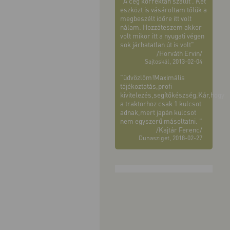
"A cég korrektan szállít . Két
eszközt is vásároltam tőlük a
megbeszélt időre itt volt
nálam. Hozzáteszem akkor
volt mikor itt a nyugati végen
sok járhatatlan út is volt"
/Horváth Ervin/
Sajtoskál, 2013-02-04
"üdvözlöm!Maximális
tájékoztatás,profi
kivitelezés,segítőkészség.Kár,hogy
a traktorhoz csak 1 kulcsot
adnak,mert japán kulcsot
nem egyszerű másoltatni. "
/Kajtár Ferenc/
Dunasziget, 2018-02-27