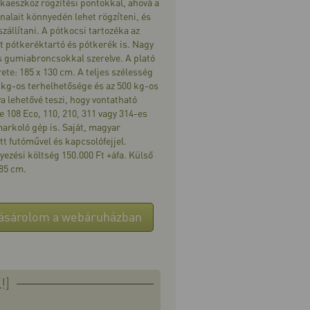
kaeszköz rögzítési pontokkal, ahová a
nalait könnyedén lehet rögzíteni, és
zállítani. A pótkocsi tartozéka az
tt pótkeréktartó és pótkerék is. Nagy
s gumiabroncsokkal szerelve. A plató
ete: 185 x 130 cm. A teljes szélesség
 kg-os terhelhetősége és az 500 kg-os
a lehetővé teszi, hogy vontatható
e 108 Eco, 110, 210, 311 vagy 314-es
arkoló gép is. Saját, magyar
t futóművel és kapcsolófejjel.
ezési költség 150.000 Ft +áfa. Külső
85 cm.
ásárolom a webáruházban
!]