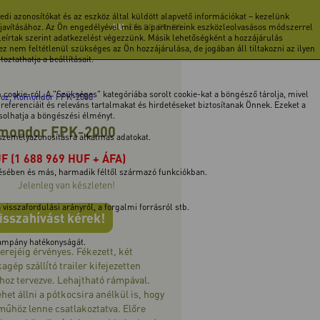
di azonosítókat és az eszköz által küldött alapvető információkat – kezelünk
 javításához. Az Ön engedélyével mi és a partnereink eszközleolvasásos módszerrel
HU
EN
DE
FR
RO
 leírtak szerint adatkezelést végezzünk. Másik lehetőségként a hozzájárulás
z nem feltétlenül szükséges az Ön hozzájárulása, de jogában áll tiltakozni az ilyen
ztathatja a beállításait.
cookie-ról. A "Szükséges" kategóriába sorolt cookie-kat a böngésző tárolja, mivel
ókhoz, Komondor FPK-2000
ferenciáit és releváns tartalmakat és hirdetéseket biztosítanak Önnek. Ezeket a
ásolhatja a böngészési élményt.
Komondor FPK-2000
 személyazonosításra alkalmas adatokat.
UF
(1 688 969 HUF + ÁFA)
tésében és más, harmadik féltől származó funkciókban.
Jelenleg van készleten!
isszafordulási arányról, a forgalmi forrásról stb.
isszahívást kérek!
 kampány hatékonyságát.
 erejéig érvényes. Fékezett, két
gép szállító trailer kifejezetten
hoz tervezve. Lehajtható rámpával.
 lehet állni a pótkocsira anélkül is, hogy
rműhöz lenne csatlakoztatva. Előre