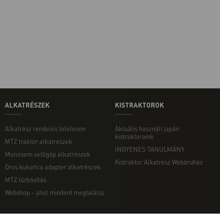
ALKATRÉSZEK
KISTRAKTOROK
Alkatrész rendelés telefonon
Aktuális használt japán
kistraktoraink
MTZ traktor alkatrészek
INGYENES TANULMÁNY
Monosem vetőgép alkatrészek
Kistraktor Alkatrész Webáruház
Oros kukorica adapter alkatrészek
MTZ túrbósítás
Webshop - ahol mindent megtalálsz
MUNKAGÉPEK
EGYÉB