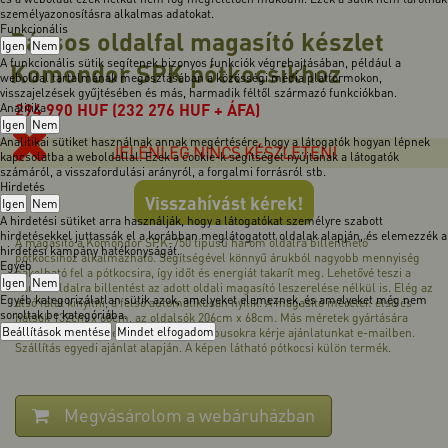
személyazonosításra alkalmas adatokat.
Funkcionális
Rácsos oldalfal magasító készlet
Igen
Nem
A funkcionális sütik segítenek bizonyos funkciók végrehajtásában, például a
Komondor SPK pótkocsikhoz
weboldal tartalmának megosztásában a közösségi média platformokon,
visszajelzések gyűjtésében és más, harmadik féltől származó funkciókban.
294 990
HUF
(232 276 HUF + ÁFA)
Analitika
Igen
Nem
Analitikai sütiket használnak annak megértésére, hogy a látogatók hogyan lépnek
JELENLEG NINCS KÉSZLETEN!
kapcsolatba a weboldallal. Ezek a cookie-k segítséget nyújtanak a látogatók
számáról, a visszafordulási arányról, a forgalmi forrásról stb.
Hirdetés
Visszahívást kérek!
Igen
Nem
A hirdetési sütiket arra használják, hogy a látogatókat személyre szabott
hirdetésekkel juttassák el a korábban meglátogatott oldalak alapján, és elemezzék a
A magasító a Komondor SPK-750 típusú három oldalra billenthető
hirdetési kampány hatékonyságát.
pótkocsihoz alkalmazható. Segítségével könnyű árukból nagyobb mennyiség
Egyéb
pakolható fel a pótkocsira, így időt és energiát takarít meg. Lehetővé teszi a
Igen
Nem
három oldalra billentést az adott oldali magasító leszerelése nélkül is. Elég az
Egyéb kategorizálatlan sütik azok, amelyeket elemeznek, és amelyeket még nem
alsó falat kinyitni, a felső automatikusan nyílik. A magasító méretei: első és
soroltak be kategóriába.
hátsók 132cm x 68cm, az oldalsók 206cm x 68cm. Más méretek gyártására
Beállítások mentése
Mindet elfogadom
megrendelést felveszünk. Az eltérő típusokra kérje ajánlatunkat e-mailben.
Szállítás egyedi ajánlat alapján. A képen látható pótkocsi külön termék.
Megvásárolom a webáruházban