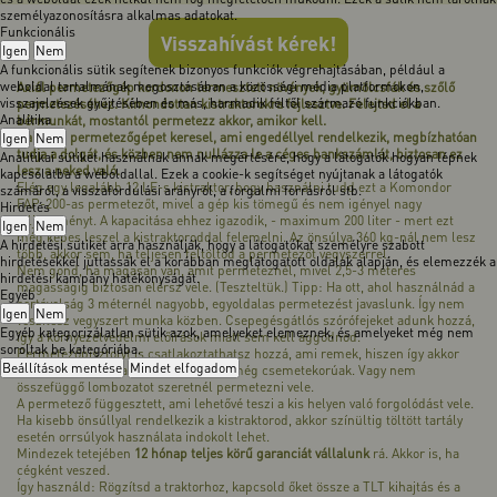
személyazonosításra alkalmas adatokat.
Funkcionális
Visszahívást kérek!
Igen
Nem
A funkcionális sütik segítenek bizonyos funkciók végrehajtásában, például a
weboldal tartalmának megosztásában a közösségi média platformokon,
Axiál permetezőgép kordonon termesztett növények, gyümölcsfák és szőlő
visszajelzések gyűjtésében és más, harmadik féltől származó funkciókban.
permetezéséhez. Kimondottan kistraktorokra fejlesztve. Felejtsd el a
Analitika
bérmunkát, mostantól permetezz akkor, amikor kell.
Ha olyan permetezőgépet keresel, ami engedéllyel rendelkezik, megbízhatóan
Igen
Nem
tudja a dolgát, és közben nem nullázza le a céges bankszámlát, biztosan ez
Analitikai sütiket használnak annak megértésére, hogy a látogatók hogyan lépnek
lesz a neked való.
kapcsolatba a weboldallal. Ezek a cookie-k segítséget nyújtanak a látogatók
Elég egy legalább 12 LE-s kistraktor, hogy használni tudd ezt a Komondor
számáról, a visszafordulási arányról, a forgalmi forrásról stb.
FAP-200-as permetezőt, mivel a gép kis tömegű és nem igényel nagy
Hirdetés
teljesítményt. A kapacitása ehhez igazodik, - maximum 200 liter - mert ezt
Igen
Nem
még képes leszel a kistraktoroddal felemelni. Az önsúlya 360 kg-nál nem lesz
A hirdetési sütiket arra használják, hogy a látogatókat személyre szabott
több, akkor sem, ha teljesen feltöltöd a permetezőt vegyszerrel.
hirdetésekkel juttassák el a korábban meglátogatott oldalak alapján, és elemezzék a
Nem gond, ha magasan van, amit permeteznél, mivel 2,5-3 méteres
hirdetési kampány hatékonyságát.
magasságig biztosan elérsz vele. (Teszteltük.) Tipp: Ha ott, ahol használnád a
Egyéb
sortávolság 3 méternél nagyobb, egyoldalas permetezést javaslunk. Így nem
Igen
Nem
veszítesz vegyszert munka közben. Csepegésgátlós szórófejeket adunk hozzá,
Egyéb kategorizálatlan sütik azok, amelyeket elemeznek, és amelyeket még nem
így a környezetvédelmi előírások miatt sem kell aggódnod.
soroltak be kategóriába.
Permetezőpisztolyt is csatlakoztathatsz hozzá, ami remek, hiszen így akkor
Beállítások mentése
Mindet elfogadom
sem kell a sarokba állítani, ha a fáid még csemetekorúak. Vagy nem
összefüggő lombozatot szeretnél permetezni vele.
A permetező függesztett, ami lehetővé teszi a kis helyen való forgolódást vele.
Ha kisebb önsúllyal rendelkezik a kistraktorod, akkor színültig töltött tartály
esetén orrsúlyok használata indokolt lehet.
Mindezek tetejében
12 hónap teljes körű garanciát vállalunk
rá. Akkor is, ha
cégként veszed.
Így használd: Rögzítsd a traktorhoz, kapcsold őket össze a TLT kihajtás és a