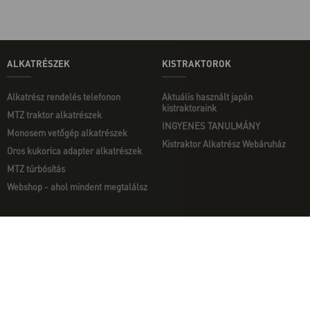
ALKATRÉSZEK
KISTRAKTOROK
Alkatrész rendelés telefonon
Aktuális használt japán
kistraktoraink
MTZ traktor alkatrészek
INGYENES TANULMÁNY
Monosem vetőgép alkatrészek
Kistraktor Alkatrész Webáruház
Oros kukorica adapter alkatrészek
MTZ túrbósítás
Webshop - ahol mindent megtalálsz
MUNKAGÉPEK
EGYÉB
Munkagép rendelés telefonon
Kapcsolat
Ekék
Impresszum
Talajmarók
Adatvédelmi nyilatkozat
Szárzúzók és Mulcsozók
Pályázati információk