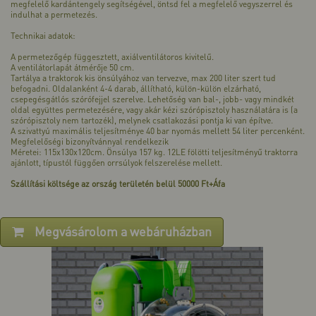
megfelelő kardántengely segítségével, öntsd fel a megfelelő vegyszerrel és
indulhat a permetezés.
Technikai adatok:
A permetezőgép függesztett, axiálventilátoros kivitelű.
A ventilátorlapát átmérője 50 cm.
Tartálya a traktorok kis önsúlyához van tervezve, max 200 liter szert tud
befogadni. Oldalanként 4-4 darab, állítható, külön-külön elzárható,
csepegésgátlós szórófejjel szerelve. Lehetőség van bal-, jobb- vagy mindkét
oldal együttes permetezésére, vagy akár kézi szórópisztoly használatára is (a
szórópisztoly nem tartozék), melynek csatlakozási pontja ki van építve.
A szivattyú maximális teljesítménye 40 bar nyomás mellett 54 liter percenként.
Megfelelőségi bizonyítvánnyal rendelkezik
Méretei: 115x130x120cm. Önsúlya 157 kg. 12LE fölötti teljesítményű traktorra
ajánlott, típustól függően orrsúlyok felszerelése mellett.
Szállítási költsége az ország területén belül 50000 Ft+Áfa
Megvásárolom a webáruházban