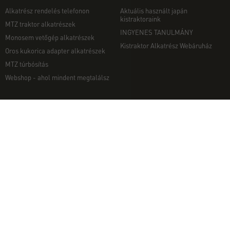
Alkatrész rendelés telefonon
Aktuális használt japán
kistraktoraink
MTZ traktor alkatrészek
INGYENES TANULMÁNY
Monosem vetőgép alkatrészek
Kistraktor Alkatrész Webáruház
Oros kukorica adapter alkatrészek
MTZ túrbósítás
Webshop - ahol mindent megtalálsz
MUNKAGÉPEK
EGYÉB
Munkagép rendelés telefonon
Kapcsolat
Ekék
Impresszum
Talajmarók
Adatvédelmi nyilatkozat
Szárzúzók és Mulcsozók
Pályázati információk
Tárcsák
Komondor munkagépek