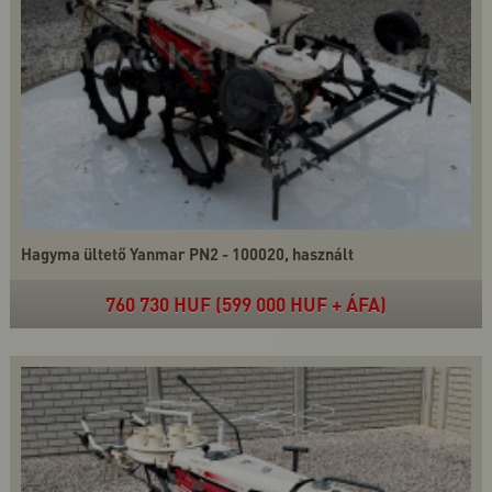
Hagyma ültető Yanmar PN2 - 100020, használt
760 730 HUF (599 000 HUF + ÁFA)