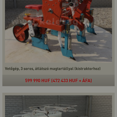
Vetőgép, 3 soros, átlátszó magtartállyal (kistraktorhoz)
599 990 HUF (472 433 HUF + ÁFA)