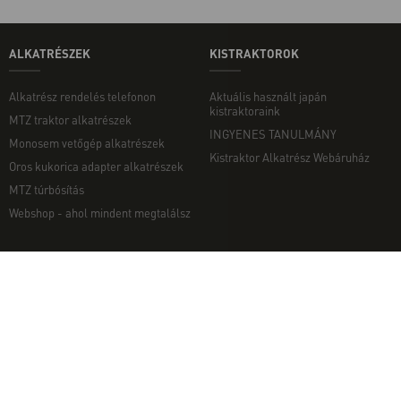
ALKATRÉSZEK
KISTRAKTOROK
Alkatrész rendelés telefonon
Aktuális használt japán
kistraktoraink
MTZ traktor alkatrészek
INGYENES TANULMÁNY
Monosem vetőgép alkatrészek
Kistraktor Alkatrész Webáruház
Oros kukorica adapter alkatrészek
MTZ túrbósítás
Webshop - ahol mindent megtalálsz
MUNKAGÉPEK
EGYÉB
Munkagép rendelés telefonon
Kapcsolat
Ekék
Impresszum
Talajmarók
Adatvédelmi nyilatkozat
Szárzúzók és Mulcsozók
Pályázati információk
Tárcsák