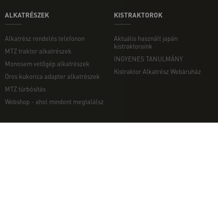
ALKATRÉSZEK
KISTRAKTOROK
Alkatrész rendelés telefonon
Aktuális használt japán
kistraktoraink
MTZ traktor alkatrészek
INGYENES TANULMÁNY
Monosem vetőgép alkatrészek
Kistraktor Alkatrész Webáruház
Oros kukorica adapter alkatrészek
MTZ túrbósítás
Webshop - ahol mindent megtalálsz
MUNKAGÉPEK
EGYÉB
Munkagép rendelés telefonon
Kapcsolat
Ekék
Impresszum
Talajmarók
Adatvédelmi nyilatkozat
Szárzúzók és Mulcsozók
Pályázati információk
Tárcsák
Komondor munkagépek