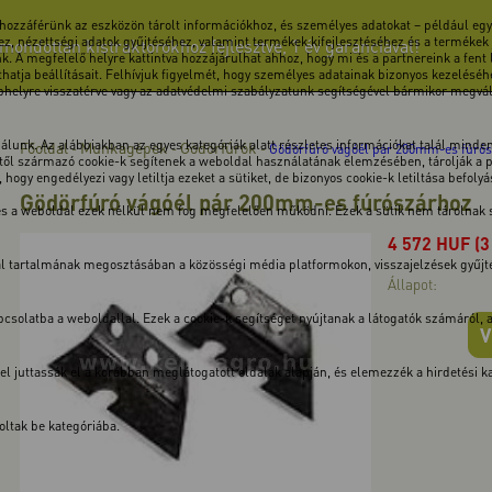
 hozzáférünk az eszközön tárolt információkhoz, és személyes adatokat – például egye
z, nézettségi adatok gyűjtéséhez, valamint termékek kifejlesztéséhez és a termékek
ndottan kistraktorokhoz fejlesztve, 1 év garanciával!
k. A megfelelő helyre kattintva hozzájárulhat ahhoz, hogy mi és a partnereink a fent
atja beállításait. Felhívjuk figyelmét, hogy személyes adatainak bizonyos kezeléséhe
ebhelyre visszatérve vagy az adatvédelmi szabályzatunk segítségével bármikor megválto
unk. Az alábbiakban az egyes kategóriák alatt részletes információkat talál minden 
Főoldal
Munkagépek
Gödörfúrók
-
-
-
Gödörfúró vágóél pár 200mm-es fúró
ől származó cookie-k segítenek a weboldal használatának elemzésében, tárolják a pre
hogy engedélyezi vagy letiltja ezeket a sütiket, de bizonyos cookie-k letiltása befoly
Gödörfúró vágóél pár 200mm-es fúrószárhoz
 és a weboldal ezek nélkül nem fog megfelelően működni. Ezek a sütik nem tárolnak
4 572
HUF
(3
dal tartalmának megosztásában a közösségi média platformokon, visszajelzések gyűj
Állapot:
solatba a weboldallal. Ezek a cookie-k segítséget nyújtanak a látogatók számáról, a v
V
kkel juttassák el a korábban meglátogatott oldalak alapján, és elemezzék a hirdetési
ltak be kategóriába.