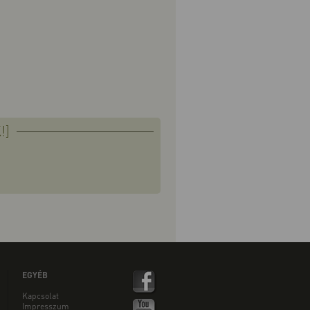
!]
EGYÉB
Kapcsolat
Impresszum