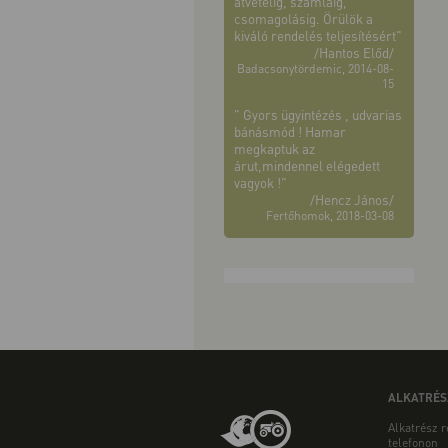
átvételig, számláig,
csomagolásig. Örülök a
kiváló rendelés teljesítésért"
/Hantos Előd/
Badacsonytördemic, 2014-08-
15
" Gyors ügyintézés , udvarias
bánásmód ! Hamar
megkaptuk az
árut,mindennel elégedett
vagyok !"
/Hencz János/
Fertőhomok, 2018-03-08
ALKATRÉS
Alkatrész 
telefonon