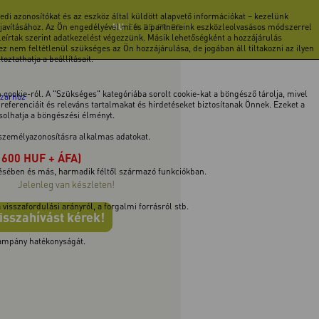
di azonosítókat és az eszköz által küldött alapvető információkat – kezelünk
 javításához. Az Ön engedélyével mi és a partnereink eszközleolvasásos módszerrel
HU
EN
DE
FR
RO
 leírtak szerint adatkezelést végezzünk. Másik lehetőségként a hozzájárulás
z nem feltétlenül szükséges az Ön hozzájárulása, de jogában áll tiltakozni az ilyen
ztathatja a beállításait.
cookie-ról. A "Szükséges" kategóriába sorolt cookie-kat a böngésző tárolja, mivel
szárhoz
ferenciáit és releváns tartalmakat és hirdetéseket biztosítanak Önnek. Ezeket a
ásolhatja a böngészési élményt.
 személyazonosításra alkalmas adatokat.
 600 HUF + ÁFA)
tésében és más, harmadik féltől származó funkciókban.
Jelenleg van készleten!
isszafordulási arányról, a forgalmi forrásról stb.
isszahívást kérek!
 kampány hatékonyságát.