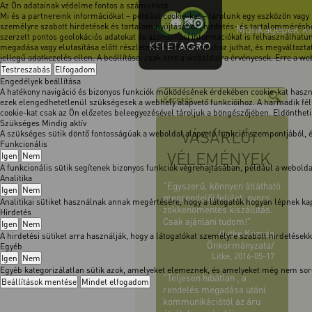
Az Ön adatainak védelme fontos a számunkra
Mi és a partnereink információkat – például cookie-kat – tárolunk egy eszközön vagy
személyre szabott hirdetések és tartalom nyújtásához, hirdetés- és tartalomméréshe
Munkagépek kimo
szerzett pontos geolokációs adatokat és azonosítási információkat is felhasználhatun
megadása vagy elutasítása előtt részletesebb információkhoz juthat, és megváltoztath
jellegű adatkezelés ellen. A beállításai csak erre a weboldalra érvényesek. Erre a w
Testreszabás
Elfogadom
Engedélyek beállítása
A hatékony navigáció és bizonyos funkciók működésének érdekében cookie-kat használ
ezek elengedhetetlenül szükségesek a webhely alapvető funkcióihoz. A harmadik félt
cookie-kat csak az Ön előzetes beleegyezésével tároljuk a böngészőjében. Eldöntheti, 
Szükséges
Mindig aktív
VÁSÁRLÓI
A szükséges sütik döntő fontosságúak a weboldal alapvető funkciói szempontjából,
Funkcionális
VÉLEMÉNYEK
Igen
Nem
A funkcionális sütik segítenek bizonyos funkciók végrehajtásában, például a webol
Analitika
"Egyszerű, könnyen átlátható
Igen
Nem
megrendelői felület, gyors,
Analitikai sütiket használnak annak megértésére, hogy a látogatók hogyan lépnek kapc
zökkenőmentes kiszállítás.
Hirdetés
Csak ajánlani tudom!"
Igen
Nem
/Litke Község
A hirdetési sütiket arra használják, hogy a látogatókat személyre szabott hirdetése
Önkormányzata/
Egyéb
Litke, 2016-05-17
Igen
Nem
Egyéb kategorizálatlan sütik azok, amelyeket elemeznek, és amelyeket még nem soro
"Teljesen hibátlan , a
Beállítások mentése
Mindet elfogadom
rendelés megadása utáni
kommunikációtól az áru