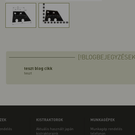
[!BLOGBEJEGYZÉSEK
teszt blog cikk
teszt
ZEK
KISTRAKTOROK
MUNKAGÉPEK
rendelés
Aktuális használt japán
Munkagép rendelés
kistraktoraink
telefonon