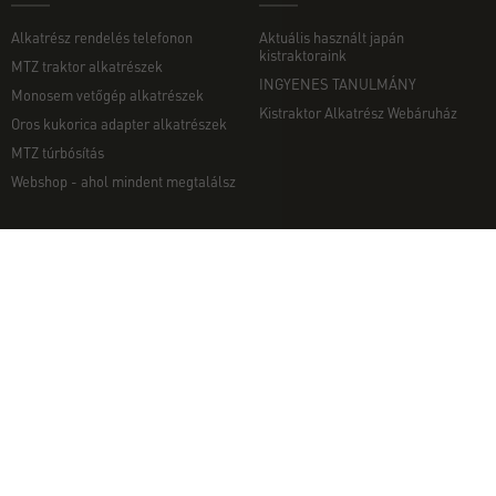
Alkatrész rendelés telefonon
Aktuális használt japán
kistraktoraink
MTZ traktor alkatrészek
INGYENES TANULMÁNY
Monosem vetőgép alkatrészek
Kistraktor Alkatrész Webáruház
Oros kukorica adapter alkatrészek
MTZ túrbósítás
Webshop - ahol mindent megtalálsz
MUNKAGÉPEK
EGYÉB
Munkagép rendelés telefonon
Kapcsolat
Ekék
Impresszum
Talajmarók
Adatvédelmi nyilatkozat
Szárzúzók és Mulcsozók
Pályázati információk
Tárcsák
Komondor munkagépek