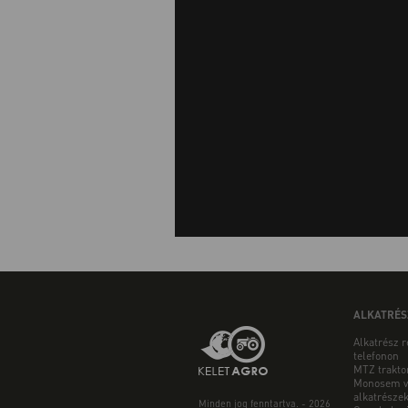
ALKATRÉS
Alkatrész 
telefonon
MTZ trakto
Monosem v
alkatrésze
Minden jog fenntartva. - 2026