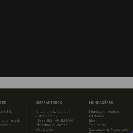
ZEK
KISTRAKTOROK
MUNKAGÉPEK
rendelés
Aktuális használt japán
Munkagép rendelés
kistraktoraink
telefonon
r alkatrészek
INGYENES TANULMÁNY
Ekék
etőgép
Kistraktor Alkatrész
Talajmarók
k
Webáruház
Szárzúzók és Mulcsozók