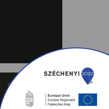
EGYÉB
Kapcsolat
Impresszum
Adatvédelmi nyilatkozat
Pályázati információk