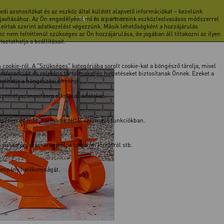
di azonosítókat és az eszköz által küldött alapvető információkat – kezelünk
 javításához. Az Ön engedélyével mi és a partnereink eszközleolvasásos módszerrel
HU
EN
DE
FR
RO
 leírtak szerint adatkezelést végezzünk. Másik lehetőségként a hozzájárulás
z nem feltétlenül szükséges az Ön hozzájárulása, de jogában áll tiltakozni az ilyen
ztathatja a beállításait.
cookie-ról. A "Szükséges" kategóriába sorolt cookie-kat a böngésző tárolja, mivel
ferenciáit és releváns tartalmakat és hirdetéseket biztosítanak Önnek. Ezeket a
ásolhatja a böngészési élményt.
 személyazonosításra alkalmas adatokat.
tésében és más, harmadik féltől származó funkciókban.
isszafordulási arányról, a forgalmi forrásról stb.
 kampány hatékonyságát.