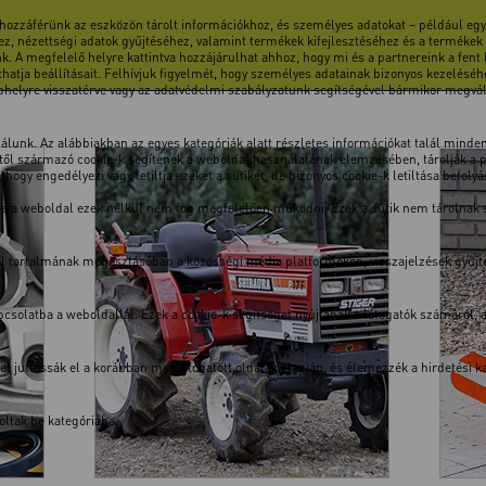
 hozzáférünk az eszközön tárolt információkhoz, és személyes adatokat – például egye
z, nézettségi adatok gyűjtéséhez, valamint termékek kifejlesztéséhez és a termékek
k. A megfelelő helyre kattintva hozzájárulhat ahhoz, hogy mi és a partnereink a fent
atja beállításait. Felhívjuk figyelmét, hogy személyes adatainak bizonyos kezeléséhe
ebhelyre visszatérve vagy az adatvédelmi szabályzatunk segítségével bármikor megválto
unk. Az alábbiakban az egyes kategóriák alatt részletes információkat talál minden 
ől származó cookie-k segítenek a weboldal használatának elemzésében, tárolják a pre
hogy engedélyezi vagy letiltja ezeket a sütiket, de bizonyos cookie-k letiltása befoly
 és a weboldal ezek nélkül nem fog megfelelően működni. Ezek a sütik nem tárolnak
dal tartalmának megosztásában a közösségi média platformokon, visszajelzések gyűj
solatba a weboldallal. Ezek a cookie-k segítséget nyújtanak a látogatók számáról, a v
kkel juttassák el a korábban meglátogatott oldalak alapján, és elemezzék a hirdetési
ltak be kategóriába.