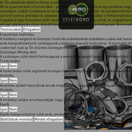
Az Ön adatainak védelme fontos a számunkra
Mi és a partnereink információkat – például cookie-kat – tárolunk egy eszközön vagy
személyre szabott hirdetések és tartalom nyújtásához, hirdetés- és tartalomméréshe
szerzett pontos geolokációs adatokat és azonosítási információkat is felhasználhatun
megadása vagy elutasítása előtt részletesebb információkhoz juthat, és megváltoztath
jellegű adatkezelés ellen. A beállításai csak erre a weboldalra érvényesek. Erre a w
Testreszabás
Elfogadom
Engedélyek beállítása
A hatékony navigáció és bizonyos funkciók működésének érdekében cookie-kat használ
ezek elengedhetetlenül szükségesek a webhely alapvető funkcióihoz. A harmadik félt
cookie-kat csak az Ön előzetes beleegyezésével tároljuk a böngészőjében. Eldöntheti, 
Szükséges
Mindig aktív
A szükséges sütik döntő fontosságúak a weboldal alapvető funkciói szempontjából,
Funkcionális
Igen
Nem
A funkcionális sütik segítenek bizonyos funkciók végrehajtásában, például a webol
Analitika
Igen
Nem
Analitikai sütiket használnak annak megértésére, hogy a látogatók hogyan lépnek kapc
Hirdetés
Igen
Nem
A hirdetési sütiket arra használják, hogy a látogatókat személyre szabott hirdetése
Egyéb
Igen
Nem
Egyéb kategorizálatlan sütik azok, amelyeket elemeznek, és amelyeket még nem soro
Beállítások mentése
Mindet elfogadom