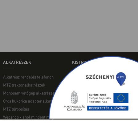
ALKATRÉSZEK
KISTRAKTOROK
Alkatrész rendelés telefonon
Aktuális használt japán
kistraktoraink
MTZ traktor alkatrészek
INGYENES TANULMÁNY
Monosem vetőgép alkatrészek
Kistraktor Alkatrész Webáruház
Oros kukorica adapter alkatrészek
MTZ túrbósítás
Webshop - ahol mindent megtalálsz
MUNKAGÉPEK
EGYÉB