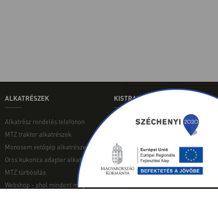
ALKATRÉSZEK
KISTRAKTOROK
Alkatrész rendelés telefonon
Aktuális használt japán
kistraktoraink
MTZ traktor alkatrészek
INGYENES TANULMÁNY
Monosem vetőgép alkatrészek
Kistraktor Alkatrész Webáruház
Oros kukorica adapter alkatrészek
MTZ túrbósítás
Webshop - ahol mindent megtalálsz
MUNKAGÉPEK
EGYÉB