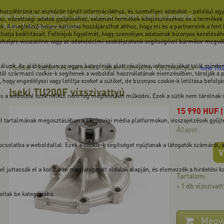
 hozzáférünk az eszközön tárolt információkhoz, és személyes adatokat – például egye
rok kistermelőknek, üzembiztos, leszervizelt állapotban
z, nézettségi adatok gyűjtéséhez, valamint termékek kifejlesztéséhez és a termékek
! Akár 1 év garanciával!
k. A megfelelő helyre kattintva hozzájárulhat ahhoz, hogy mi és a partnereink a fent
atja beállításait. Felhívjuk figyelmét, hogy személyes adatainak bizonyos kezeléséhe
ebhelyre visszatérve vagy az adatvédelmi szabályzatunk segítségével bármikor megválto
unk. Az alábbiakban az egyes kategóriák alatt részletes információkat talál minden 
Főoldal
Japán Kistraktorok
Japán Kistraktor Vízszivattyúk
-
-
-
Iseki TU2
ől származó cookie-k segítenek a weboldal használatának elemzésében, tárolják a pre
hogy engedélyezi vagy letiltja ezeket a sütiket, de bizonyos cookie-k letiltása befoly
Iseki TU200F vízszivattyú
 és a weboldal ezek nélkül nem fog megfelelően működni. Ezek a sütik nem tárolnak
15 990
HUF
dal tartalmának megosztásában a közösségi média platformokon, visszajelzések gyűj
Állapot:
solatba a weboldallal. Ezek a cookie-k segítséget nyújtanak a látogatók számáról, a v
V
kkel juttassák el a korábban meglátogatott oldalak alapján, és elemezzék a hirdetési
Tartalom:
- 1 db vízszivat
ltak be kategóriába.
Megv