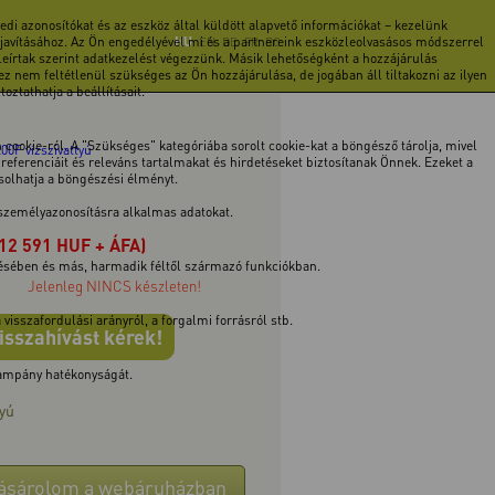
di azonosítókat és az eszköz által küldött alapvető információkat – kezelünk
 javításához. Az Ön engedélyével mi és a partnereink eszközleolvasásos módszerrel
HU
EN
DE
FR
RO
 leírtak szerint adatkezelést végezzünk. Másik lehetőségként a hozzájárulás
z nem feltétlenül szükséges az Ön hozzájárulása, de jogában áll tiltakozni az ilyen
ztathatja a beállításait.
cookie-ról. A "Szükséges" kategóriába sorolt cookie-kat a böngésző tárolja, mivel
00F vízszivattyú
ferenciáit és releváns tartalmakat és hirdetéseket biztosítanak Önnek. Ezeket a
ásolhatja a böngészési élményt.
 személyazonosításra alkalmas adatokat.
(12 591 HUF + ÁFA)
tésében és más, harmadik féltől származó funkciókban.
Jelenleg NINCS készleten!
isszafordulási arányról, a forgalmi forrásról stb.
isszahívást kérek!
 kampány hatékonyságát.
tyú
ásárolom a webáruházban