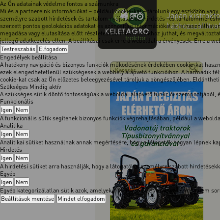
Az Ön adatainak védelme fontos a számunkra
Mi és a partnereink információkat – például cookie-kat – tárolunk egy eszközön vagy
Japán kistrakto
személyre szabott hirdetések és tartalom nyújtásához, hirdetés- és tartalomméréshe
házhozszállítva
szerzett pontos geolokációs adatokat és azonosítási információkat is felhasználhatun
megadása vagy elutasítása előtt részletesebb információkhoz juthat, és megváltoztath
jellegű adatkezelés ellen. A beállításai csak erre a weboldalra érvényesek. Erre a w
Testreszabás
Elfogadom
Engedélyek beállítása
A hatékony navigáció és bizonyos funkciók működésének érdekében cookie-kat használ
ezek elengedhetetlenül szükségesek a webhely alapvető funkcióihoz. A harmadik félt
cookie-kat csak az Ön előzetes beleegyezésével tároljuk a böngészőjében. Eldöntheti, 
Szükséges
Mindig aktív
A szükséges sütik döntő fontosságúak a weboldal alapvető funkciói szempontjából,
Funkcionális
Igen
Nem
A funkcionális sütik segítenek bizonyos funkciók végrehajtásában, például a webol
Analitika
Igen
Nem
Analitikai sütiket használnak annak megértésére, hogy a látogatók hogyan lépnek kapc
Hirdetés
Igen
Nem
A hirdetési sütiket arra használják, hogy a látogatókat személyre szabott hirdetése
Egyéb
Igen
Nem
Egyéb kategorizálatlan sütik azok, amelyeket elemeznek, és amelyeket még nem soro
Beállítások mentése
Mindet elfogadom