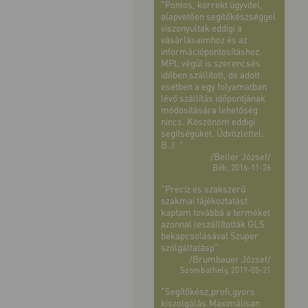
"Pontos, korrekt ügyvitel,
alapvetően segítőkészséggel
viszonyultak eddigi a
vásárlásaimhoz és az
információpontosításhoz.
MPL végül is szerencsés
időben szállított, de adott
esetben a egy folyamatban
lévő szállítás időpontjának
módosítására lehetőség
nincs. Köszönöm eddigi
segítségüket. Üdvözlettel:
B.J. "
/Beller József/
Béb, 2016-11-26
"Precíz és szakszerű
szakmai tájékoztatást
kaptam továbbá a terméket
azonnal leszállították GLS
bekapcsolásával Szuper
szolgáltatásp"
/Brumbauer József/
Szombathely, 2019-05-21
"Segítőkész,profi,gyors
kiszolgálás.Maximálisan