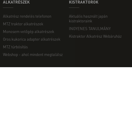
ALKATRÉSZEK
KISTRAKTOROK
Alkatrész rendelés telefonon
Aktuális használt japán
kistraktoraink
MTZ traktor alkatrészek
INGYENES TANULMÁNY
Monosem vetőgép alkatrészek
Kistraktor Alkatrész Webáruház
Oros kukorica adapter alkatrészek
MTZ túrbósítás
Webshop - ahol mindent megtalálsz
MUNKAGÉPEK
EGYÉB
Munkagép rendelés telefonon
Kapcsolat
Ekék
Impresszum
Talajmarók
Adatvédelmi nyilatkozat
Szárzúzók és Mulcsozók
Pályázati információk
Tárcsák
Komondor munkagépek