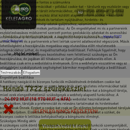
Az Ön adatainak védelme fontos a számunkra
Mi és a partnereink információkat – például cookie-kat – tárolunk egy eszközön vagy
hozzáférünk az eszközön tárolt információkhoz, és személyes adatokat – például
HU
EN
DE
FR
RO
egyedi azonosítókat és az eszköz által küldött alapvető információkat – kezelünk
személyre szabott hirdetések és tartalom nyújtásához, hirdetés- és
tartalomméréshez, nézettségi adatok gyűjtéséhez, valamint termékek
kifejlesztéséhez és a termékek javításához. Az Ön engedélyével mi és a partnereink
eszközleolvasásos módszerrel szerzett pontos geolokációs adatokat és azonosítási
Főoldal
Japán Kistraktorok
Japán Kistraktor Szűrők
-
-
-
Honda TX22
információkat is felhasználhatunk. A megfelelő helyre kattintva hozzájárulhat
szűrőkészlet
ahhoz, hogy mi és a partnereink a fent leírtak szerint adatkezelést végezzünk. Másik
lehetőségként a hozzájárulás megadása vagy elutasítása előtt részletesebb
információkhoz juthat, és megváltoztathatja beállításait. Felhívjuk figyelmét, hogy
Hívj fel minket!
személyes adatainak bizonyos kezeléséhez nem feltétlenül szükséges az Ön
hozzájárulása, de jogában áll tiltakozni az ilyen jellegű adatkezelés ellen. A
beállításai csak erre a weboldalra érvényesek. Erre a webhelyre visszatérve vagy az
adatvédelmi szabályzatunk segítségével bármikor megváltoztathatja a beállításait.
Írj üzenetet!
Testreszabás
Elfogadom
Engedélyek beállítása
A hatékony navigáció és bizonyos funkciók működésének érdekében cookie-kat
Honda TX22 szűrőkészlet
használunk. Az alábbiakban az egyes kategóriák alatt részletes információkat talál
minden cookie-ról. A "Szükséges" kategóriába sorolt cookie-kat a böngésző tárolja,
mivel ezek elengedhetetlenül szükségesek a webhely alapvető funkcióihoz. A
24 092
HUF
(18 970 HUF + ÁFA)
harmadik féltől származó cookie-k segítenek a weboldal használatának
elemzésében, tárolják a preferenciáit és releváns tartalmakat és hirdetéseket
biztosítanak Önnek. Ezeket a cookie-kat csak az Ön előzetes beleegyezésével tároljuk
JELENLEG NINCS KÉSZLETEN!
a böngészőjében. Eldöntheti, hogy engedélyezi vagy letiltja ezeket a sütiket, de
bizonyos cookie-k letiltása befolyásolhatja a böngészési élményt.
Szükséges
Mindig aktív
Visszahívást kérek!
A szükséges sütik döntő fontosságúak a weboldal alapvető funkciói szempontjából,
és a weboldal ezek nélkül nem fog megfelelően működni. Ezek a sütik nem tárolnak